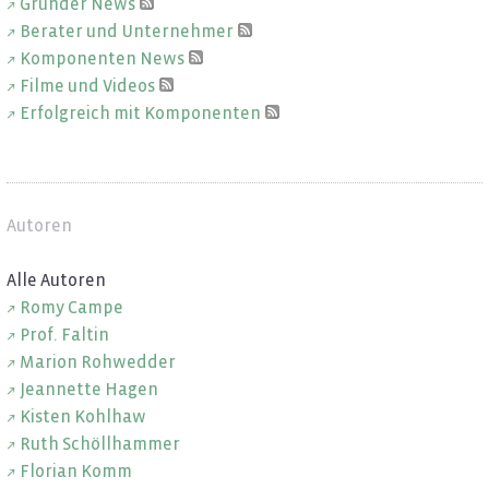
Grün­der News
Be­ra­ter und Un­ter­neh­mer
Kom­po­nen­ten News
Filme und Vi­de­os
Er­folg­reich mit Kom­po­nen­ten
Autoren
Alle Au­to­ren
Romy Campe
Prof. Fal­tin
Ma­ri­on Roh­wed­der
Jean­net­te Hagen
Kis­ten Kohl­haw
Ruth Schöll­ham­mer
Flo­ri­an Komm