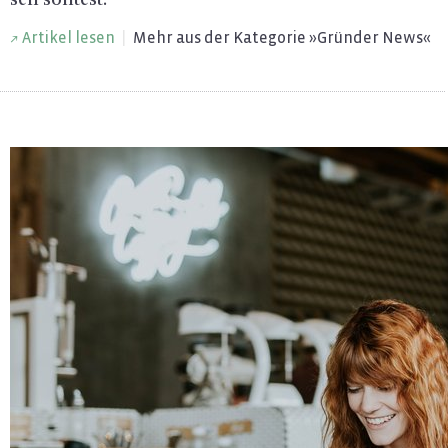
sen soll­test.
Ar­ti­kel lesen
|
Mehr aus der Ka­te­go­rie »Grün­der News«