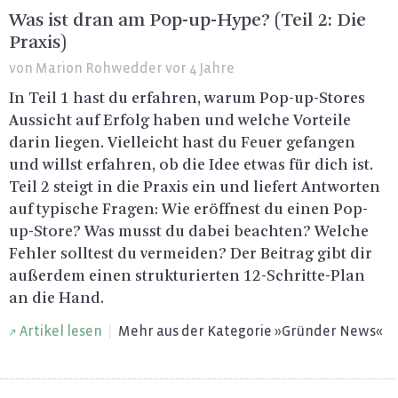
Was ist dran am Pop-up-Hype? (Teil 2: Die
Praxis)
von
Marion Rohwedder
vor 4 Jahre
In Teil 1 hast du er­fah­ren, warum Pop-up-Stores
Aus­sicht auf Er­folg haben und wel­che Vor­tei­le
darin lie­gen. Viel­leicht hast du Feuer ge­fan­gen
und willst er­fah­ren, ob die Idee etwas für dich ist.
Teil 2 steigt in die Pra­xis ein und lie­fert Ant­wor­ten
auf ty­pi­sche Fra­gen: Wie er­öff­nest du einen Pop-
up-Store? Was musst du dabei be­ach­ten? Wel­che
Feh­ler soll­test du ver­mei­den? Der Bei­trag gibt dir
au­ßer­dem einen struk­tu­rier­ten 12-Schrit­te-Plan
an die Hand.
Ar­ti­kel lesen
|
Mehr aus der Ka­te­go­rie »Grün­der News«