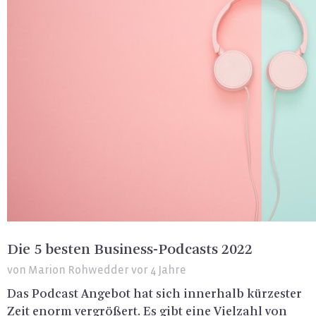
Die 5 besten Business-Podcasts 2022
von
Marion Rohwedder
vor 4 Jahre
Das Pod­cast An­ge­bot hat sich in­ner­halb kür­zes­ter
Zeit enorm ver­grö­ßert. Es gibt eine Viel­zahl von