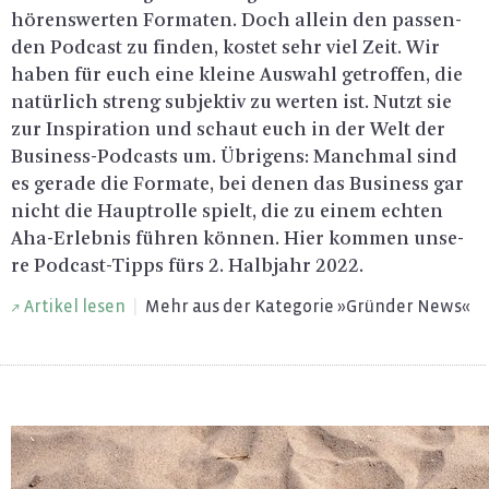
hö­rens­wer­ten For­ma­ten. Doch al­lein den pas­sen­
den Pod­cast zu fin­den, kos­tet sehr viel Zeit. Wir
haben für euch eine klei­ne Aus­wahl ge­trof­fen, die
na­tür­lich streng sub­jek­tiv zu wer­ten ist. Nutzt sie
zur In­spi­ra­ti­on und schaut euch in der Welt der
Busi­ness-Pod­casts um. Üb­ri­gens: Manch­mal sind
es ge­ra­de die For­ma­te, bei denen das Busi­ness gar
nicht die Haupt­rol­le spielt, die zu einem ech­ten
Aha-Er­leb­nis füh­ren kön­nen. Hier kom­men un­se­
re Pod­cast-Tipps fürs 2. Halb­jahr 2022.
Ar­ti­kel lesen
|
Mehr aus der Ka­te­go­rie »Grün­der News«