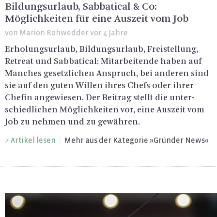
Bildungsurlaub, Sabbatical & Co:
Möglichkeiten für eine Auszeit vom Job
von
Marion Rohwedder
vor 4 Jahre
Er­ho­lungs­ur­laub, Bil­dungs­ur­laub, Frei­stel­lung,
Re­tre­at und Sab­ba­ti­cal: Mit­ar­bei­ten­de haben auf
Man­ches ge­setz­li­chen An­spruch, bei an­de­ren sind
sie auf den guten Wil­len ihres Chefs oder ihrer
Che­fin an­ge­wie­sen. Der Bei­trag stellt die un­ter­
schied­li­chen Mög­lich­kei­ten vor, eine Aus­zeit vom
Job zu neh­men und zu ge­wäh­ren.
Ar­ti­kel lesen
|
Mehr aus der Ka­te­go­rie »Grün­der News«