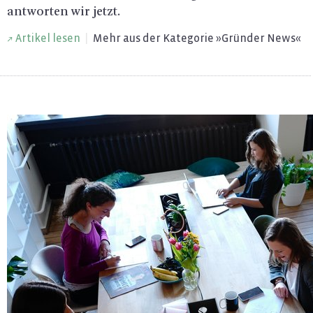
ant­wor­ten wir jetzt.
Ar­ti­kel lesen
|
Mehr aus der Ka­te­go­rie »Grün­der News«