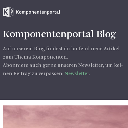
Kom­po­nen­ten­por­tal Blog
Auf un­se­rem Blog fin­dest du lau­fend neue Ar­ti­kel
zum Thema Kom­po­nen­ten.
Abon­nie­re auch gerne un­se­ren News­let­ter, um kei­
nen Bei­trag zu ver­pas­sen:
News­let­ter
.