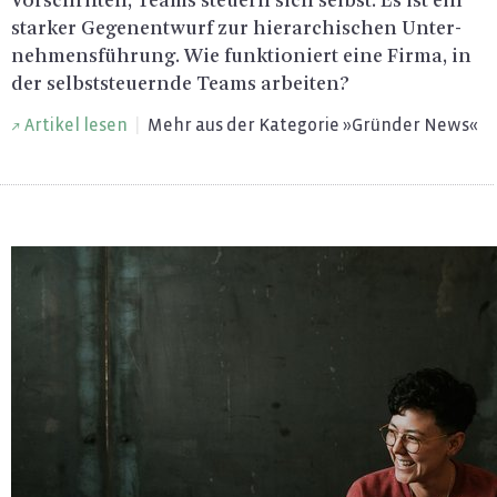
Vor­schrif­ten, Teams steu­ern sich selbst. Es ist ein
star­ker Ge­gen­ent­wurf zur hier­ar­chi­schen Un­ter­
neh­mens­füh­rung. Wie funk­tio­niert eine Firma, in
der selbst­steu­ern­de Teams ar­bei­ten?
Ar­ti­kel lesen
|
Mehr aus der Ka­te­go­rie »Grün­der News«