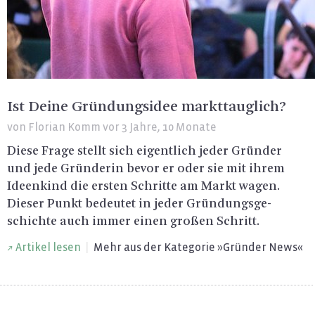
Ist Deine Gründungsidee markttauglich?
von
Florian Komm
vor 3 Jahre, 10 Monate
Diese Frage stellt sich ei­gent­lich jeder Grün­der
und jede Grün­de­rin bevor er oder sie mit ihrem
Ide­en­kind die ers­ten Schrit­te am Markt wagen.
Die­ser Punkt be­deu­tet in jeder Grün­dungs­ge­
schich­te auch immer einen gro­ßen Schritt.
Ar­ti­kel lesen
|
Mehr aus der Ka­te­go­rie »Grün­der News«