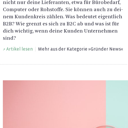
nicht nur deine Lie­fe­ran­ten, etwa für Bü­ro­be­darf,
Com­pu­ter oder Roh­stof­fe. Sie kön­nen auch zu dei­
nem Kun­den­kreis zäh­len. Was be­deu­tet ei­gent­lich
B2B? Wie grenzt es sich zu B2C ab und was ist für
dich wich­tig, wenn deine Kun­den Un­ter­neh­men
sind?
Ar­ti­kel lesen
|
Mehr aus der Ka­te­go­rie »Grün­der News«