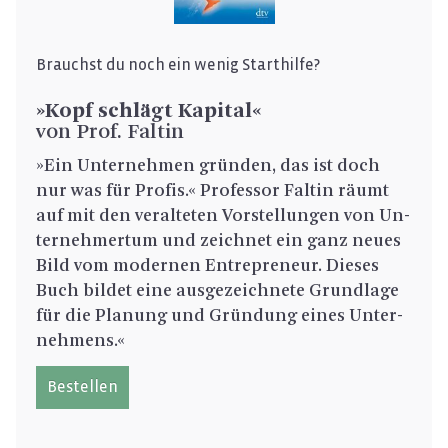
Brauchst du noch ein wenig Start­hil­fe?
»Kopf schlägt Ka­pi­tal«
von Prof. Fal­tin
»Ein Un­ter­neh­men grün­den, das ist doch
nur was für Pro­fis.« Pro­fes­sor Fal­tin räumt
auf mit den ver­al­te­ten Vor­stel­lun­gen von Un­
ter­neh­mer­tum und zeich­net ein ganz neues
Bild vom mo­der­nen En­tre­pre­neur. Die­ses
Buch bil­det eine aus­ge­zeich­ne­te Grund­la­ge
für die Pla­nung und Grün­dung eines Un­ter­
neh­mens.«
Be­stel­len