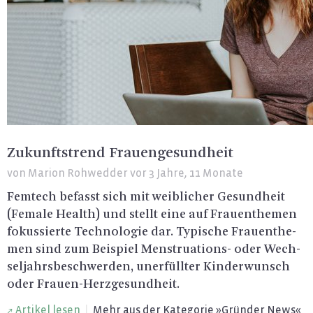
Zukunftstrend Frauengesundheit
von
Marion Rohwedder
vor 3 Jahre, 11 Monate
Fem­tech be­fasst sich mit weib­li­cher Ge­sund­heit
(Fe­ma­le Health) und stellt eine auf Frau­en­the­men
fo­kus­sier­te Tech­no­lo­gie dar. Ty­pi­sche Frau­en­the­
men sind zum Bei­spiel Mens­trua­ti­ons- oder Wech­
sel­jahrs­be­schwer­den, un­er­füll­ter Kin­der­wunsch
oder Frau­en-Herz­ge­sund­heit.
Ar­ti­kel lesen
|
Mehr aus der Ka­te­go­rie »Grün­der News«