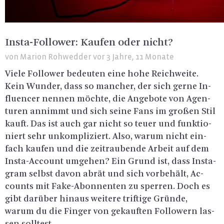
Insta-Follower: Kaufen oder nicht?
von
Marion Rohwedder
vor 3 Jahre, 11 Monate
Viele Fol­lo­wer be­deu­ten eine hohe Reich­wei­te.
Kein Wun­der, dass so man­cher, der sich gerne In­
flu­en­cer nen­nen möch­te, die An­ge­bo­te von Agen­
tu­ren an­nimmt und sich seine Fans im gro­ßen Stil
kauft. Das ist auch gar nicht so teuer und funk­tio­
niert sehr un­kom­pli­ziert. Also, warum nicht ein­
fach kau­fen und die zeit­rau­ben­de Ar­beit auf dem
Ins­ta-Ac­count um­ge­hen? Ein Grund ist, dass Ins­ta­
gram selbst davon abrät und sich vor­be­hält, Ac­
counts mit Fake-Abon­nen­ten zu sper­ren. Doch es
gibt dar­über hin­aus wei­te­re trif­ti­ge Grün­de,
warum du die Fin­ger von ge­kauf­ten Fol­lo­wern las­