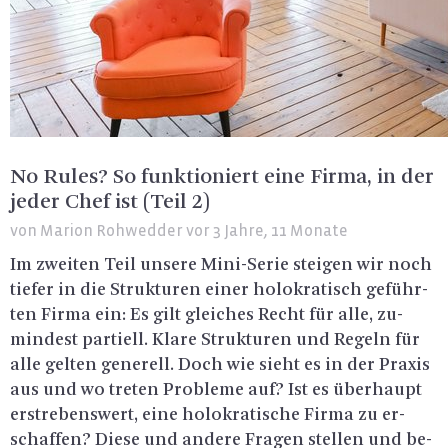
No Rules? So funktioniert eine Firma, in der
jeder Chef ist (Teil 2)
von
Marion Rohwedder
vor 3 Jahre, 11 Monate
Im zwei­ten Teil un­se­re Mi­ni-Se­rie stei­gen wir noch
tie­fer in die Struk­tu­ren einer ho­lok­ra­tisch ge­führ­
ten Firma ein: Es gilt glei­ches Recht für alle, zu­
min­dest par­ti­ell. Klare Struk­tu­ren und Re­geln für
alle gel­ten ge­ne­rell. Doch wie sieht es in der Pra­xis
aus und wo tre­ten Pro­ble­me auf? Ist es über­haupt
er­stre­bens­wert, eine ho­lok­ra­ti­sche Firma zu er­
schaf­fen? Diese und an­de­re Fra­gen stel­len und be­