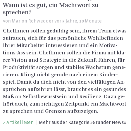
Wann ist es gut, ein Machtwort zu
sprechen?
von
Marion Rohwedder
vor 3 Jahre, 10 Monate
Che­fIn­nen sol­len ge­dul­dig sein, ihrem Team etwas
zu­trau­en, sich für das per­sön­li­che Wohl­be­fin­den
ihrer Mit­ar­bei­ter in­ter­es­sie­ren und ein Mo­ti­va­
tions-Ass sein. Che­fIn­nen sol­len die Firma mit kla­
rer Vi­si­on und Stra­te­gie in die Zu­kunft füh­ren, für
Pro­duk­ti­vi­tät sor­gen und sta­bi­les Wachs­tum ge­ne­
rie­ren. Klingt nicht ge­ra­de nach einem Kin­der­
spiel. Damit du dich nicht von den viel­fäl­ti­gen An­
sprü­chen auf­zeh­ren lässt, braucht es ein ge­sun­des
Maß an Selbst­be­wusst­sein und Resi­li­enz. Dazu ge­
hört auch, zum rich­ti­gen Zeit­punkt ein Macht­wort
zu spre­chen und Gren­zen auf­zu­zei­gen.
Ar­ti­kel lesen
|
Mehr aus der Ka­te­go­rie »Grün­der News«