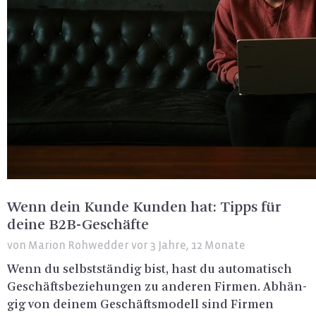
Wenn dein Kunde Kunden hat: Tipps für
deine B2B-Geschäfte
von
Marion Rohwedder
vor 3 Jahre, 12 Monate
Wenn du selbst­stän­dig bist, hast du au­to­ma­tisch
Ge­schäfts­be­zie­hun­gen zu an­de­ren Fir­men. Ab­hän­
gig von dei­nem Ge­schäfts­mo­dell sind Fir­men