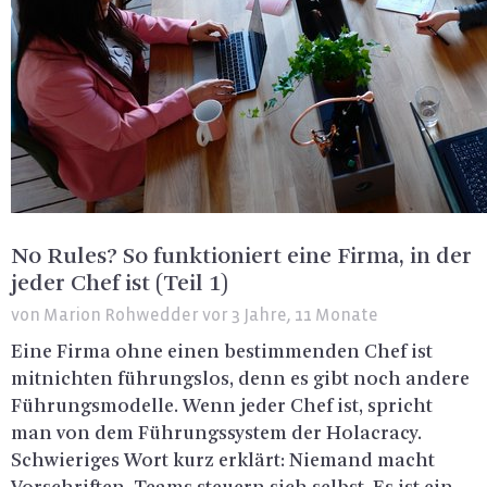
No Rules? So funktioniert eine Firma, in der
jeder Chef ist (Teil 1)
von
Marion Rohwedder
vor 3 Jahre, 11 Monate
Eine Firma ohne einen be­stim­men­den Chef ist
mit­nich­ten füh­rungs­los, denn es gibt noch an­de­re
Füh­rungs­mo­del­le. Wenn jeder Chef ist, spricht
man von dem Füh­rungs­sys­tem der Ho­la­cra­cy.
Schwie­ri­ges Wort kurz er­klärt: Nie­mand macht