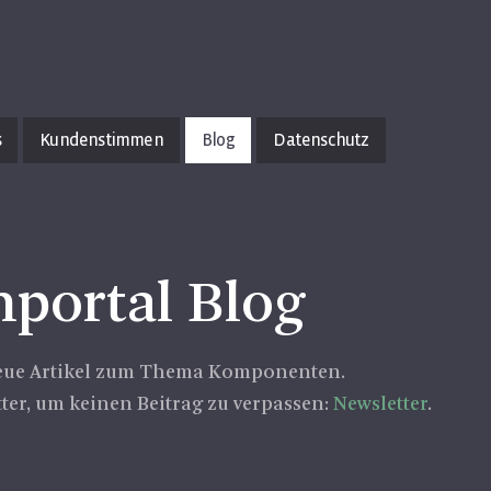
s
Kundenstimmen
Blog
Datenschutz
­por­tal Blog
neue Ar­ti­kel zum Thema Kom­po­nen­ten.
ter, um kei­nen Bei­trag zu ver­pas­sen:
News­let­ter
.