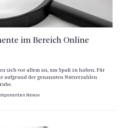
nte im Bereich Online
den sich vor allem an, um Spaß zu haben. Für
ke auf­grund der ge­nann­ten Nut­zer­zah­len
ru­be.
Kom­po­nen­ten News«