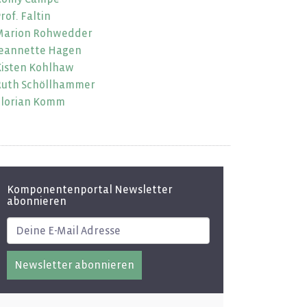
rof. Fal­tin
a­ri­on Roh­wed­der
ean­net­te Hagen
is­ten Kohl­haw
uth Schöll­ham­mer
lo­ri­an Komm
Komponentenportal Newsletter
abonnieren
Newsletter abonnieren