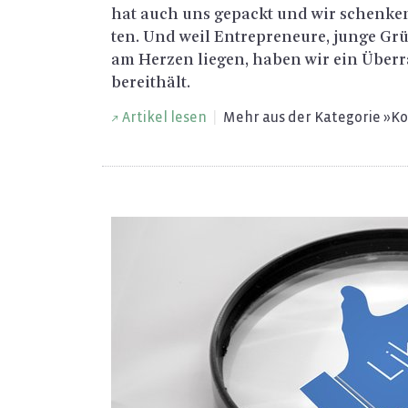
hat auch uns ge­packt und wir schen­ken
ten. Und weil En­tre­pre­neu­re, junge Gr
am Her­zen lie­gen, haben wir ein Über­r
be­reit­hält.
Ar­ti­kel lesen
|
Mehr aus der Ka­te­go­rie »