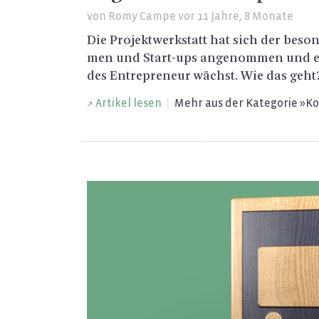
von
Romy Campe
vor 11 Jahre, 8 Monate
Die Pro­jekt­werk­statt hat sich der be­so
men und Start-ups an­ge­nom­men und ein
des En­tre­pre­neur wächst. Wie das geht
Ar­ti­kel lesen
|
Mehr aus der Ka­te­go­rie »