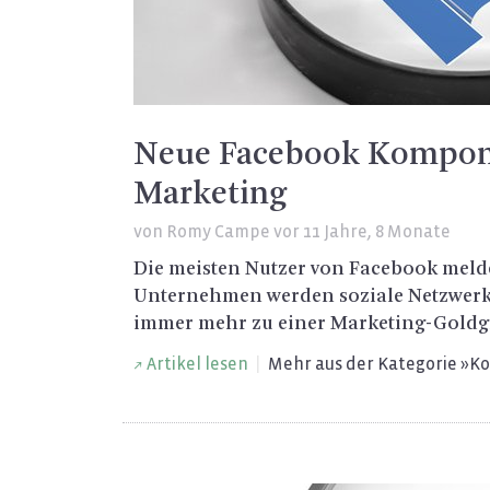
Neue Facebook Kompone
Marketing
von
Romy Campe
vor 11 Jahre, 8 Monate
Die meis­ten Nut­zer von Face­book mel­
Un­ter­neh­men wer­den so­zia­le Netz­wer­
immer mehr zu einer Mar­ke­ting-Gold­g
Ar­ti­kel lesen
|
Mehr aus der Ka­te­go­rie »