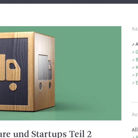
Ka
A
G
B
K
F
E
Au
All
re und Startups Teil 2