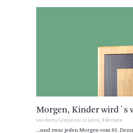
Morgen, Kinder wird´s
von
Romy Campe
vor 11 Jahre, 8 Monate
…und zwar jeden Mor­gen vom 01. De­zem­