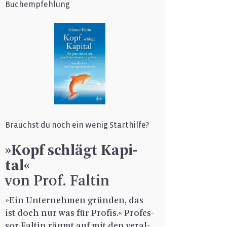
Buchempfehlung
Brauchst du noch ein wenig Start­hil­fe?
»Kopf schlägt Ka­pi­
tal«
von Prof. Fal­tin
»Ein Un­ter­neh­men grün­den, das
ist doch nur was für Pro­fis.« Pro­fes­
sor Fal­tin räumt auf mit den ver­al­