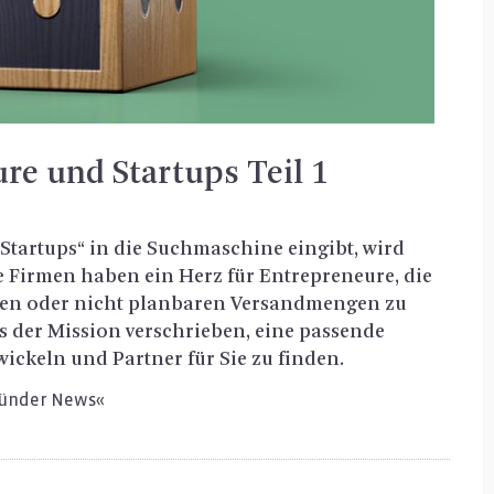
re und Startups Teil 1
 Star­tups“ in die Such­ma­schi­ne ein­gibt, wird
e Fir­men haben ein Herz für En­tre­pre­neu­re, die
n­gen oder nicht plan­ba­ren Ver­sand­men­gen zu
er Mis­si­on ver­schrie­ben, eine pas­sen­de
­wi­ckeln und Part­ner für Sie zu fin­den.
Grün­der News«