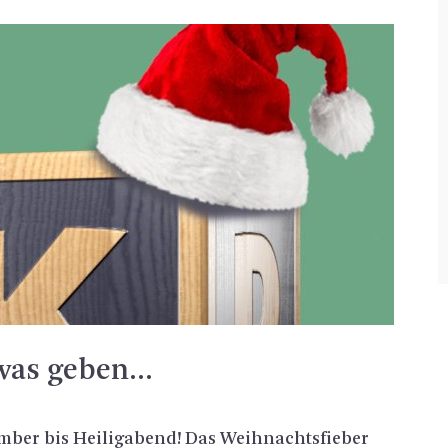
 was geben…
ber bis Hei­lig­abend! Das Weih­nachts­fie­ber