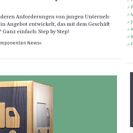
P
M
n­de­ren An­for­de­run­gen von jun­gen Un­ter­neh­
J
 An­ge­bot ent­wi­ckelt, das mit dem Ge­schäft
K
? Ganz ein­fach: Step by Step!
R
Kom­po­nen­ten News«
F