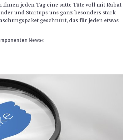
 Ihnen jeden Tag eine satte Tüte voll mit Ra­bat­
ün­der und Star­tups uns ganz be­son­ders stark
a­schungs­pa­ket ge­schnürt, das für jeden etwas
Kom­po­nen­ten News«