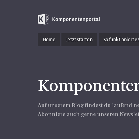
Home
Jetzt starten
So funktioniert e
Kom­po­nen­ten
Auf un­se­rem Blog fin­dest du lau­fend 
Abon­nie­re auch gerne un­se­ren News­let­