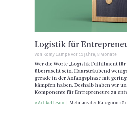
Logistik für Entrepreneu
von
Romy Campe
vor 11 Jahre, 8 Monate
Wer die Worte „Lo­gis­tik Ful­fill­ment für
über­rascht sein. Haar­sträu­bend we­ni­g
ge­ra­de in der An­fangs­pha­se mit ge­ri
kämp­fen haben. Des­halb haben wir uns d
Kom­po­nen­te für En­tre­pre­neu­re zu ent
Ar­ti­kel lesen
|
Mehr aus der Ka­te­go­rie »