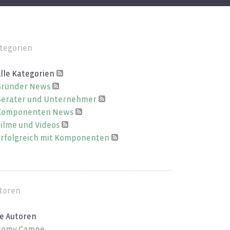
tegorien
lle Ka­te­go­ri­en
rün­der News
e­ra­ter und Un­ter­neh­mer
om­po­nen­ten News
ilme und Vi­de­os
r­folg­reich mit Kom­po­nen­ten
toren
e Au­to­ren
Romy Campe