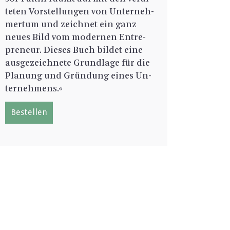
te­ten Vor­stel­lun­gen von Un­ter­neh­
mer­tum und zeich­net ein ganz
neues Bild vom mo­der­nen En­tre­
pre­neur. Die­ses Buch bil­det eine
aus­ge­zeich­ne­te Grund­la­ge für die
Pla­nung und Grün­dung eines Un­
ter­neh­mens.«
Be­stel­len