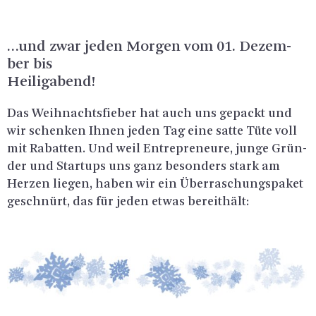
…und zwar jeden Mor­gen vom 01. De­zem­
ber bis
Hei­lig­abend!
Das Weih­nachts­fie­ber hat auch uns ge­packt und
wir schen­ken Ihnen jeden Tag eine satte Tüte voll
mit Ra­bat­ten. Und weil En­tre­pre­neu­re, junge Grün­
der und Star­tups uns ganz be­son­ders stark am
Her­zen lie­gen, haben wir ein Über­ra­schungs­pa­ket
ge­schnürt, das für jeden etwas be­reit­hält: