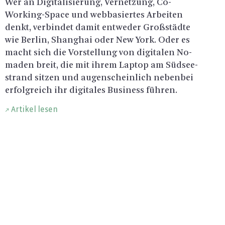
Wer an Di­gi­ta­li­sie­rung, Ver­net­zung, Co-
Working-Space und web­ba­sier­tes Ar­bei­ten
denkt, ver­bin­det damit ent­we­der Groß­städ­te
wie Ber­lin, Shang­hai oder New York. Oder es
macht sich die Vor­stel­lung von di­gi­ta­len No­
ma­den breit, die mit ihrem Lap­top am Süd­see­
strand sit­zen und au­gen­schein­lich ne­ben­bei
er­folg­reich ihr di­gi­ta­les Busi­ness füh­ren.
Artikel lesen