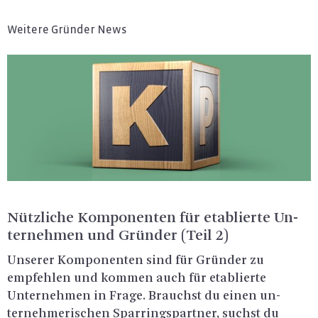
Weitere Gründer News
Nütz­li­che Kom­po­nen­ten für eta­blier­te Un­
ter­neh­men und Grün­der (Teil 2)
Un­se­rer Kom­po­nen­ten sind für Grün­der zu
emp­feh­len und kom­men auch für eta­blier­te
Un­ter­neh­men in Frage. Brauchst du einen un­
ter­neh­me­ri­schen Spar­rings­part­ner, suchst du