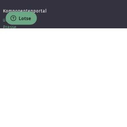
Komponentenportal
Lotse
über uns
Presse
Kontakt
Partner
Jobs / Bewerbung
Unsere Partner
Partnerprogramm
MEDMIN - Komponenten für Ärzte
Wissen
Newsletter
Fragen & Antworten
Community
Facebook
Twitter