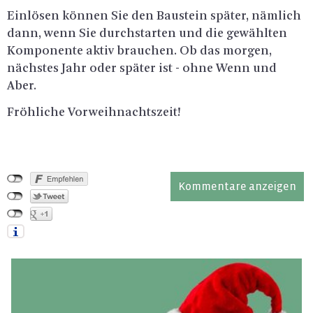
Ein­lö­sen kön­nen Sie den Bau­stein spä­ter, näm­lich
dann, wenn Sie durch­star­ten und die ge­wähl­ten
Kom­po­nen­te aktiv brau­chen. Ob das mor­gen,
nächs­tes Jahr oder spä­ter ist - ohne Wenn und
Aber.
Fröh­li­che Vor­weih­nachts­zeit!
Kommentare anzeigen