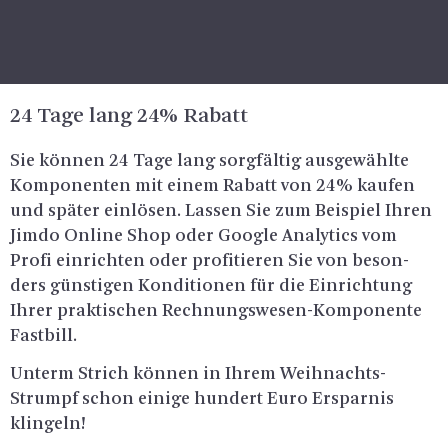
24 Tage lang 24% Ra­batt
Sie kön­nen 24 Tage lang sorg­fäl­tig aus­ge­wähl­te
Kom­po­nen­ten mit einem Ra­batt von 24% kau­fen
und spä­ter ein­lö­sen. Las­sen Sie zum Bei­spiel Ihren
Jimdo On­line Shop oder Goog­le Ana­ly­tics vom
Profi ein­rich­ten oder pro­fi­tie­ren Sie von be­son­
ders güns­ti­gen Kon­di­tio­nen für die Ein­rich­tung
Ihrer prak­ti­schen Rech­nungs­we­sen-Kom­po­nen­te
Fast­bill.
Un­term Strich kön­nen in Ihrem Weih­nachts-
Strumpf schon ei­ni­ge hun­dert Euro Er­spar­nis
klin­geln!