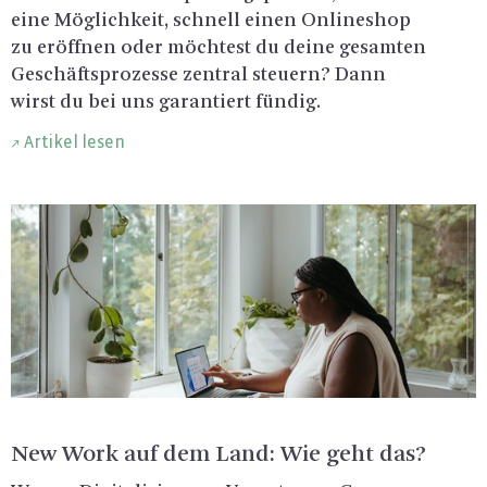
eine Mög­lich­keit, schnell einen On­line­shop
zu er­öff­nen oder möch­test du deine ge­sam­ten
Ge­schäfts­pro­zes­se zen­tral steu­ern? Dann
wirst du bei uns ga­ran­tiert fün­dig.
Artikel lesen
New Work auf dem Land: Wie geht das?