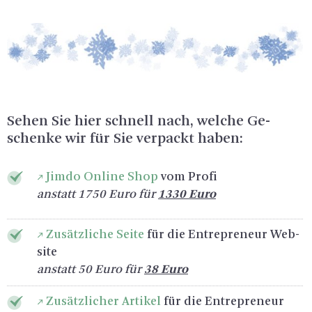
Sehen Sie hier schnell nach, wel­che Ge­
schen­ke wir für Sie ver­packt haben:
Jimdo On­line Shop
vom Profi
an­statt 1750 Euro für
1330 Euro
Zu­sätz­li­che Seite
für die En­tre­pre­neur Web­
site
an­statt 50 Euro für
38 Euro
Zu­sätz­li­cher Ar­ti­kel
für die En­tre­pre­neur