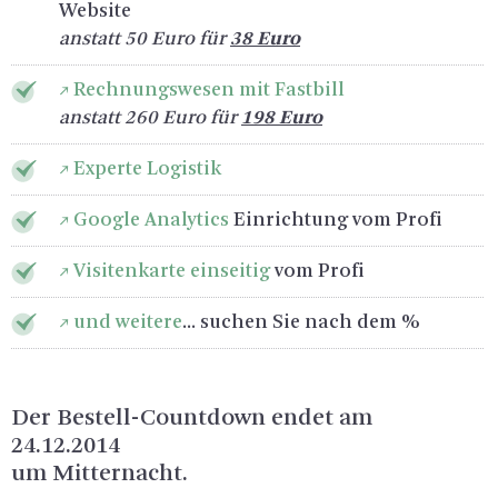
Web­site
an­statt 50 Euro für
38 Euro
Rech­nungs­we­sen mit Fast­bill
an­statt 260 Euro für
198 Euro
Ex­per­te Lo­gis­tik
Goog­le Ana­ly­tics
Ein­rich­tung vom Profi
Vi­si­ten­kar­te ein­sei­tig
vom Profi
und wei­te­re
... su­chen Sie nach dem %
Der Be­stell-Count­down endet am
24.12.2014
um Mit­ter­nacht.