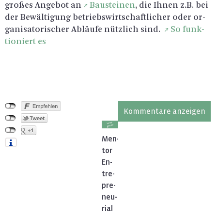
gro­ßes An­ge­bot an
Bau­stei­nen
, die Ihnen z.B. bei
der Be­wäl­ti­gung be­triebs­wirt­schaft­li­cher oder or­
ga­ni­sa­to­ri­scher Ab­läu­fe nütz­lich sind.
So funk­
tio­niert es
Kommentare anzeigen
Men­
tor
En­
tre­
pre­
neu­
ri­al