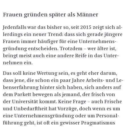
Frau­en grün­den spä­ter als Män­ner
Je­den­falls war das bis­her so, seit 2015 zeigt sich al­
ler­dings ein neuer Trend: dass sich ge­ra­de jün­ge­re
Frau­en immer häu­fi­ger für eine Un­ter­neh­mens­
grün­dung ent­schei­den. Trotz­dem – wer älter ist,
bringt meist auch eine an­de­re Reife in das Un­ter­
neh­men ein.
Das soll keine Wer­tung sein, es geht eher darum,
dass jene, die schon ein paar Jahre Ar­beits- und Le­
bens­er­fah­rung hin­ter sich haben, sich an­ders auf
dem Par­kett be­we­gen als je­mand, der frisch von
der Uni­ver­si­tät kommt. Keine Frage – auch Fri­sche
und Un­be­darft­heit hat Vor­zü­ge, doch wenn es um
eine Un­ter­neh­mens­grün­dung oder um Per­so­nal­
füh­rung geht, ist oft ein ge­wis­ser Prag­ma­tis­mus