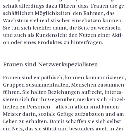
schaft al­ler­dings dazu füh­ren, dass Frau­en die ge­
schäft­li­chen Mög­lich­kei­ten, den Rah­men, das
Wachs­tum viel rea­lis­ti­scher ein­schät­zen kön­nen.
Sie tun sich leich­ter damit, die Seite zu wech­seln
und auch als Kun­den­sicht den Nut­zen einer Ak­ti­
on oder eines Pro­duk­tes zu hin­ter­fra­gen.
Frau­en sind Netz­werk­spe­zia­lis­ten
Frau­en sind em­pa­thisch, kön­nen kom­mu­ni­zie­ren,
Grup­pen zu­sam­men­hal­ten, Men­schen zu­sam­men­
füh­ren. Sie hal­ten Be­zie­hun­gen auf­recht, in­ter­es­
sie­ren sich für ihr Ge­gen­über, mer­ken sich Ein­zel­
hei­ten zu Per­so­nen – alles in allem sind Frau­en
Meis­ter darin, so­zia­le Ge­fü­ge auf­zu­bau­en und am
Leben zu er­hal­ten. Damit schaf­fen sie sich selbst
ein Netz, das sie stärkt und be­son­ders auch in Zei­