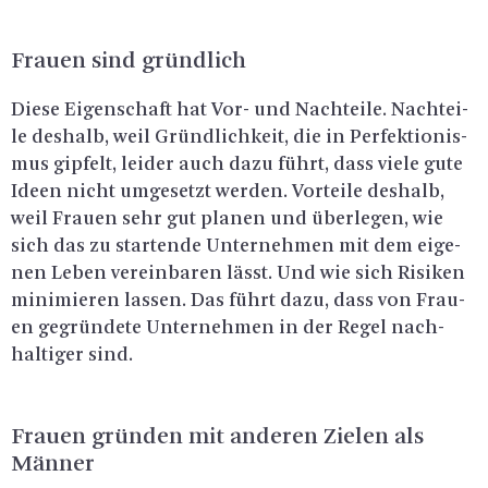
Frau­en sind gründ­lich
Diese Ei­gen­schaft hat Vor- und Nach­tei­le. Nach­tei­
le des­halb, weil Gründ­lich­keit, die in Per­fek­tio­nis­
mus gip­felt, lei­der auch dazu führt, dass viele gute
Ideen nicht um­ge­setzt wer­den. Vor­tei­le des­halb,
weil Frau­en sehr gut pla­nen und über­le­gen, wie
sich das zu star­ten­de Un­ter­neh­men mit dem ei­ge­
nen Leben ver­ein­ba­ren lässt. Und wie sich Ri­si­ken
mi­ni­mie­ren las­sen. Das führt dazu, dass von Frau­
en ge­grün­de­te Un­ter­neh­men in der Regel nach­
hal­ti­ger sind.
Frau­en grün­den mit an­de­ren Zie­len als
Män­ner