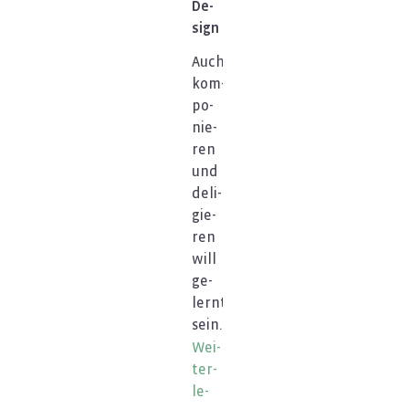
De­
sign
Auch
kom­
po­
nie­
ren
und
de­li­
gie­
ren
will
ge­
lernt
sein.
Wei­
ter­
le­