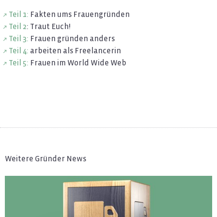
Teil 1:
Fak­ten ums Frau­en­grün­den
Teil 2
: Traut Euch!
Teil 3:
Frau­en grün­den an­ders
Teil 4:
ar­bei­ten als Fre­e­lan­ce­rin
Teil 5:
Frau­en im World Wide Web
Weitere Gründer News