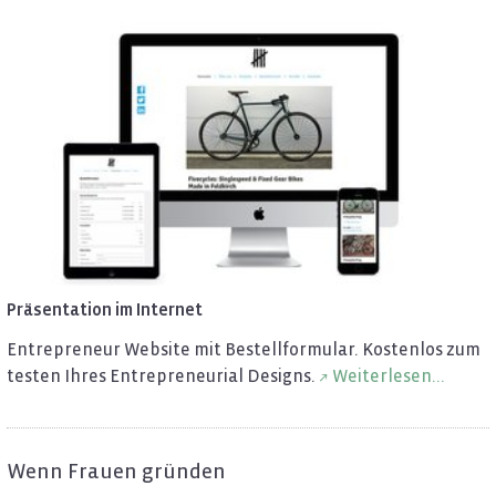
Prä­sen­ta­ti­on im In­ter­net
En­tre­pre­neur Web­site mit Be­stell­for­mu­lar. Kos­ten­los zum
tes­ten Ihres En­tre­pre­neu­ri­al De­signs.
Wei­ter­le­sen...
Wenn Frau­en grün­den