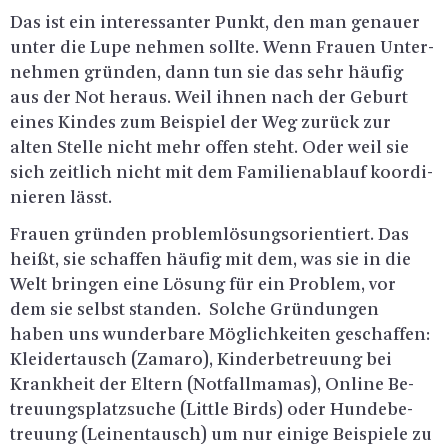
Das ist ein in­ter­es­san­ter Punkt, den man ge­nau­er
unter die Lupe neh­men soll­te. Wenn Frau­en Un­ter­
neh­men grün­den, dann tun sie das sehr häu­fig
aus der Not her­aus. Weil ihnen nach der Ge­burt
eines Kin­des zum Bei­spiel der Weg zu­rück zur
alten Stel­le nicht mehr offen steht. Oder weil sie
sich zeit­lich nicht mit dem Fa­mi­li­en­ab­lauf ko­or­di­
nie­ren lässt.
Frau­en grün­den pro­blem­lö­sungs­ori­en­tiert. Das
heißt, sie schaf­fen häu­fig mit dem, was sie in die
Welt brin­gen eine Lö­sung für ein Pro­blem, vor
dem sie selbst stan­den. Sol­che Grün­dun­gen
haben uns wun­der­ba­re Mög­lich­kei­ten ge­schaf­fen:
Klei­der­tausch (Zama­ro), Kin­der­be­treu­ung bei
Krank­heit der El­tern (Not­fall­ma­mas), On­line Be­
treu­ungs­platz­su­che (Litt­le Birds) oder Hun­de­be­
treu­ung (Lei­nen­tausch) um nur ei­ni­ge Bei­spie­le zu