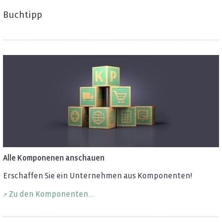
Buch­tipp
Alle Kom­po­ne­nen an­schau­en
Er­schaf­fen Sie ein Un­ter­neh­men aus Kom­po­nen­ten!
Zu den Kom­po­nen­ten...