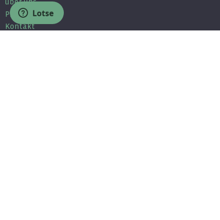
über uns
Lotse
Presse
Kontakt
Partner
Jobs / Bewerbung
Unsere Partner
Partnerprogramm
MEDMIN - Komponenten für Ärzte
Wissen
Newsletter
Fragen & Antworten
Community
Facebook
Twitter
Youtube
Linkedin