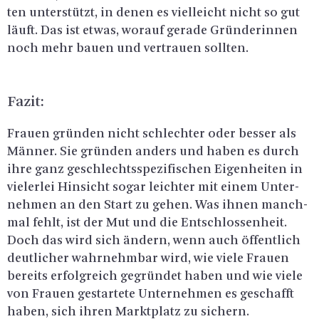
ten un­ter­stützt, in denen es viel­leicht nicht so gut
läuft. Das ist etwas, wor­auf ge­ra­de Grün­de­rin­nen
noch mehr bauen und ver­trau­en soll­ten.
Fazit:
Frau­en grün­den nicht schlech­ter oder bes­ser als
Män­ner. Sie grün­den an­ders und haben es durch
ihre ganz ge­schlechts­spe­zi­fi­schen Ei­gen­hei­ten in
vie­ler­lei Hin­sicht sogar leich­ter mit einem Un­ter­
neh­men an den Start zu gehen. Was ihnen manch­
mal fehlt, ist der Mut und die Ent­schlos­sen­heit.
Doch das wird sich än­dern, wenn auch öf­fent­lich
deut­li­cher wahr­nehm­bar wird, wie viele Frau­en
be­reits er­folg­reich ge­grün­det haben und wie viele
von Frau­en ge­star­te­te Un­ter­neh­men es ge­schafft
haben, sich ihren Markt­platz zu si­chern.