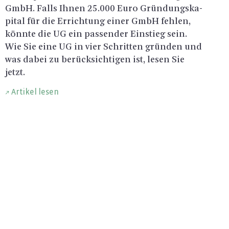
GmbH. Falls Ihnen 25.000 Euro Grün­dungs­ka­
pi­tal für die Er­rich­tung einer GmbH feh­len,
könn­te die UG ein pas­sen­der Ein­stieg sein.
Wie Sie eine UG in vier Schrit­ten grün­den und
was dabei zu be­rück­sich­ti­gen ist, lesen Sie
jetzt.
Artikel lesen