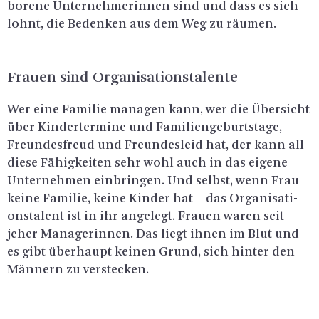
bo­re­ne Un­ter­neh­me­rin­nen sind und dass es sich
lohnt, die Be­den­ken aus dem Weg zu räu­men.
Frau­en sind Or­ga­ni­sa­ti­ons­ta­len­te
Wer eine Fa­mi­lie ma­na­gen kann, wer die Über­sicht
über Kin­der­ter­mi­ne und Fa­mi­li­en­ge­burts­ta­ge,
Freun­des­freud und Freun­des­leid hat, der kann all
diese Fä­hig­kei­ten sehr wohl auch in das ei­ge­ne
Un­ter­neh­men ein­brin­gen. Und selbst, wenn Frau
keine Fa­mi­lie, keine Kin­der hat – das Or­ga­ni­sa­ti­
ons­ta­lent ist in ihr an­ge­legt. Frau­en waren seit
jeher Ma­na­ge­rin­nen. Das liegt ihnen im Blut und
es gibt über­haupt kei­nen Grund, sich hin­ter den
Män­nern zu ver­ste­cken.