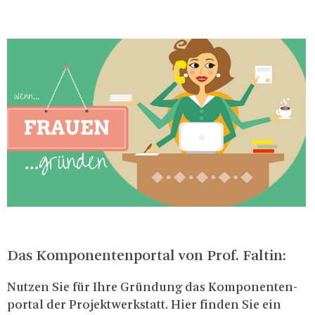
Das Kom­po­nen­ten­por­tal von Prof. Fal­tin:
Nut­zen Sie für Ihre Grün­dung das Kom­po­nen­ten­
por­tal der Pro­jekt­werk­statt. Hier fin­den Sie ein