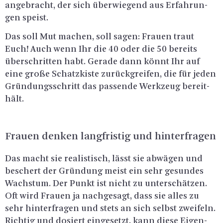
an­ge­bracht, der sich über­wie­gend aus Er­fah­run­
gen speist.
Das soll Mut ma­chen, soll sagen: Frau­en traut
Euch! Auch wenn Ihr die 40 oder die 50 be­reits
über­schrit­ten habt. Ge­ra­de dann könnt Ihr auf
eine große Schatz­kis­te zu­rück­grei­fen, die für jeden
Grün­dungs­schritt das pas­sen­de Werk­zeug be­reit­
hält.
Frau­en den­ken lang­fris­tig und hin­ter­fra­gen
Das macht sie rea­lis­tisch, lässt sie ab­wä­gen und
be­schert der Grün­dung meist ein sehr ge­sun­des
Wachs­tum. Der Punkt ist nicht zu un­ter­schät­zen.
Oft wird Frau­en ja nach­ge­sagt, dass sie alles zu
sehr hin­ter­fra­gen und stets an sich selbst zwei­feln.
Rich­tig und do­siert ein­ge­setzt, kann diese Ei­gen­