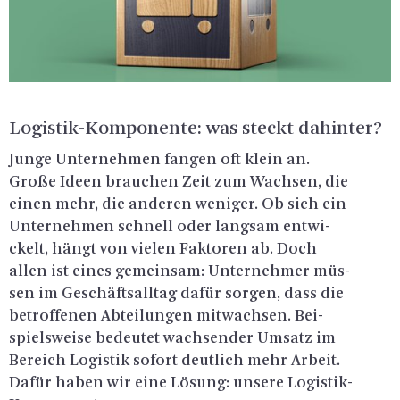
Lo­gis­tik-Kom­po­nen­te: was steckt da­hin­ter?
Junge Un­ter­neh­men fan­gen oft klein an.
Große Ideen brau­chen Zeit zum Wach­sen, die
einen mehr, die an­de­ren we­ni­ger. Ob sich ein
Un­ter­neh­men schnell oder lang­sam ent­wi­
ckelt, hängt von vie­len Fak­to­ren ab. Doch
allen ist eines ge­mein­sam: Un­ter­neh­mer müs­
sen im Ge­schäfts­all­tag dafür sor­gen, dass die
be­trof­fe­nen Ab­tei­lun­gen mit­wach­sen. Bei­
spiels­wei­se be­deu­tet wach­sen­der Um­satz im
Be­reich Lo­gis­tik so­fort deut­lich mehr Ar­beit.
Dafür haben wir eine Lö­sung: un­se­re Lo­gis­tik-