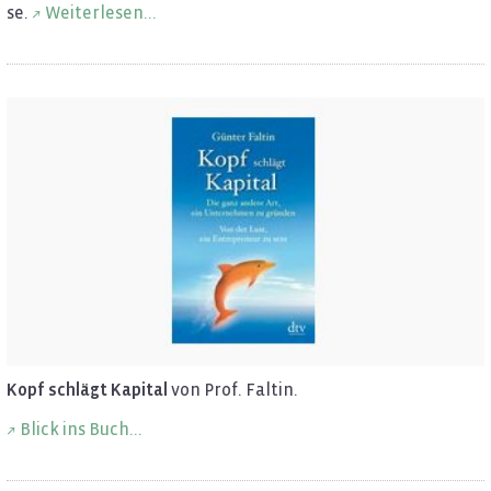
se.
Wei­ter­le­sen...
Kopf schlägt Ka­pi­tal
von Prof. Fal­tin.
Blick ins Buch...