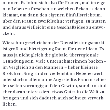
nen­nen. Es lohnt sich also für Frau­en, mal im ei­ge­
nen Leben zu for­schen, an wel­chen Ecken es denn
klemmt, um dann den ei­ge­nen Ein­falls­reich­tum,
über den Frau­en zwei­fels­oh­ne ver­fü­gen, zu nut­zen
und dar­aus viel­leicht eine Ge­schäfts­idee zu ent­wi­
ckeln.
Wie schon ge­schrie­ben: der Dienst­leis­tungs­markt
ist groß und bie­tet genug Raum für neue Ideen. Es
muss ja nicht gleich die glo­ba­le, über­re­gio­na­le
Grün­dung sein. Viele Un­ter­neh­me­rin­nen ba­cken –
im Ver­gleich zu den Män­nern – lie­ber klei­ne­re
Bröt­chen. Sie grün­den viel­leicht im Ne­ben­er­werb
oder star­ten al­lein ohne An­ge­stell­te. Frau­en schie­
len sel­ten vor­ran­gig auf den Ge­winn, son­dern sind
eher daran in­ter­es­siert, etwas Gutes in die Welt zu
brin­gen und sich da­durch auch selbst zu ver­wirk­
li­chen.