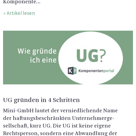
Kom­po­nen­te…
Artikel lesen
UG grün­den in 4 Schrit­ten
Mi­ni-GmbH lau­tet der ver­nied­li­chen­de Name
der haf­tungs­be­schränk­ten Un­ter­neh­mer­ge­
sell­schaft, kurz UG. Die UG ist keine ei­ge­ne
Rechts­per­son, son­dern eine Ab­wand­lung der