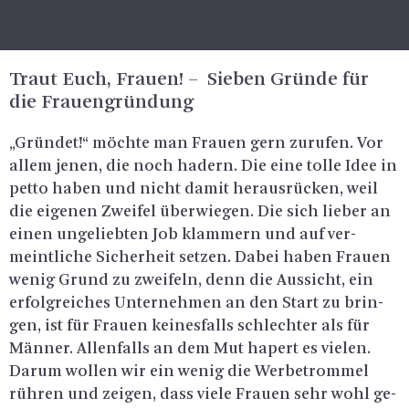
Traut Euch, Frau­en! – Sie­ben Grün­de für
die Frau­en­grün­dung
„Grün­det!“ möch­te man Frau­en gern zu­ru­fen. Vor
allem jenen, die noch ha­dern. Die eine tolle Idee in
petto haben und nicht damit her­aus­rü­cken, weil
die ei­ge­nen Zwei­fel über­wie­gen. Die sich lie­ber an
einen un­ge­lieb­ten Job klam­mern und auf ver­
meint­li­che Si­cher­heit set­zen. Dabei haben Frau­en
wenig Grund zu zwei­feln, denn die Aus­sicht, ein
er­folg­rei­ches Un­ter­neh­men an den Start zu brin­
gen, ist für Frau­en kei­nes­falls schlech­ter als für
Män­ner. Al­len­falls an dem Mut ha­pert es vie­len.
Darum wol­len wir ein wenig die Wer­be­trom­mel
rüh­ren und zei­gen, dass viele Frau­en sehr wohl ge­