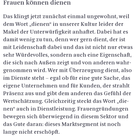
Frau­en kön­nen die­nen
Das klingt jetzt zu­nächst ein­mal un­ge­wohnt, weil
dem Wort „die­nen“ in un­se­rer Kul­tur lei­der der
Makel der Un­ter­wür­fig­keit an­haf­tet. Dabei hat es
damit wenig zu tun, denn wer gern dient, der ist
mit Lei­den­schaft dabei und das ist nicht nur etwas
sehr Wür­de­vol­les, son­dern auch eine Ei­gen­schaft,
die sich nach Außen zeigt und von an­de­ren wahr­
ge­nom­men wird. Wer mit Über­zeu­gung dient, also
im Diens­te steht – egal ob für eine gute Sache, das
ei­ge­ne Un­ter­neh­men und für Kun­den, der strahlt
Prä­senz aus und gibt dem an­de­ren das Ge­fühl der
Wert­schät­zung. Gleich­zei­tig steckt das Wort „die­
nen“ auch in Dienst­leis­tung. Frau­en­grün­dun­gen
be­we­gen sich über­wie­gend in die­sem Sek­tor und
das Gute daran: die­ses Markt­seg­ment ist noch
lange nicht er­schöpft.