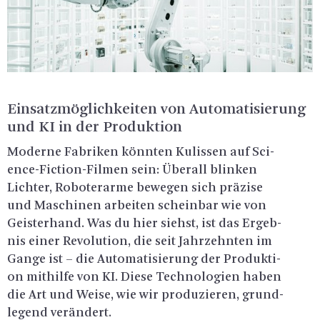
Ein­satz­mög­lich­kei­ten von Au­to­ma­ti­sie­rung
und KI in der Pro­duk­ti­on
Mo­der­ne Fa­bri­ken könn­ten Ku­lis­sen auf Sci­
ence-Fic­tion-Fil­men sein: Über­all blin­ken
Lich­ter, Ro­bo­ter­ar­me be­we­gen sich prä­zi­se
und Ma­schi­nen ar­bei­ten schein­bar wie von
Geis­ter­hand. Was du hier siehst, ist das Er­geb­
nis einer Re­vo­lu­ti­on, die seit Jahr­zehn­ten im
Gange ist – die Au­to­ma­ti­sie­rung der Pro­duk­ti­
on mit­hil­fe von KI. Diese Tech­no­lo­gi­en haben
die Art und Weise, wie wir pro­du­zie­ren, grund­
le­gend ver­än­dert.