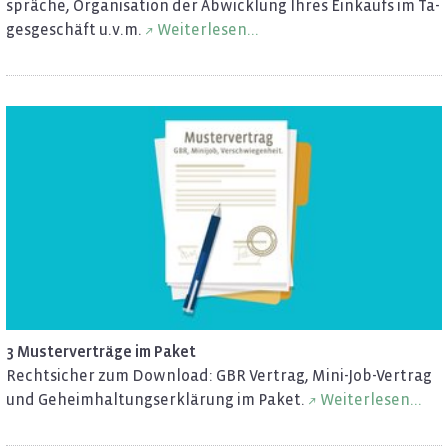
sprä­che, Or­ga­ni­sa­ti­on der Ab­wick­lung Ihres Ein­kaufs im Ta­
ges­ge­schäft u.v.m.
Wei­ter­le­sen...
3 Mus­ter­ver­trä­ge im Paket
Recht­si­cher zum Down­load: GBR Ver­trag, Mi­ni-Job-Ver­trag
und Ge­heim­hal­tungs­er­klä­rung im Paket.
Wei­ter­le­sen...