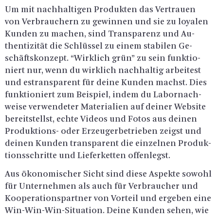
Um mit nach­hal­ti­gen Pro­duk­ten das Ver­trau­en
von Ver­brau­chern zu ge­win­nen und sie zu loya­len
Kun­den zu ma­chen, sind Trans­pa­renz und Au­
then­ti­zi­tät die Schlüs­sel zu einem sta­bi­len Ge­
schäfts­kon­zept. “Wirk­lich grün” zu sein funk­tio­
niert nur, wenn du wirk­lich nach­hal­tig ar­bei­test
und es­trans­pa­rent für deine Kun­den machst. Dies
funk­tio­niert zum Bei­spiel, indem du La­bor­nach­
wei­se ver­wen­de­ter Ma­te­ria­li­en auf dei­ner Web­site
be­reit­stellst, echte Vi­de­os und Fotos aus dei­nen
Pro­duk­ti­ons- oder Er­zeu­ger­be­trie­ben zeigst und
dei­nen Kun­den trans­pa­rent die ein­zel­nen Pro­duk­
ti­ons­schrit­te und Lie­fer­ket­ten of­fen­legst.
Aus öko­no­mi­scher Sicht sind diese As­pek­te so­wohl
für Un­ter­neh­men als auch für Ver­brau­cher und
Ko­ope­ra­ti­ons­part­ner von Vor­teil und er­ge­ben eine
Win-Win-Win-Si­tua­ti­on. Deine Kun­den sehen, wie