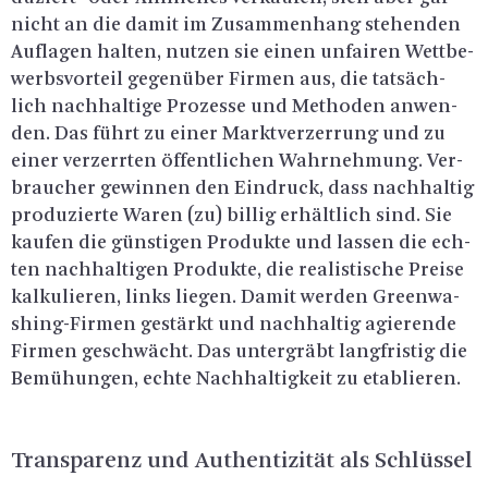
nicht an die damit im Zu­sam­men­hang ste­hen­den
Auf­la­gen hal­ten, nut­zen sie einen un­fai­ren Wett­be­
werbs­vor­teil ge­gen­über Fir­men aus, die tat­säch­
lich nach­hal­ti­ge Pro­zes­se und Me­tho­den an­wen­
den. Das führt zu einer Markt­ver­zer­rung und zu
einer ver­zerr­ten öf­fent­li­chen Wahr­neh­mung. Ver­
brau­cher ge­win­nen den Ein­druck, dass nach­hal­tig
pro­du­zier­te Waren (zu) bil­lig er­hält­lich sind. Sie
kau­fen die güns­ti­gen Pro­duk­te und las­sen die ech­
ten nach­hal­ti­gen Pro­duk­te, die rea­lis­ti­sche Prei­se
kal­ku­lie­ren, links lie­gen. Damit wer­den Green­wa­
shing-Fir­men ge­stärkt und nach­hal­tig agie­ren­de
Fir­men ge­schwächt. Das un­ter­gräbt lang­fris­tig die
Be­mü­hun­gen, echte Nach­hal­tig­keit zu eta­blie­ren.
Trans­pa­renz und Au­then­ti­zi­tät als Schlüs­sel