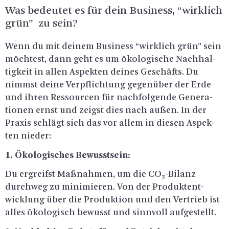
Was be­deu­tet es für dein Busi­ness, “wirk­lich
grün” zu sein?
Wenn du mit dei­nem Busi­ness “wirk­lich grün” sein
möch­test, dann geht es um öko­lo­gi­sche Nach­hal­
tig­keit in allen As­pek­ten dei­nes Ge­schäfts. Du
nimmst deine Ver­pflich­tung ge­gen­über der Erde
und ihren Res­sour­cen für nach­fol­gen­de Ge­ne­ra­
tio­nen ernst und zeigst dies nach außen. In der
Pra­xis schlägt sich das vor allem in die­sen As­pek­
ten nie­der:
1. Öko­lo­gi­sches Be­wusst­sein:
Du er­greifst Maß­nah­men, um die CO₂-Bi­lanz
durch­weg zu mi­ni­mie­ren. Von der Pro­dukt­ent­
wick­lung über die Pro­duk­ti­on und den Ver­trieb ist
alles öko­lo­gisch be­wusst und sinn­voll auf­ge­stellt.