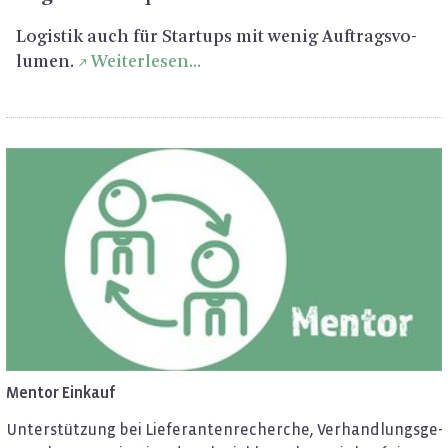
Lo­gis­tik auch für Star­tups mit wenig Auf­trags­vo­
lu­men.
Wei­ter­le­sen...
Men­tor Ein­kauf
Un­ter­stüt­zung bei Lie­fe­ran­ten­re­cher­che, Ver­hand­lungs­ge­