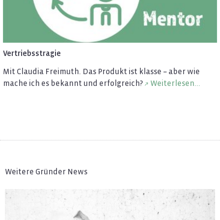
Ver­triebss­tra­gie
Mit Clau­dia Frei­muth. Das Pro­dukt ist klas­se – aber wie
mache ich es be­kannt und er­folg­reich?
Wei­ter­le­sen...
Weitere Gründer News