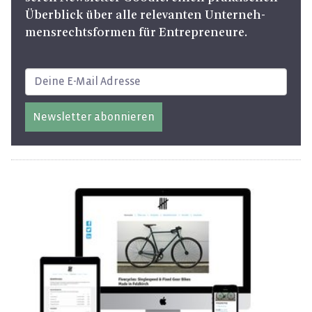
Über­blick über alle re­le­van­ten Un­ter­neh­
mens­rechts­for­men für En­tre­pre­neu­re.
Newsletter abonnieren