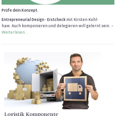
Prüfe dein Kon­zept.
En­tre­pre­neu­ri­al De­sign - Erst­check
mit Kirs­ten Kohl­
haw. Auch kom­po­nie­ren und de­le­gie­ren will ge­lernt sein.
Wei­ter­le­sen...
Lo­gis­tik Kom­po­nen­te