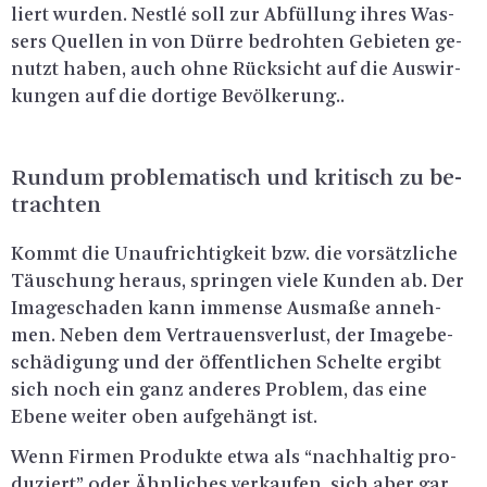
liert wur­den. Nest­lé soll zur Ab­fül­lung ihres Was­
sers Quel­len in von Dürre be­droh­ten Ge­bie­ten ge­
nutzt haben, auch ohne Rück­sicht auf die Aus­wir­
kun­gen auf die dor­ti­ge Be­völ­ke­rung..
Rund­um pro­ble­ma­tisch und kri­tisch zu be­
trach­ten
Kommt die Un­auf­rich­tig­keit bzw. die vor­sätz­li­che
Täu­schung her­aus, sprin­gen viele Kun­den ab. Der
Image­scha­den kann im­men­se Aus­ma­ße an­neh­
men. Neben dem Ver­trau­ens­ver­lust, der Image­be­
schä­di­gung und der öf­fent­li­chen Schel­te er­gibt
sich noch ein ganz an­de­res Pro­blem, das eine
Ebene wei­ter oben auf­ge­hängt ist.
Wenn Fir­men Pro­duk­te etwa als “nach­hal­tig pro­
du­ziert” oder Ähn­li­ches ver­kau­fen, sich aber gar