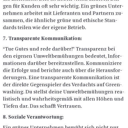
gen für Kun­den oft sehr wich­tig. Ein grü­nes Un­ter­
neh­men ar­bei­tet mit Lie­fe­ran­ten und Part­nern zu­
sam­men, die ähn­li­che grüne und ethi­sche Stan­
dards tei­len wie der ei­ge­ne Be­trieb.
7. Trans­pa­ren­te Kom­mu­ni­ka­ti­on:
“Tue Gutes und rede dar­über!” Trans­pa­renz bei
den ei­ge­nen Um­welt­be­mü­hun­gen be­deu­tet, In­for­
ma­tio­nen dar­über be­reit­zu­stel­len. Kom­mu­ni­zie­re
die Er­fol­ge und be­rich­te auch über die Her­aus­for­
de­run­gen. Eine trans­pa­ren­te Kom­mu­ni­ka­ti­on ist
der di­rek­te Ge­gen­spie­ler des Ver­dachts auf Green­
wa­shing. Du stellst deine Um­welt­be­mü­hun­gen rea­
lis­tisch und wahr­heits­ge­mäß mit allen Höhen und
Tie­fen dar. Das schafft Ver­trau­en.
8. So­zia­le Ver­ant­wor­tung:
Ein grü­nes Un­ter­neh­men be­müht sich nicht nur