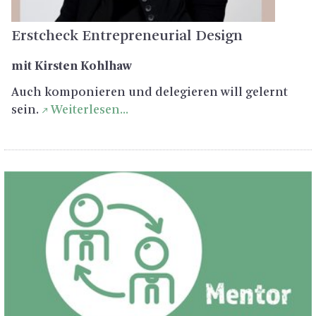
Erst­check En­tre­pre­neu­ri­al De­sign
mit Kirs­ten Kohl­haw
Auch kom­po­nie­ren und de­le­gie­ren will ge­lernt
sein.
Wei­ter­le­sen...