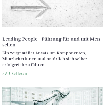
Lea­ding Peop­le - Füh­rung für und mit Men­
schen
Ein zeit­ge­mä­ßer An­satz um Kom­po­nen­ten,
Mit­ar­bei­te­rin­nen und na­tür­lich sich sel­ber
er­folg­reich zu füh­ren.
Artikel lesen