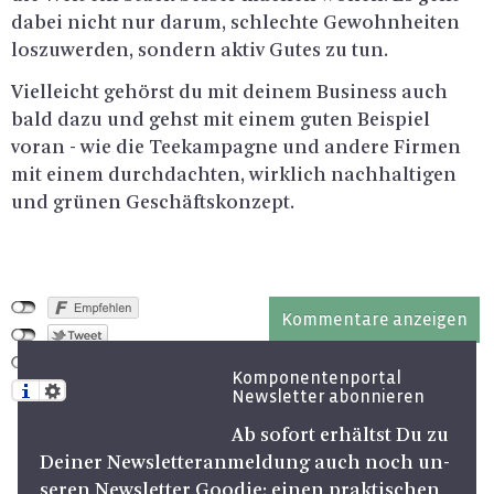
dabei nicht nur darum, schlech­te Ge­wohn­hei­ten
los­zu­wer­den, son­dern aktiv Gutes zu tun.
Viel­leicht ge­hörst du mit dei­nem Busi­ness auch
bald dazu und gehst mit einem guten Bei­spiel
voran - wie die Tee­kam­pa­gne und an­de­re Fir­men
mit einem durch­dach­ten, wirk­lich nach­hal­ti­gen
und grü­nen Ge­schäfts­kon­zept.
Kommentare anzeigen
Komponentenportal
Newsletter abonnieren
Ab so­fort er­hältst Du zu
Dei­ner News­let­ter­an­mel­dung auch noch un­
se­ren News­let­ter Goo­die: einen prak­ti­schen