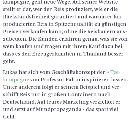
kam­pa­gne, geht neue Wege. Auf sei­ner Web­site
stellt er dar, wer den Reis pro­du­ziert, wie er die
Rück­stands­frei­heit ga­ran­tiert und warum er fair
pro­du­zier­ten Reis in Spit­zen­qua­li­tät zu güns­ti­gen
Prei­sen ver­kau­fen kann, ohne die Reis­bau­ern aus­
zu­beu­ten. Die Kun­den er­fah­ren genau, was sie von
wem kau­fen und tra­gen mit ihrem Kauf dazu bei,
dass es den Er­zeu­ger­fa­mi­li­en in Thai­land bes­ser
geht.
Lukas hat sich vom Ge­schäfts­kon­zept der
Tee­
kam­pa­gne
von Pro­fes­sor Fal­tin in­spi­rie­ren las­sen.
Unter an­de­rem folgt er sei­nem Bei­spiel und ver­
schifft Reis nur in gro­ßen Con­tai­nern nach
Deutsch­land. Auf teu­res Mar­ke­ting ver­zich­tet er
und setzt auf Mund­pro­pa­gan­da - das spart viel
Geld.