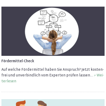
För­der­mit­tel-Check
Auf wel­che För­der­mit­tel haben Sie An­spruch? Jetzt kos­ten­
frei und un­ver­bind­lich vom Ex­per­ten prü­fen las­sen...
Wei­
ter­le­sen