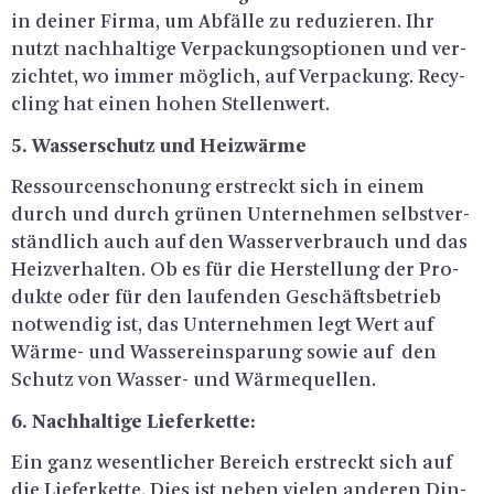
in dei­ner Firma, um Ab­fäl­le zu re­du­zie­ren. Ihr
nutzt nach­hal­ti­ge Ver­pa­ckungs­op­tio­nen und ver­
zich­tet, wo immer mög­lich, auf Ver­pa­ckung. Re­cy­
cling hat einen hohen Stel­len­wert.
5. Was­ser­schutz und Heiz­wär­me
Res­sour­cen­scho­nung er­streckt sich in einem
durch und durch grü­nen Un­ter­neh­men selbst­ver­
ständ­lich auch auf den Was­ser­ver­brauch und das
Heiz­ver­hal­ten. Ob es für die Her­stel­lung der Pro­
duk­te oder für den lau­fen­den Ge­schäfts­be­trieb
not­wen­dig ist, das Un­ter­neh­men legt Wert auf
Wär­me- und Was­ser­ein­spa­rung sowie auf den
Schutz von Was­ser- und Wär­me­quel­len.
6. Nach­hal­ti­ge Lie­fer­ket­te:
Ein ganz we­sent­li­cher Be­reich er­streckt sich auf
die Lie­fer­ket­te. Dies ist neben vie­len an­de­ren Din­