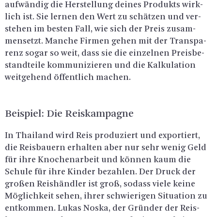
auf­wän­dig die Her­stel­lung dei­nes Pro­dukts wirk­
lich ist. Sie ler­nen den Wert zu schät­zen und ver­
ste­hen im bes­ten Fall, wie sich der Preis zu­sam­
men­setzt. Man­che Fir­men gehen mit der Trans­pa­
renz sogar so weit, dass sie die ein­zel­nen Preis­be­
stand­tei­le kom­mu­ni­zie­ren und die Kal­ku­la­ti­on
weit­ge­hend öf­fent­lich ma­chen.
Bei­spiel: Die Reis­kam­pa­gne
In Thai­land wird Reis pro­du­ziert und ex­por­tiert,
die Reis­bau­ern er­hal­ten aber nur sehr wenig Geld
für ihre Kno­chen­ar­beit und kön­nen kaum die
Schu­le für ihre Kin­der be­zah­len. Der Druck der
gro­ßen Reis­händ­ler ist groß, so­dass viele keine
Mög­lich­keit sehen, ihrer schwie­ri­gen Si­tua­ti­on zu
ent­kom­men. Lukas Noska, der Grün­der der Reis­