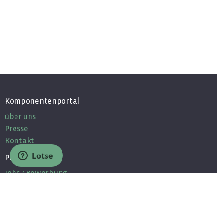
Komponentenportal
über uns
Presse
Kontakt
Lotse
Partner
Jobs / Bewerbung
Unsere Partner
Partnerprogramm
MEDMIN - Komponenten für Ärzte