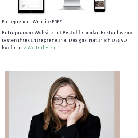
En­tre­pre­neur Web­site FREE
En­tre­pre­neur Web­site mit Be­stell­for­mu­lar. Kos­ten­los zum
tes­ten Ihres En­tre­pre­neu­ri­al De­signs. Na­tür­lich DSGVO
kon­form.
Wei­ter­le­sen...