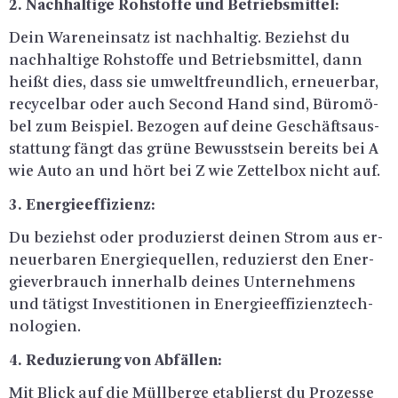
2. Nach­hal­ti­ge Roh­stof­fe und Be­triebs­mit­tel:
Dein Wa­ren­ein­satz ist nach­hal­tig. Be­ziehst du
nach­hal­ti­ge Roh­stof­fe und Be­triebs­mit­tel, dann
heißt dies, dass sie um­welt­freund­lich, er­neu­er­bar,
re­cy­cel­bar oder auch Se­cond Hand sind, Bü­ro­mö­
bel zum Bei­spiel. Be­zo­gen auf deine Ge­schäfts­aus­
stat­tung fängt das grüne Be­wusst­sein be­reits bei A
wie Auto an und hört bei Z wie Zet­tel­box nicht auf.
3. En­er­gie­ef­fi­zi­enz:
Du be­ziehst oder pro­du­zierst dei­nen Strom aus er­
neu­er­ba­ren En­er­gie­quel­len, re­du­zierst den En­er­
gie­ver­brauch in­ner­halb dei­nes Un­ter­neh­mens
und tä­tigst In­ves­ti­tio­nen in En­er­gie­ef­fi­zi­enz­tech­
no­lo­gi­en.
4. Re­du­zie­rung von Ab­fäl­len:
Mit Blick auf die Müll­ber­ge eta­blierst du Pro­zes­se