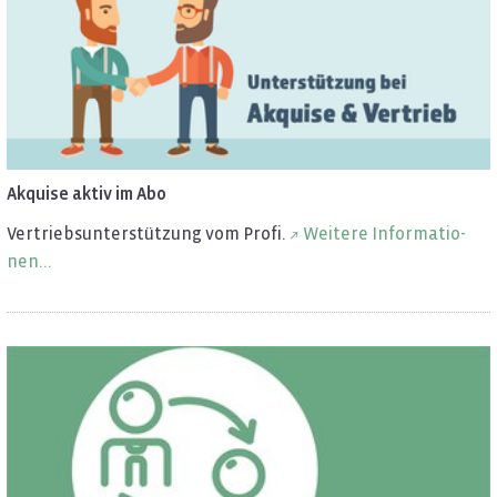
Ak­qui­se aktiv im Abo
Ver­triebs­un­ter­stüt­zung vom Profi.
Wei­te­re In­for­ma­tio­
nen...