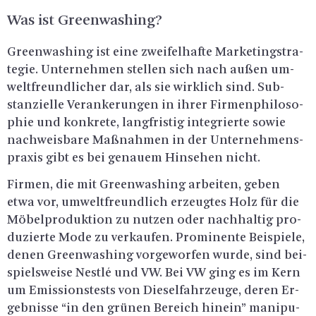
Was ist Green­wa­shing?
Green­wa­shing ist eine zwei­fel­haf­te Mar­ke­ting­stra­
te­gie. Un­ter­neh­men stel­len sich nach außen um­
welt­freund­li­cher dar, als sie wirk­lich sind. Sub­
stan­zi­el­le Ver­an­ke­run­gen in ihrer Fir­men­phi­lo­so­
phie und kon­kre­te, lang­fris­tig in­te­grier­te sowie
nach­weis­ba­re Maß­nah­men in der Un­ter­neh­mens­
pra­xis gibt es bei ge­nau­em Hin­se­hen nicht.
Fir­men, die mit Green­wa­shing ar­bei­ten, geben
etwa vor, um­welt­freund­lich er­zeug­tes Holz für die
Mö­bel­pro­duk­ti­on zu nut­zen oder nach­hal­tig pro­
du­zier­te Mode zu ver­kau­fen. Pro­mi­nen­te Bei­spie­le,
denen Green­wa­shing vor­ge­wor­fen wurde, sind bei­
spiels­wei­se Nest­lé und VW. Bei VW ging es im Kern
um Emis­si­ons­tests von Die­sel­fahr­zeu­ge, deren Er­
geb­nis­se “in den grü­nen Be­reich hin­ein” ma­ni­pu­