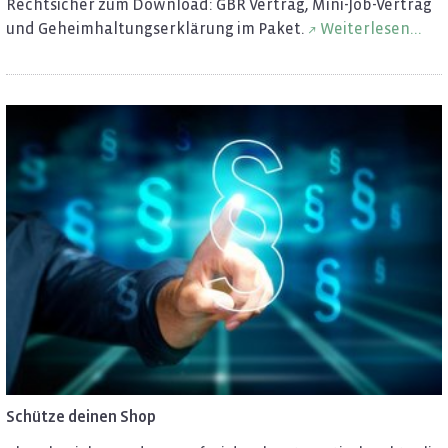
Recht­si­cher zum Down­load: GBR Ver­trag, Mi­ni-Job-Ver­trag
und Ge­heim­hal­tungs­er­klä­rung im Paket.
Wei­ter­le­sen...
Schüt­ze dei­nen Shop