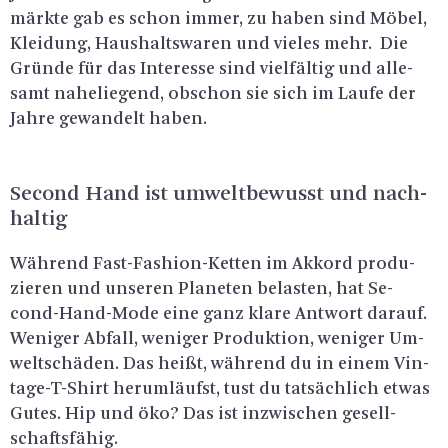
märk­te gab es schon immer, zu haben sind Möbel,
Klei­dung, Haus­halts­wa­ren und vie­les mehr. Die
Grün­de für das In­ter­es­se sind viel­fäl­tig und al­le­
samt na­he­lie­gend, ob­schon sie sich im Laufe der
Jahre ge­wan­delt haben.
Se­cond Hand ist um­welt­be­wusst und nach­
hal­tig
Wäh­rend Fast-Fa­shion-Ket­ten im Ak­kord pro­du­
zie­ren und un­se­ren Pla­ne­ten be­las­ten, hat Se­
cond-Hand-Mo­de eine ganz klare Ant­wort dar­auf.
We­ni­ger Ab­fall, we­ni­ger Pro­duk­ti­on, we­ni­ger Um­
welt­schä­den. Das heißt, wäh­rend du in einem Vin­
ta­ge-T-Shirt her­um­läufst, tust du tat­säch­lich etwas
Gutes. Hip und öko? Das ist in­zwi­schen ge­sell­
schafts­fä­hig.