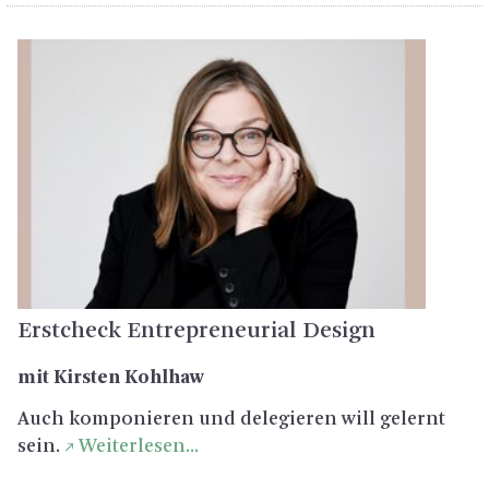
Erst­check En­tre­pre­neu­ri­al De­sign
mit Kirs­ten Kohl­haw
Auch kom­po­nie­ren und de­le­gie­ren will ge­lernt
sein.
Wei­ter­le­sen...