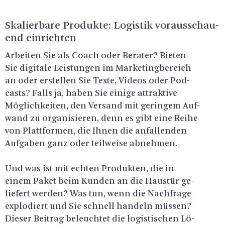
Ska­lier­ba­re Pro­duk­te: Lo­gis­tik vor­aus­schau­
end ein­rich­ten
Ar­bei­ten Sie als Coach oder Be­ra­ter? Bie­ten
Sie di­gi­ta­le Leis­tun­gen im Mar­ke­ting­be­reich
an oder er­stel­len Sie Texte, Vi­de­os oder Pod­
casts? Falls ja, haben Sie ei­ni­ge at­trak­ti­ve
Mög­lich­kei­ten, den Ver­sand mit ge­rin­gem Auf­
wand zu or­ga­ni­sie­ren, denn es gibt eine Reihe
von Platt­for­men, die Ihnen die an­fal­len­den
Auf­ga­ben ganz oder teil­wei­se ab­neh­men.
Und was ist mit ech­ten Pro­duk­ten, die in
einem Paket beim Kun­den an die Haus­tür ge­
lie­fert wer­den? Was tun, wenn die Nach­fra­ge
ex­plo­diert und Sie schnell han­deln müs­sen?
Die­ser Bei­trag be­leuch­tet die lo­gis­ti­schen Lö­