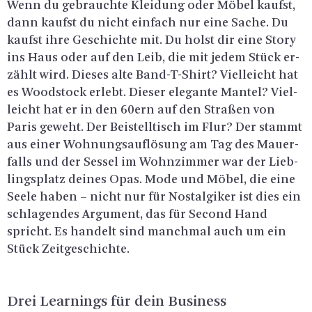
Wenn du ge­brauch­te Klei­dung oder Möbel kaufst,
dann kaufst du nicht ein­fach nur eine Sache. Du
kaufst ihre Ge­schich­te mit. Du holst dir eine Story
ins Haus oder auf den Leib, die mit jedem Stück er­
zählt wird. Die­ses alte Band-T-Shirt? Viel­leicht hat
es Wood­stock er­lebt. Die­ser ele­gan­te Man­tel? Viel­
leicht hat er in den 60ern auf den Stra­ßen von
Paris ge­weht. Der Bei­stell­tisch im Flur? Der stammt
aus einer Woh­nungs­auf­lö­sung am Tag des Mau­er­
falls und der Ses­sel im Wohn­zim­mer war der Lieb­
lings­platz dei­nes Opas. Mode und Möbel, die eine
Seele haben – nicht nur für Nost­al­gi­ker ist dies ein
schla­gen­des Ar­gu­ment, das für Se­cond Hand
spricht. Es han­delt sind manch­mal auch um ein
Stück Zeit­ge­schich­te.
Drei Learnings für dein Busi­ness