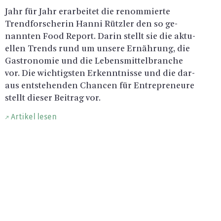
Jahr für Jahr er­ar­bei­tet die re­nom­mier­te
Trend­for­sche­rin Hanni Rütz­ler den so ge­
nann­ten Food Re­port. Darin stellt sie die ak­tu­
el­len Trends rund um un­se­re Er­näh­rung, die
Gas­tro­no­mie und die Le­bens­mit­tel­bran­che
vor. Die wich­tigs­ten Er­kennt­nis­se und die dar­
aus ent­ste­hen­den Chan­cen für En­tre­pre­neu­re
stellt die­ser Bei­trag vor.
Artikel lesen