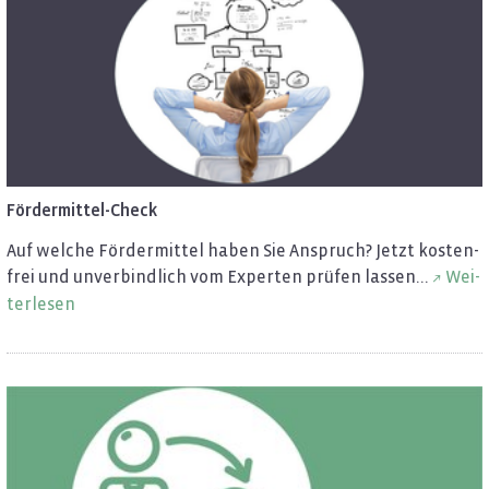
För­der­mit­tel-Check
Auf wel­che För­der­mit­tel haben Sie An­spruch? Jetzt kos­ten­
frei und un­ver­bind­lich vom Ex­per­ten prü­fen las­sen...
Wei­
ter­le­sen