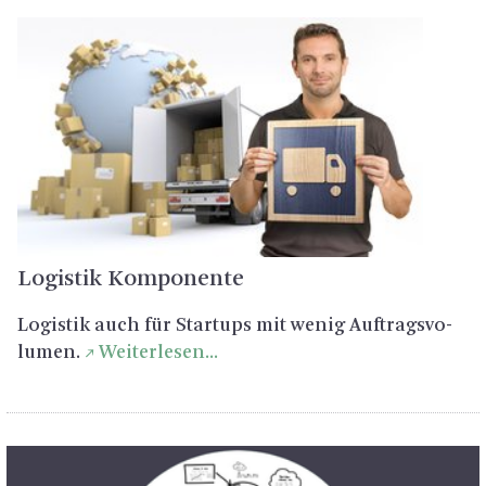
Lo­gis­tik Kom­po­nen­te
Lo­gis­tik auch für Star­tups mit wenig Auf­trags­vo­
lu­men.
Wei­ter­le­sen...