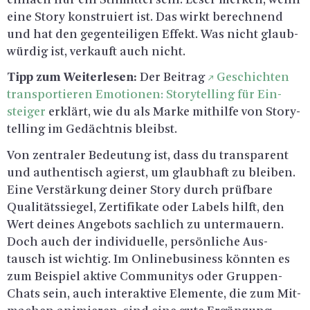
eine Story kon­stru­iert ist. Das wirkt be­rech­nend
und hat den ge­gen­tei­li­gen Ef­fekt. Was nicht glaub­
wür­dig ist, ver­kauft auch nicht.
Tipp zum Wei­ter­le­sen:
Der Bei­trag
Ge­schich­ten
trans­por­tie­ren Emo­tio­nen: Sto­ry­tel­ling für Ein­
stei­ger
er­klärt, wie du als Marke mit­hil­fe von Sto­ry­
tel­ling im Ge­dächt­nis bleibst.
Von zen­tra­ler Be­deu­tung ist, dass du trans­pa­rent
und au­then­tisch agierst, um glaub­haft zu blei­ben.
Eine Ver­stär­kung dei­ner Story durch prüf­ba­re
Qua­li­täts­sie­gel, Zer­ti­fi­ka­te oder La­bels hilft, den
Wert dei­nes An­ge­bots sach­lich zu un­ter­mau­ern.
Doch auch der in­di­vi­du­el­le, per­sön­li­che Aus­
tausch ist wich­tig. Im On­line­busi­ness könn­ten es
zum Bei­spiel ak­ti­ve Com­mu­ni­tys oder Grup­pen-
Chats sein, auch in­ter­ak­ti­ve Ele­men­te, die zum Mit­