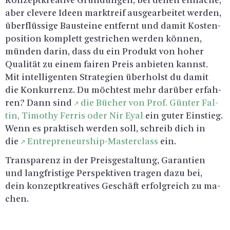
Kon­zept­krea­ti­ve Grün­dun­gen, bei denen ein­fa­che,
aber cle­ve­re Ideen markt­reif aus­ge­ar­bei­tet wer­den,
über­flüs­si­ge Bau­stei­ne ent­fernt und damit Kos­ten­
po­si­ti­on kom­plett ge­stri­chen wer­den kön­nen,
mün­den darin, dass du ein Pro­dukt von hoher
Qua­li­tät zu einem fai­ren Preis an­bie­ten kannst.
Mit in­tel­li­gen­ten Stra­te­gi­en über­holst du damit
die Kon­kur­renz. Du möch­test mehr dar­über er­fah­
ren? Dann sind
die Bü­cher von Prof. Gün­ter Fal­
tin, Ti­mo­thy Fer­ris oder Nir Eyal
ein guter Ein­stieg.
Wenn es prak­tisch wer­den soll, schreib dich in
die
En­tre­pre­neurship-Mas­ter­class
ein.
Trans­pa­renz in der Preis­ge­stal­tung, Ga­ran­ti­en
und lang­fris­ti­ge Per­spek­ti­ven tra­gen dazu bei,
dein kon­zept­krea­ti­ves Ge­schäft er­folg­reich zu ma­
chen.