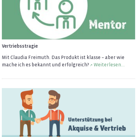
Ver­triebss­tra­gie
Mit Clau­dia Frei­muth. Das Pro­dukt ist klas­se – aber wie
mache ich es be­kannt und er­folg­reich?
Wei­ter­le­sen...