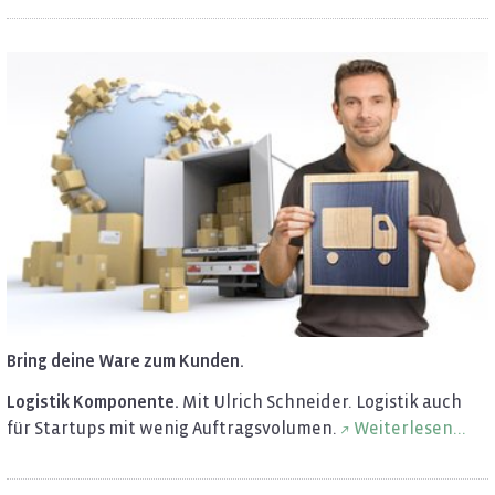
Bring deine Ware zum Kun­den.
Lo­gis­tik Kom­po­nen­te.
Mit Ul­rich Schnei­der. Lo­gis­tik auch
für Star­tups mit wenig Auf­trags­vo­lu­men.
Wei­ter­le­sen...