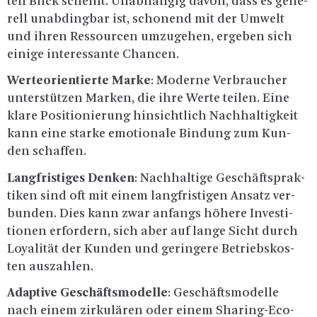
ten Blick scheint. Un­ab­hän­gig davon, dass es ge­ne­
rell un­ab­ding­bar ist, scho­nend mit der Um­welt
und ihren Res­sour­cen um­zu­ge­hen, er­ge­ben sich
ei­ni­ge in­ter­es­san­te Chan­cen.
Wer­te­ori­en­tier­te Marke
: Mo­der­ne Ver­brau­cher
un­ter­stüt­zen Mar­ken, die ihre Werte tei­len. Eine
klare Po­si­tio­nie­rung hin­sicht­lich Nach­hal­tig­keit
kann eine star­ke emo­tio­na­le Bin­dung zum Kun­
den schaf­fen.
Lang­fris­ti­ges Den­ken
: Nach­hal­ti­ge Ge­schäfts­prak­
ti­ken sind oft mit einem lang­fris­ti­gen An­satz ver­
bun­den. Dies kann zwar an­fangs hö­he­re In­ves­ti­
tio­nen er­for­dern, sich aber auf lange Sicht durch
Loya­li­tät der Kun­den und ge­rin­ge­re Be­triebs­kos­
ten aus­zah­len.
Ad­ap­ti­ve Ge­schäfts­mo­del­le
: Ge­schäfts­mo­del­le
nach einem zir­ku­lä­ren oder einem Sharing-Eco­