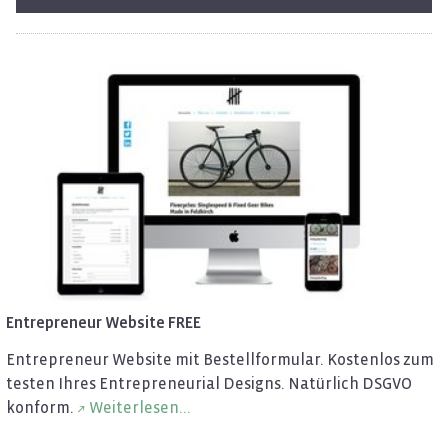
En­tre­pre­neur Web­site FREE
En­tre­pre­neur Web­site mit Be­stell­for­mu­lar. Kos­ten­los zum
tes­ten Ihres En­tre­pre­neu­ri­al De­signs. Na­tür­lich DSGVO
kon­form.
Wei­ter­le­sen...