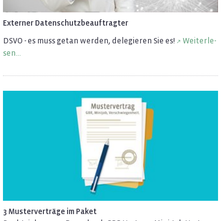
Ex­ter­ner Da­ten­schutz­be­auf­trag­ter
DSVO - es muss getan wer­den, de­le­gie­ren Sie es!
Wei­ter­le­
sen…
3 Mus­ter­ver­trä­ge im Paket