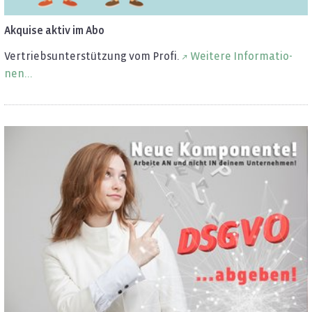
Ak­qui­se aktiv im Abo
Ver­triebs­un­ter­stüt­zung vom Profi.
Wei­te­re In­for­ma­tio­
nen...