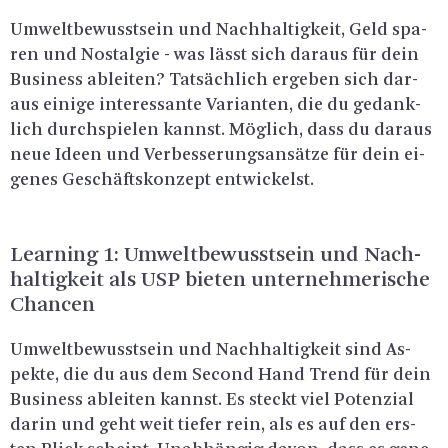
Um­welt­be­wusst­sein und Nach­hal­tig­keit, Geld spa­
ren und Nost­al­gie - was lässt sich dar­aus für dein
Busi­ness ab­lei­ten? Tat­säch­lich er­ge­ben sich dar­
aus ei­ni­ge in­ter­es­san­te Va­ri­an­ten, die du ge­dank­
lich durch­spie­len kannst. Mög­lich, dass du dar­aus
neue Ideen und Ver­bes­se­rungs­an­sät­ze für dein ei­
ge­nes Ge­schäfts­kon­zept ent­wi­ckelst.
Learning 1: Um­welt­be­wusst­sein und Nach­
hal­tig­keit als USP bie­ten un­ter­neh­me­ri­sche
Chan­cen
Um­welt­be­wusst­sein und Nach­hal­tig­keit sind As­
pek­te, die du aus dem Se­cond Hand Trend für dein
Busi­ness ab­lei­ten kannst. Es steckt viel Po­ten­zi­al
darin und geht weit tie­fer rein, als es auf den ers­