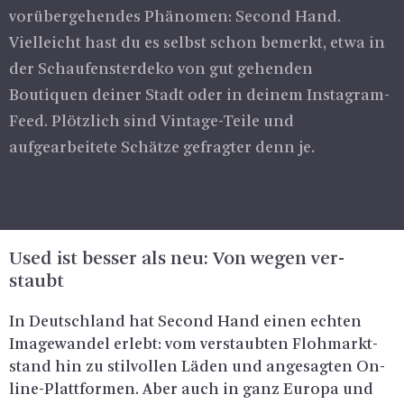
vorübergehendes Phänomen: Second Hand.
Vielleicht hast du es selbst schon bemerkt, etwa in
der Schaufensterdeko von gut gehenden
Boutiquen deiner Stadt oder in deinem Instagram-
Feed. Plötzlich sind Vintage-Teile und
aufgearbeitete Schätze gefragter denn je.
Used ist bes­ser als neu: Von wegen ver­
staubt
In Deutsch­land hat Se­cond Hand einen ech­ten
Image­wan­del er­lebt: vom ver­staub­ten Floh­markt­
stand hin zu stil­vol­len Läden und an­ge­sag­ten On­
line-Platt­for­men. Aber auch in ganz Eu­ro­pa und