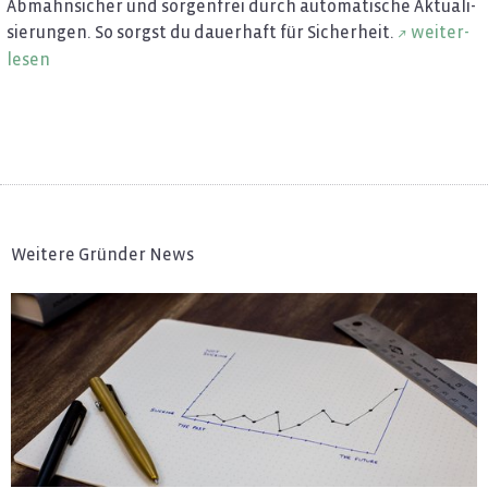
Ab­mahn­si­cher und sor­gen­frei durch au­to­ma­ti­sche Ak­tua­li­
sie­run­gen. So sorgst du dau­er­haft für Si­cher­heit.
wei­ter­
le­sen
Weitere Gründer News