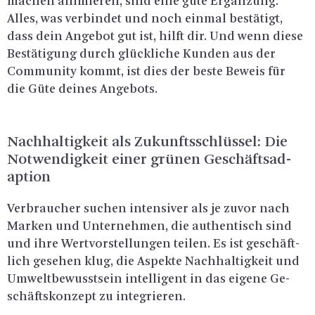
ma­chen ani­mie­ren, sind eine gute Er­gän­zung.
Alles, was ver­bin­det und noch ein­mal be­stä­tigt,
dass dein An­ge­bot gut ist, hilft dir. Und wenn diese
Be­stä­ti­gung durch glück­li­che Kun­den aus der
Com­mu­ni­ty kommt, ist dies der beste Be­weis für
die Güte dei­nes An­ge­bots.
Nach­hal­tig­keit als Zu­kunfts­schlüs­sel: Die
Not­wen­dig­keit einer grü­nen Ge­schäfts­ad­
ap­ti­on
Ver­brau­cher su­chen in­ten­si­ver als je zuvor nach
Mar­ken und Un­ter­neh­men, die au­then­tisch sind
und ihre Wert­vor­stel­lun­gen tei­len. Es ist ge­schäft­
lich ge­se­hen klug, die As­pek­te Nach­hal­tig­keit und
Um­welt­be­wusst­sein in­tel­li­gent in das ei­ge­ne Ge­
schäfts­kon­zept zu in­te­grie­ren.