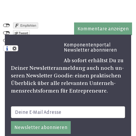
Kommentare anzeigen
Komponentenportal
Newsletter abonnieren
Ab so­fort er­hältst Du zu
Dei­ner News­let­ter­an­mel­dung auch noch un­
se­ren News­let­ter Goo­die: einen prak­ti­schen
Über­blick über alle re­le­van­ten Un­ter­neh­
mens­rechts­for­men für En­tre­pre­neu­re.
Newsletter abonnieren