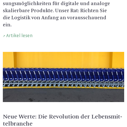
sungs­mög­lich­kei­ten für di­gi­ta­le und ana­lo­ge
ska­lier­ba­re Pro­duk­te. Unser Rat: Rich­ten Sie
die Lo­gis­tik von An­fang an vor­aus­schau­end
ein.
Artikel lesen
Neue Werte: Die Re­vo­lu­ti­on der Le­bens­mit­
tel­bran­che