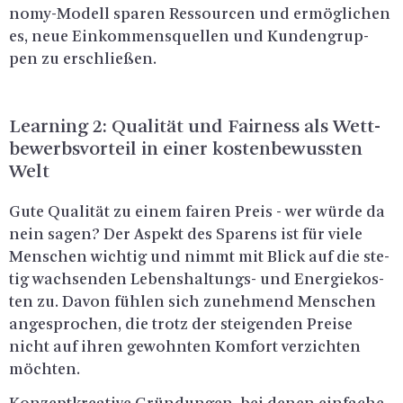
no­my-Mo­dell spa­ren Res­sour­cen und er­mög­li­chen
es, neue Ein­kom­mens­quel­len und Kun­den­grup­
pen zu er­schlie­ßen.
Learning 2:
Qua­li­tät und Fair­ness als Wett­
be­werbs­vor­teil in einer kos­ten­be­wuss­ten
Welt
Gute Qua­li­tät zu einem fai­ren Preis - wer würde da
nein sagen? Der As­pekt des Spa­rens ist für viele
Men­schen wich­tig und nimmt mit Blick auf die ste­
tig wach­sen­den Le­bens­hal­tungs- und En­er­gie­kos­
ten zu. Davon füh­len sich zu­neh­mend Men­schen
an­ge­spro­chen, die trotz der stei­gen­den Prei­se
nicht auf ihren ge­wohn­ten Kom­fort ver­zich­ten
möch­ten.