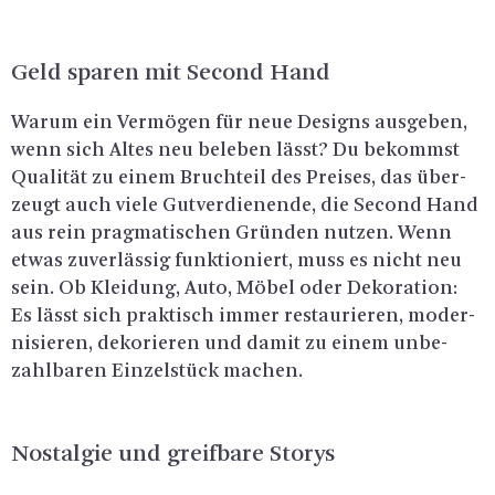
Geld spa­ren mit Se­cond Hand
Warum ein Ver­mö­gen für neue De­signs aus­ge­ben,
wenn sich Altes neu be­le­ben lässt? Du be­kommst
Qua­li­tät zu einem Bruch­teil des Prei­ses, das über­
zeugt auch viele Gut­ver­die­nen­de, die Se­cond Hand
aus rein prag­ma­ti­schen Grün­den nut­zen. Wenn
etwas zu­ver­läs­sig funk­tio­niert, muss es nicht neu
sein. Ob Klei­dung, Auto, Möbel oder De­ko­ra­ti­on:
Es lässt sich prak­tisch immer re­stau­rie­ren, mo­der­
ni­sie­ren, de­ko­rie­ren und damit zu einem un­be­
zahl­ba­ren Ein­zel­stück ma­chen.
Nost­al­gie und greif­ba­re Sto­rys