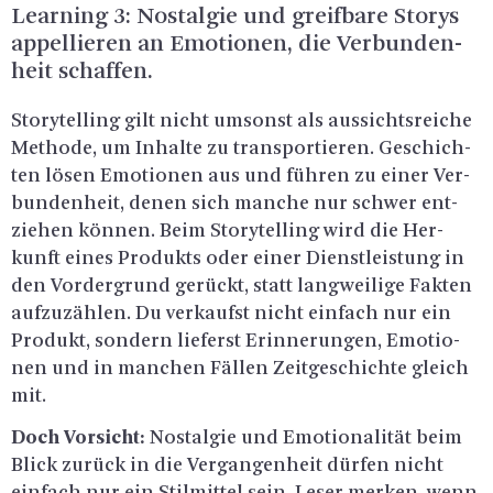
Learning 3: Nost­al­gie und greif­ba­re Sto­rys
ap­pel­lie­ren an Emo­tio­nen, die Ver­bun­den­
heit schaf­fen.
Sto­ry­tel­ling gilt nicht um­sonst als aus­sichts­rei­che
Me­tho­de, um In­hal­te zu trans­por­tie­ren. Ge­schich­
ten lösen Emo­tio­nen aus und füh­ren zu einer Ver­
bun­den­heit, denen sich man­che nur schwer ent­
zie­hen kön­nen. Beim Sto­ry­tel­ling wird die Her­
kunft eines Pro­dukts oder einer Dienst­leis­tung in
den Vor­der­grund ge­rückt, statt lang­wei­li­ge Fak­ten
auf­zu­zäh­len. Du ver­kaufst nicht ein­fach nur ein
Pro­dukt, son­dern lie­ferst Er­in­ne­run­gen, Emo­tio­
nen und in man­chen Fäl­len Zeit­ge­schich­te gleich
mit.
Doch Vor­sicht:
Nost­al­gie und Emo­tio­na­li­tät beim
Blick zu­rück in die Ver­gan­gen­heit dür­fen nicht
ein­fach nur ein Stil­mit­tel sein. Leser mer­ken, wenn