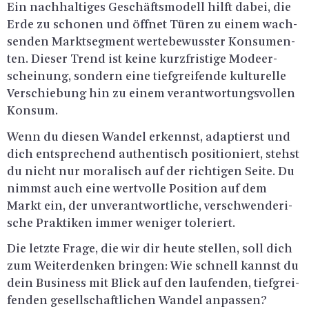
Ein nach­hal­ti­ges Ge­schäfts­mo­dell hilft dabei, die
Erde zu scho­nen und öff­net Türen zu einem wach­
sen­den Markt­seg­ment wer­te­be­wuss­ter Kon­su­men­
ten. Die­ser Trend ist keine kurz­fris­ti­ge Mo­de­er­
schei­nung, son­dern eine tief­grei­fen­de kul­tu­rel­le
Ver­schie­bung hin zu einem ver­ant­wor­tungs­vol­len
Kon­sum.
Wenn du die­sen Wan­del er­kennst, ad­ap­tierst und
dich ent­spre­chend au­then­tisch po­si­tio­niert, stehst
du nicht nur mo­ra­lisch auf der rich­ti­gen Seite. Du
nimmst auch eine wert­vol­le Po­si­ti­on auf dem
Markt ein, der un­ver­ant­wort­li­che, ver­schwen­de­ri­
sche Prak­ti­ken immer we­ni­ger to­le­riert.
Die letz­te Frage, die wir dir heute stel­len, soll dich
zum Wei­ter­den­ken brin­gen: Wie schnell kannst du
dein Busi­ness mit Blick auf den lau­fen­den, tief­grei­
fen­den ge­sell­schaft­li­chen Wan­del an­pas­sen?