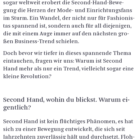
sogar welt­weit er­obert die Se­cond-Hand-Be­we­
gung die Her­zen der Mode- und Ein­rich­tungs­fans
im Sturm. Ein Wan­del, der nicht nur für Fa­shio­nis­
tas span­nend ist, son­dern auch für all die­je­ni­gen,
die mit einem Auge immer auf den nächs­ten gro­
ßen Busi­ness-Trend schie­len.
Doch bevor wir tie­fer in die­ses span­nen­de Thema
ein­tau­chen, fra­gen wir uns: Warum ist Se­cond
Hand mehr als nur ein Trend, viel­leicht sogar eine
klei­ne Re­vo­lu­ti­on?
Se­cond Hand, wohin du blickst. Warum ei­
gent­lich?
Se­cond Hand ist kein flüch­ti­ges Phä­no­men, es hat
sich zu einer Be­we­gung ent­wi­ckelt, die sich seit
Jahr­zehn­ten zu­ver­läs­sig hält und durch­setzt. Floh­