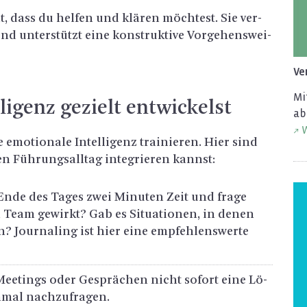
lt, dass du hel­fen und klä­ren möch­test. Sie ver­
nd un­ter­stützt eine kon­struk­ti­ve Vor­ge­hens­wei­
Ver
Mit
li­genz ge­zielt ent­wi­ckelst
ab
W
o­tio­na­le In­tel­li­genz trai­nie­ren. Hier sind
en Füh­rungs­all­tag in­te­grie­ren kannst:
m Ende des Tages zwei Mi­nu­ten Zeit und frage
Team ge­wirkt? Gab es Si­tua­tio­nen, in denen
? Jour­na­ling ist hier eine emp­feh­lens­wer­te
 Mee­tings oder Ge­sprä­chen nicht so­fort eine Lö­
­mal nach­zu­fra­gen.