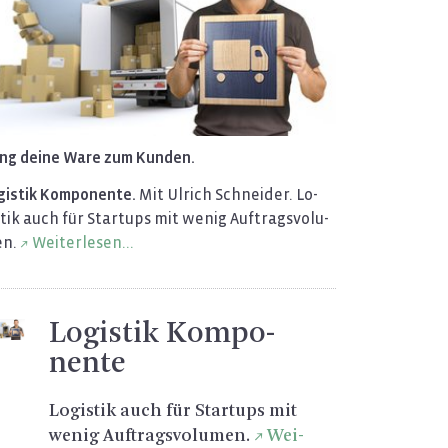
ing deine Ware zum Kun­den.
gis­tik Kom­po­nen­te.
Mit Ul­rich Schnei­der. Lo­
­tik auch für Star­tups mit wenig Auf­trags­vo­lu­
n.
Wei­ter­le­sen...
Lo­gis­tik Kom­po­
nen­te
Lo­gis­tik auch für Star­tups mit
wenig Auf­trags­vo­lu­men.
Wei­