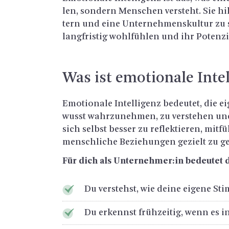
len, son­dern Men­schen ver­steht. Sie hil
tern und eine Un­ter­neh­mens­kul­tur zu s
lang­fris­tig wohl­füh­len und ihr Po­ten­zi­
Was ist emo­tio­na­le In­tel
Emo­tio­na­le In­tel­li­genz be­deu­tet, die
wusst wahr­zu­neh­men, zu ver­ste­hen und 
sich selbst bes­ser zu re­flek­tie­ren, mit­
mensch­li­che Be­zie­hun­gen ge­zielt zu ge­
Für dich als Un­ter­neh­mer:in be­deu­tet 
Du ver­stehst, wie deine ei­ge­ne St
Du er­kennst früh­zei­tig, wenn es 