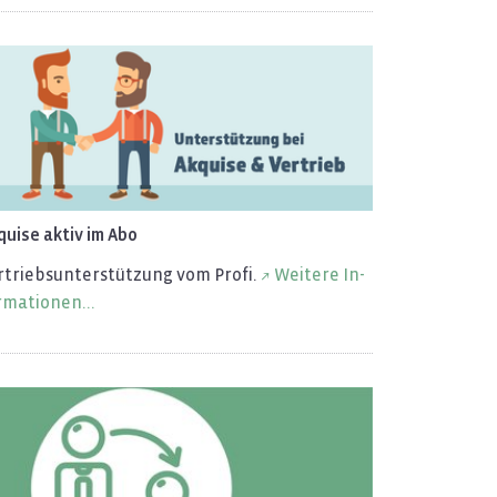
qui­se aktiv im Abo
­triebs­un­ter­stüt­zung vom Profi.
Wei­te­re In­
­ma­tio­nen...