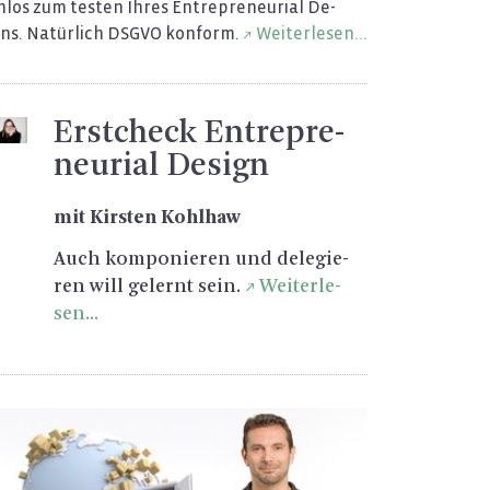
­los zum tes­ten Ihres En­tre­pre­neu­ri­al De­
gns. Na­tür­lich DSGVO kon­form.
Wei­ter­le­sen...
Erst­check En­tre­pre­
neu­ri­al De­sign
mit Kirs­ten Kohl­haw
Auch kom­po­nie­ren und de­le­gie­
ren will ge­lernt sein.
Wei­ter­le­
sen...