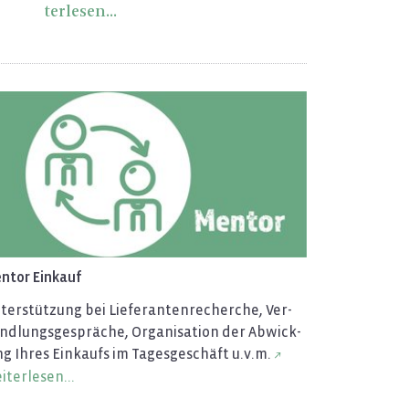
ter­le­sen...
n­tor Ein­kauf
ter­stüt­zung bei Lie­fe­ran­ten­re­cher­che, Ver­
d­lungs­ge­sprä­che, Or­ga­ni­sa­ti­on der Ab­wick­
ng Ihres Ein­kaufs im Ta­ges­ge­schäft u.v.m.
­ter­le­sen...