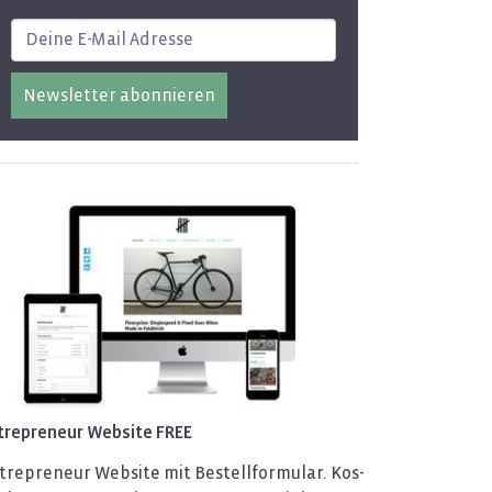
Newsletter abonnieren
tre­pre­neur Web­site FREE
tre­pre­neur Web­site mit Be­stell­for­mu­lar. Kos­