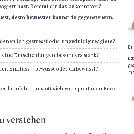
e­agiert hast. Kommt dir das be­kannt vor?
usst, desto be­wuss­ter kannst du ge­gen­steu­ern.
 denen ich ge­stresst oder un­ge­dul­dig re­agie­re?
Br
 meine Ent­schei­dun­gen be­son­ders stark?
Lo­
gis
en Ein­fluss – be­wusst oder un­be­wusst?
me
ter han­deln – an­statt sich von spon­ta­nen Emo­
zu ver­ste­hen