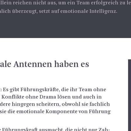
allein reichen nicht aus, um ein Team erfolgreich zu l
ch überzeugt, setzt auf emotionale Intelligenz.
na­le An­ten­nen haben es
t: Es gibt Füh­rungs­kräf­te, die ihr Team ohne
en, Kon­flik­te ohne Drama lösen und auch in
de­re hin­ge­gen schei­tern, ob­wohl sie fach­lich
 sie die emo­tio­na­le Kom­po­nen­te von Füh­rung
eine Füh­rungs­kraft aus­macht, die nicht nur Zah­