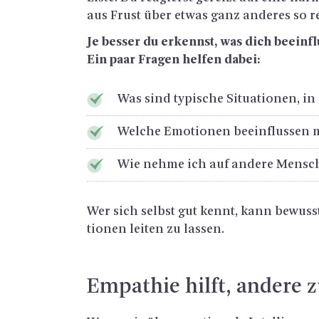
aus Frust über etwas ganz an­de­res so r
Je bes­ser du er­kennst, was dich be­ein­fl
Ein paar Fra­gen hel­fen dabei:
Was sind ty­pi­sche Si­tua­tio­nen, in
Wel­che Emo­tio­nen be­ein­flus­sen
Wie nehme ich auf an­de­re Men­sch
Wer sich selbst gut kennt, kann be­wuss­
tio­nen lei­ten zu las­sen.
Em­pa­thie hilft, an­de­re 