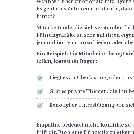
Wenn wir über emo­tio­na­le In­tel­li­genz
Es geht ums Zu­hö­ren und darum, das Ge­h
hin­ter?
Mit­ar­bei­ten­de, die sich ver­stan­den füh
Füh­rungs­kräf­te zu sehr mit ihren ei­ge
je­mand im Team un­zu­frie­den oder über­
Ein Bei­spiel: Ein Mit­ar­bei­ter bringt ni
tei­len, kannst du fra­gen:
Liegt es an Über­las­tung oder Un­si
Gibt es pri­va­te The­men, die ihn be
Be­nö­tigt er Un­ter­stüt­zung, um sic
Em­pa­thie be­deu­tet nicht, Kon­flik­te z
hilft dir, Pro­ble­me früh­zei­tig zu er­ken