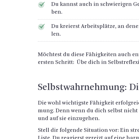
Du kannst auch in schwie­ri­gen Ge­
ben.
Du kre­ierst Ar­beits­plät­ze, an dene
len.
Möch­test du diese Fä­hig­kei­ten auch en
ers­ten Schritt: Übe dich in Selbst­re­fle­x
Selbst­wahr­neh­mung: Di
Die wohl wich­tigs­te Fä­hig­keit er­folg­re
mung. Denn wenn du dich selbst nicht gu
und auf sie ein­zu­ge­hen.
Stell dir fol­gen­de Si­tua­ti­on vor: Ein s
Lis­te. Du re­agierst ge­reizt auf eine har