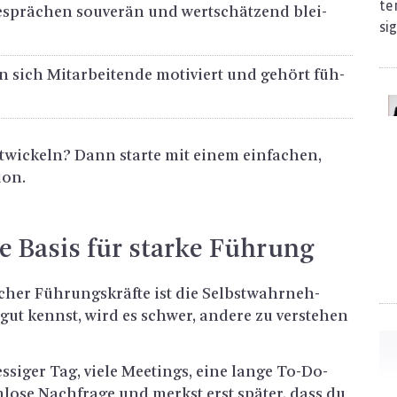
ten
sprä­chen sou­ve­rän und wert­schät­zend blei­
si
n sich Mit­ar­bei­ten­de mo­ti­viert und ge­hört füh­
t­wi­ckeln? Dann star­te mit einem ein­fa­chen,
i­on.
e Basis für star­ke Füh­rung
i­cher Füh­rungs­kräf­te ist die Selbst­wahr­neh­
t kennst, wird es schwer, an­de­re zu ver­ste­hen
tres­si­ger Tag, viele Mee­tings, eine lange To-Do-
m­lo­se Nach­fra­ge und merkst erst spä­ter, dass du