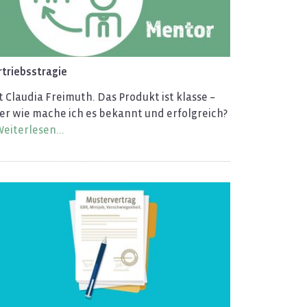
­triebss­tra­gie
 Clau­dia Frei­muth. Das Pro­dukt ist klas­se –
er wie mache ich es be­kannt und er­folg­reich?
ei­ter­le­sen...