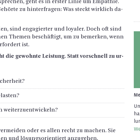
 spre­chen, geht es in ers­ter Linie um Em­pa­thie.
ör­te zu hin­ter­fra­gen: Was steckt wirk­lich da­
­len, sind en­ga­gier­ter und loya­ler. Doch oft sind
­nen The­men be­schäf­tigt, um zu be­mer­ken, wenn
for­dert ist.
cht die ge­wohn­te Leis­tung. Statt vor­schnell zu ur­
­cher­heit?
Me
­las­ten?
Un­
h wei­ter­zu­ent­wi­ckeln?
han
lu
Wei
u ver­mei­den oder es allen recht zu ma­chen. Sie
­nen und lö­sungs­ori­en­tiert an­zu­ge­hen.