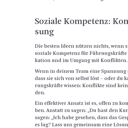
So­zia­le Kom­pe­tenz: Kom­
sung
Die bes­ten Ideen nüt­zen nichts, wenn sie
so­zia­le Kom­pe­tenz für Füh­rungs­kräf­te 
ka­ti­on und im Um­gang mit Kon­flik­ten.
Wenn in dei­nem Team eine Span­nung ent
dass sie sich von selbst löst – oder du k
rungs­kräf­te wis­sen: Kon­flik­te sind kein
den.
Ein ef­fek­ti­ver An­satz ist es, offen zu k
ben. An­statt zu sagen: „Du hast den Kun
sagen: „Ich habe ge­se­hen, dass das Ge­
es lag? Lass uns ge­mein­sam eine Lö­sun