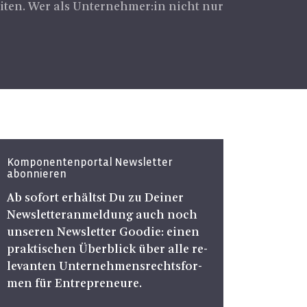
eiten. Wer als Unternehmer:in nicht nur
Komponentenportal Newsletter
abonnieren
Ab so­fort er­hältst Du zu Dei­ner
News­let­ter­an­mel­dung auch noch
un­se­ren News­let­ter Goo­die: einen
prak­ti­schen Über­blick über alle re­
le­van­ten Un­ter­neh­mens­rechts­for­
men für En­tre­pre­neu­re.