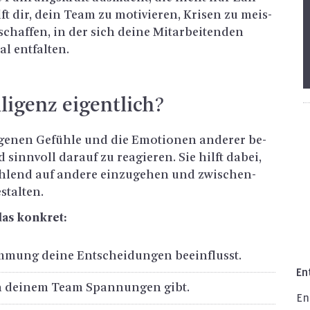
ft dir, dein Team zu mo­ti­vie­ren, Kri­sen zu meis­
chaf­fen, in der sich deine Mit­ar­bei­ten­den
al ent­fal­ten.
­li­genz ei­gent­lich?
 ei­ge­nen Ge­füh­le und die Emo­tio­nen an­de­rer be­
sinn­voll dar­auf zu re­agie­ren. Sie hilft dabei,
füh­lend auf an­de­re ein­zu­ge­hen und zwi­schen­
stal­ten.
das kon­kret:
im­mung deine Ent­schei­dun­gen be­ein­flusst.
En­
in dei­nem Team Span­nun­gen gibt.
En­