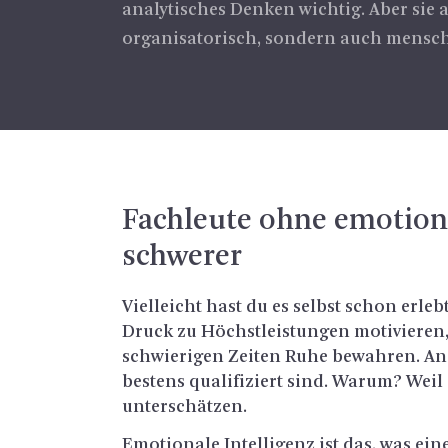
analytisches Denken wichtig. Aber sie 
organisatorisch, sondern auch menschli
Fach­leu­te ohne emo­tio­
schwe­rer
Viel­leicht hast du es selbst schon er­leb
Druck zu Höchst­leis­tun­gen mo­ti­vie­r
schwie­ri­gen Zei­ten Ruhe be­wah­ren. An­
bes­tens qua­li­fi­ziert sind. Warum? Weil
un­ter­schät­zen.
Emo­tio­na­le In­tel­li­genz ist das, was 