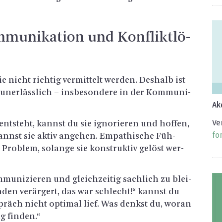
mu­ni­ka­ti­on und Kon­flikt­lö­
 nicht rich­tig ver­mit­telt wer­den. Des­halb ist
un­er­läss­lich – ins­be­son­de­re in der Kom­mu­ni­
Ak­
Ver
­steht, kannst du sie igno­rie­ren und hof­fen,
for
annst sie aktiv an­ge­hen. Em­pa­thi­sche Füh­
 Pro­blem, so­lan­ge sie kon­struk­tiv ge­löst wer­
om­mu­ni­zie­ren und gleich­zei­tig sach­lich zu blei­
­den ver­är­gert, das war schlecht!“ kannst du
spräch nicht op­ti­mal lief. Was denkst du, woran
g fin­den.“