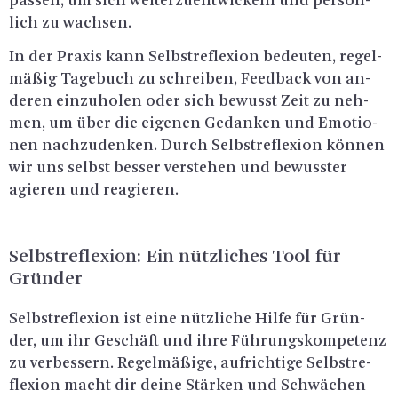
pas­sen, um sich wei­ter­zu­ent­wi­ckeln und per­sön­
lich zu wach­sen.
In der Pra­xis kann Selbst­re­fle­xi­on be­deu­ten, re­gel­
mä­ßig Ta­ge­buch zu schrei­ben, Feed­back von an­
de­ren ein­zu­ho­len oder sich be­wusst Zeit zu neh­
men, um über die ei­ge­nen Ge­dan­ken und Emo­tio­
nen nach­zu­den­ken. Durch Selbst­re­fle­xi­on kön­nen
wir uns selbst bes­ser ver­ste­hen und be­wuss­ter
agie­ren und re­agie­ren.
Selbst­re­fle­xi­on: Ein nütz­li­ches Tool für
Grün­der
Selbst­re­fle­xi­on ist eine nütz­li­che Hilfe für Grün­
der, um ihr Ge­schäft und ihre Füh­rungs­kom­pe­tenz
zu ver­bes­sern. Re­gel­mä­ßi­ge, auf­rich­ti­ge Selbst­re­
fle­xi­on macht dir deine Stär­ken und Schwä­chen