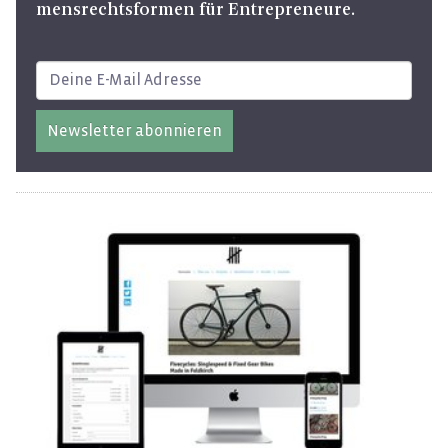
mens­rechts­for­men für En­tre­pre­neu­re.
Newsletter abonnieren