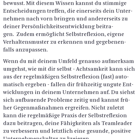
be­wusst. Mit die­sem Wis­sen kannst du stim­mi­ge
Ent­schei­dun­gen tref­fen, die ei­ner­seits dein Un­ter­
neh­men nach vorn brin­gen und an­de­rer­seits zu
dei­ner Per­sön­lich­keits­ent­wick­lung bei­tra­
gen. Zudem er­mög­licht Selbst­re­fle­xi­on, ei­ge­ne
Ver­hal­tens­mus­ter zu er­ken­nen und ge­ge­be­nen­
falls an­zu­pas­sen.
Wenn du mit dei­nem Um­feld ge­nau­so auf­merk­sam
um­gehst, wie mit dir selbst - Acht­sam­keit kann sich
aus der re­gel­mä­ßi­gen Selbst­re­fle­xi­on (fast) au­to­
ma­tisch er­ge­ben - fal­len dir früh­zei­tig un­gu­te Ent­
wick­lun­gen in dei­nem Un­ter­neh­men auf. Du siehst
sich auf­bau­en­de Pro­ble­me zei­tig und kannst frü­
her Ge­gen­maß­nah­men er­grei­fen. Nicht zu­letzt
kann die re­gel­mä­ßi­ge Pra­xis der Selbst­re­fle­xi­on
dazu bei­tra­gen, deine Fä­hig­kei­ten als Team­lea­der
zu ver­bes­sern und letzt­lich eine ge­sun­de, po­si­ti­ve