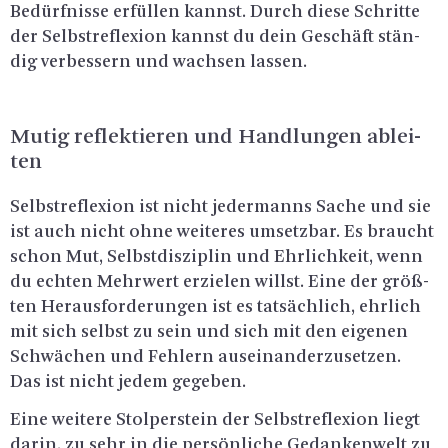
Be­dürf­nis­se er­fül­len kannst. Durch diese Schrit­te
der Selbst­re­fle­xi­on kannst du dein Ge­schäft stän­
dig ver­bes­sern und wach­sen las­sen.
Mutig re­flek­tie­ren und Hand­lun­gen ab­lei­
ten
Selbst­re­fle­xi­on ist nicht je­der­manns Sache und sie
ist auch nicht ohne wei­te­res um­setz­bar. Es braucht
schon Mut, Selbst­dis­zi­plin und Ehr­lich­keit, wenn
du ech­ten Mehr­wert er­zie­len willst. Eine der grö­ß­
ten Her­aus­for­de­run­gen ist es tat­säch­lich, ehr­lich
mit sich selbst zu sein und sich mit den ei­ge­nen
Schwä­chen und Feh­lern aus­ein­an­der­zu­set­zen.
Das ist nicht jedem ge­ge­ben.
Eine wei­te­re Stol­per­stein der Selbst­re­fle­xi­on liegt
darin, zu sehr in die per­sön­li­che Ge­dan­ken­welt zu