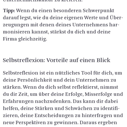
Un­ter­neh­mens­kul­tur zu kre­ieren.
Tipp:
Wenn du einen be­son­de­ren Schwer­punkt
dar­auf legst, wie du deine ei­ge­nen Werte und Über­
zeu­gun­gen mit denen dei­nes Un­ter­neh­mens har­
mo­ni­sie­ren kannst, stärkst du dich und deine
Firma gleich­zei­tig.
Selbst­re­fle­xi­on: Vor­tei­le auf einen Blick
Selbst­re­fle­xi­on ist ein nütz­li­ches Tool für dich, um
deine Per­sön­lich­keit und dein Un­ter­neh­men zu
stär­ken. Wenn du dich selbst re­flek­tierst, nimmst
du dir Zeit, um über deine Er­fol­ge, Miss­er­fol­ge und
Er­fah­run­gen nach­zu­den­ken. Das kann dir dabei
hel­fen, deine Stär­ken und Schwä­chen zu iden­ti­fi­
zie­ren, deine Ent­schei­dun­gen zu hin­ter­fra­gen und
neue Per­spek­ti­ven zu ge­win­nen. Dar­aus er­ge­ben