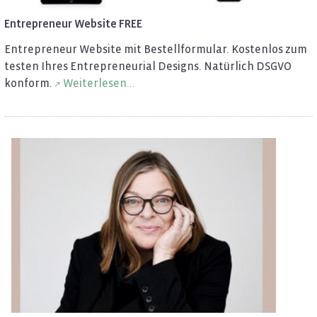
En­tre­pre­neur Web­site FREE
En­tre­pre­neur Web­site mit Be­stell­for­mu­lar. Kos­ten­los zum
tes­ten Ihres En­tre­pre­neu­ri­al De­signs. Na­tür­lich DSGVO
kon­form.
Wei­ter­le­sen...