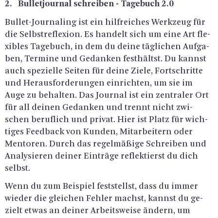
2. Bul­let­jour­nal schrei­ben - Ta­ge­buch 2.0
Bul­let-Jour­na­ling ist ein hilf­rei­ches Werk­zeug für
die Selbst­re­fle­xi­on. Es han­delt sich um eine Art fle­
xi­bles Ta­ge­buch, in dem du deine täg­li­chen Auf­ga­
ben, Ter­mi­ne und Ge­dan­ken fest­hältst. Du kannst
auch spe­zi­el­le Sei­ten für deine Ziele, Fort­schrit­te
und Her­aus­for­de­run­gen ein­rich­ten, um sie im
Auge zu be­hal­ten. Das Jour­nal ist ein zen­tra­ler Ort
für all dei­nen Ge­dan­ken und trennt nicht zwi­
schen be­ruf­lich und pri­vat. Hier ist Platz für wich­
ti­ges Feed­back von Kun­den, Mit­ar­bei­tern oder
Men­to­ren. Durch das re­gel­mä­ßi­ge Schrei­ben und
Ana­ly­sie­ren dei­ner Ein­trä­ge re­flek­tierst du dich
selbst.
Wenn du zum Bei­spiel fest­stellst, dass du immer
wie­der die glei­chen Feh­ler machst, kannst du ge­
zielt etwas an dei­ner Ar­beits­wei­se än­dern, um