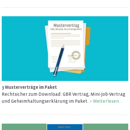
3 Mus­ter­ver­trä­ge im Paket
Recht­si­cher zum Down­load: GBR Ver­trag, Mi­ni-Job-Ver­trag
und Ge­heim­hal­tungs­er­klä­rung im Paket.
Wei­ter­le­sen...