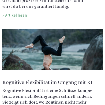
Ge­schäfts­pro­zes­se zen­tral steu­ern? Dann
wirst du bei uns ga­ran­tiert fün­dig.
Artikel lesen
Ko­gni­ti­ve Fle­xi­bi­li­tät im Um­gang mit KI
Ko­gni­ti­ve Fle­xi­bi­li­tät ist eine Schlüs­sel­kom­pe­
tenz, wenn sich Be­din­gun­gen schnell än­dern.
Sie zeigt sich dort, wo Rou­ti­nen nicht mehr