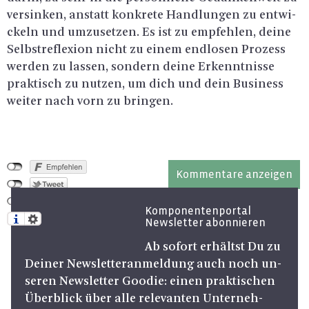
ver­sin­ken, an­statt kon­kre­te Hand­lun­gen zu ent­wi­
ckeln und um­zu­set­zen. Es ist zu emp­feh­len, deine
Selbst­re­fle­xi­on nicht zu einem end­lo­sen Pro­zess
wer­den zu las­sen, son­dern deine Er­kennt­nis­se
prak­tisch zu nut­zen, um dich und dein Busi­ness
wei­ter nach vorn zu brin­gen.
Kommentare anzeigen
Komponentenportal
Newsletter abonnieren
Ab so­fort er­hältst Du zu
Dei­ner News­let­ter­an­mel­dung auch noch un­
se­ren News­let­ter Goo­die: einen prak­ti­schen
Über­blick über alle re­le­van­ten Un­ter­neh­