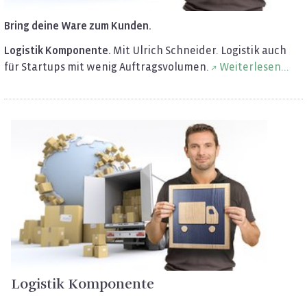
Bring deine Ware zum Kun­den.
Lo­gis­tik Kom­po­nen­te.
Mit Ul­rich Schnei­der. Lo­gis­tik auch
für Star­tups mit wenig Auf­trags­vo­lu­men.
Wei­ter­le­sen...
Lo­gis­tik Kom­po­nen­te