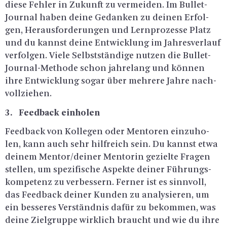
diese Feh­ler in Zu­kunft zu ver­mei­den. Im Bul­let-
Jour­nal haben deine Ge­dan­ken zu dei­nen Er­fol­
gen, Her­aus­for­de­run­gen und Lern­pro­zes­se Platz
und du kannst deine Ent­wick­lung im Jah­res­ver­lauf
ver­fol­gen. Viele Selbst­stän­di­ge nut­zen die Bul­let-
Jour­nal-Me­tho­de schon jah­re­lang und kön­nen
ihre Ent­wick­lung sogar über meh­re­re Jahre nach­
voll­zie­hen.
3. Feed­back ein­ho­len
Feed­back von Kol­le­gen oder Men­to­ren ein­zu­ho­
len, kann auch sehr hilf­reich sein. Du kannst etwa
dei­nem Men­tor/dei­ner Men­to­rin ge­ziel­te Fra­gen
stel­len, um spe­zi­fi­sche As­pek­te dei­ner Füh­rungs­
kom­pe­tenz zu ver­bes­sern. Fer­ner ist es sinn­voll,
das Feed­back dei­ner Kun­den zu ana­ly­sie­ren, um
ein bes­se­res Ver­ständ­nis dafür zu be­kom­men, was
deine Ziel­grup­pe wirk­lich braucht und wie du ihre