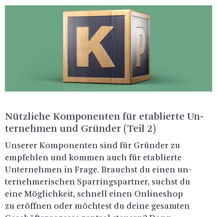
Nütz­li­che Kom­po­nen­ten für eta­blier­te Un­
ter­neh­men und Grün­der (Teil 2)
Un­se­rer Kom­po­nen­ten sind für Grün­der zu
emp­feh­len und kom­men auch für eta­blier­te
Un­ter­neh­men in Frage. Brauchst du einen un­
ter­neh­me­ri­schen Spar­rings­part­ner, suchst du
eine Mög­lich­keit, schnell einen On­line­shop
zu er­öff­nen oder möch­test du deine ge­sam­ten