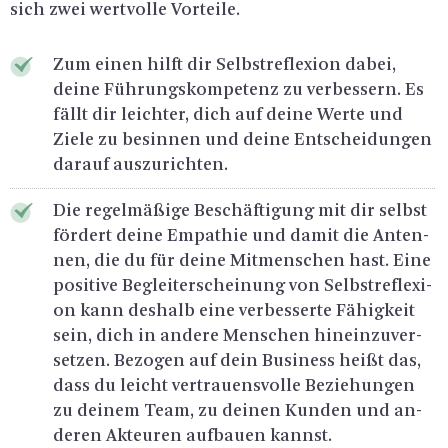
sich zwei wert­vol­le Vor­tei­le.
Zum einen hilft dir Selbst­re­fle­xi­on dabei,
deine Füh­rungs­kom­pe­tenz zu ver­bes­sern. Es
fällt dir leich­ter, dich auf deine Werte und
Ziele zu be­sin­nen und deine Ent­schei­dun­gen
dar­auf aus­zu­rich­ten.
Die re­gel­mä­ßi­ge Be­schäf­ti­gung mit dir selbst
för­dert deine Em­pa­thie und damit die An­ten­
nen, die du für deine Mit­men­schen hast. Eine
po­si­ti­ve Be­gleit­erschei­nung von Selbst­re­fle­xi­
on kann des­halb eine ver­bes­ser­te Fä­hig­keit
sein, dich in an­de­re Men­schen hin­ein­zu­ver­
set­zen. Be­zo­gen auf dein Busi­ness heißt das,
dass du leicht ver­trau­ens­vol­le Be­zie­hun­gen
zu dei­nem Team, zu dei­nen Kun­den und an­
de­ren Ak­teu­ren auf­bau­en kannst.