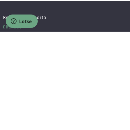
Komponentenportal
Lotse
über uns
Presse
Kontakt
Partner
Jobs / Bewerbung
Unsere Partner
Partnerprogramm
MEDMIN - Komponenten für Ärzte
Wissen
Newsletter
Fragen & Antworten
Community
Facebook