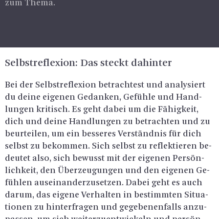
zum Thema.
Selbst­re­fle­xi­on: Das steckt da­hin­ter
Bei der Selbst­re­fle­xi­on be­trach­test und ana­ly­siert
du deine ei­ge­nen Ge­dan­ken, Ge­füh­le und Hand­
lun­gen kri­tisch. Es geht dabei um die Fä­hig­keit,
dich und deine Hand­lun­gen zu be­trach­ten und zu
be­ur­tei­len, um ein bes­se­res Ver­ständ­nis für dich
selbst zu be­kom­men. Sich selbst zu re­flek­tie­ren be­
deu­tet also, sich be­wusst mit der ei­ge­nen Per­sön­
lich­keit, den Über­zeu­gun­gen und den ei­ge­nen Ge­
füh­len aus­ein­an­der­zu­set­zen. Dabei geht es auch
darum, das ei­ge­ne Ver­hal­ten in be­stimm­ten Si­tua­
tio­nen zu hin­ter­fra­gen und ge­ge­be­nen­falls an­zu­