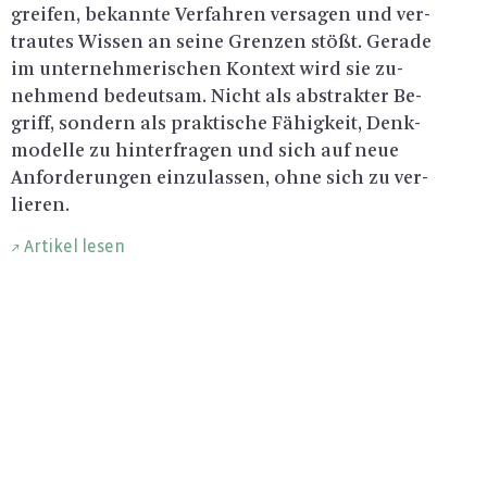
grei­fen, be­kann­te Ver­fah­ren ver­sa­gen und ver­
trau­tes Wis­sen an seine Gren­zen stößt. Ge­ra­de
im un­ter­neh­me­ri­schen Kon­text wird sie zu­
neh­mend be­deut­sam. Nicht als abs­trak­ter Be­
griff, son­dern als prak­ti­sche Fä­hig­keit, Denk­
mo­del­le zu hin­ter­fra­gen und sich auf neue
An­for­de­run­gen ein­zu­las­sen, ohne sich zu ver­
lie­ren.
Artikel lesen