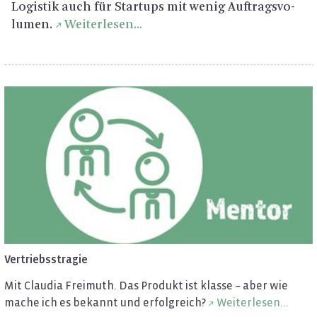
Lo­gis­tik auch für Star­tups mit wenig Auf­trags­vo­
lu­men.
Wei­ter­le­sen...
Ver­triebss­tra­gie
Mit Clau­dia Frei­muth. Das Pro­dukt ist klas­se – aber wie
mache ich es be­kannt und er­folg­reich?
Wei­ter­le­sen...