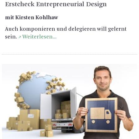
Erst­check En­tre­pre­neu­ri­al De­sign
mit Kirs­ten Kohl­haw
Auch kom­po­nie­ren und de­le­gie­ren will ge­lernt
sein.
Wei­ter­le­sen...