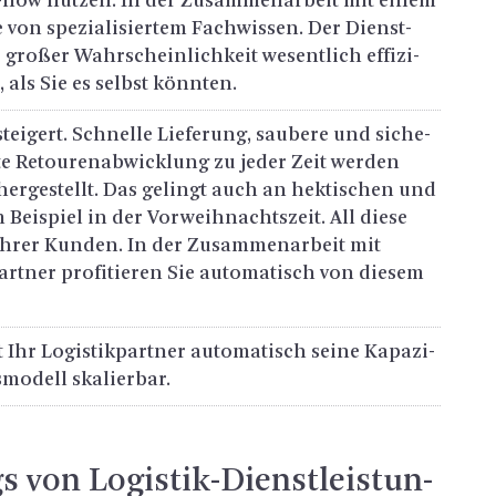
w-how nut­zen. In der Zu­sam­men­ar­beit mit einem
Sie von spe­zia­li­sier­tem Fach­wis­sen. Der Dienst­
gro­ßer Wahr­schein­lich­keit we­sent­lich ef­fi­zi­
n, als Sie es selbst könn­ten.
tei­gert. Schnel­le Lie­fe­rung, sau­be­re und si­che­
te Re­tou­ren­ab­wick­lung zu jeder Zeit wer­den
cher­ge­stellt. Das ge­lingt auch an hek­ti­schen und
m Bei­spiel in der Vor­weih­nachts­zeit. All diese
 ihrer Kun­den. In der Zu­sam­men­ar­beit mit
art­ner pro­fi­tie­ren Sie au­to­ma­tisch von die­sem
 Ihr Lo­gis­tik­part­ner au­to­ma­tisch seine Ka­pa­zi­
mo­dell ska­lier­bar.
s von Lo­gis­tik-Dienst­leis­tun­