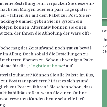
 eine Be­stel­lung rein, ver­pa­cken Sie diese ein­
m nächs­ten Mor­gen oder ein paar Tage spä­ter –
­nen – fah­ren Sie mit dem Paket zur Post. Sie er­
e Tracking-Num­mer geben Sie ins Sys­tem ein,
ol­gen kön­nen. Al­ter­na­tiv kön­nen sie einen
Lot
ut­zen, der Ihnen die Ab­ho­lung der Ware of­fe­
Un
po
 Woche mag der Zeit­auf­wand noch gut zu be­wäl­
pe
r im All­tag. Doch so­bald die Be­stel­lun­gen zu­
 meh­re­ren Ebe­nen zu. Schon ab we­ni­gen Pa­ke­
le­me für die „
lo­gis­tic at home
“ auf.
e­ri­al zu­hau­se? Kön­nen Sie alle Pa­ke­te im Bus,
ur Post trans­por­tie­ren? Lässt es sich grund­
äg­lich zur Post zu fah­ren? Sie sehen schon, dass
­ti­ka­bi­li­tät sto­ßen, wenn Sie einen On­line­
davon er­war­ten Kun­den heute schnel­le Lie­fe­
ung.