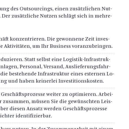
gung des Out­sour­cings, einen zu­sätz­li­chen Nut­
n. Der zu­sätz­li­che Nut­zen schlägt sich in meh­re­
ft kon­zen­trie­ren. Die ge­won­ne­ne Zeit in­ves­
he Ak­ti­vi­tä­ten, um Ihr Busi­ness vor­an­zu­brin­gen.
du­zie­ren. Statt selbst eine Lo­gis­tik-In­fra­struk­
­la­gen, Per­so­nal, Ver­sand, Aus­lie­fe­rungs­fahr­
die be­ste­hen­de In­fra­struk­tur eines ex­ter­nen Lo­
ng und haben kei­ner­lei In­ves­ti­ti­ons­kos­ten.
­schäfts­pro­zes­se wei­ter zu op­ti­mie­ren. Ar­bei­
er zu­sam­men, müs­sen Sie die ge­wünsch­ten Leis­
Über die­sen An­satz wer­den Ge­schäfts­pro­zes­se
h­ter iden­ti­fi­zier­bar.