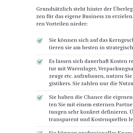
Grund­sätz­lich steht hin­ter der Über­le­
zen für das ei­ge­ne Busi­ness zu er­zie­le
ren Vor­tei­len nie­der:
Sie kön­nen sich auf das Kern­ge­schä
tie­ren sie am bes­ten in stra­te­gi­sc
Es las­sen sich dau­er­haft Kos­ten re­
tur mit Wa­ren­la­ger, Ver­pa­ckungs­an
zeu­ge etc. auf­zu­bau­en, nut­zen Sie 
gis­ti­kers. Sie zah­len nur die Nut­zu
Sie haben die Chan­ce die ei­ge­nen Ge
ten Sie mit einem ex­ter­nen Part­n
tun­gen sehr kon­kret de­fi­nie­ren. 
trans­pa­rent und Kos­ten­quel­len leic