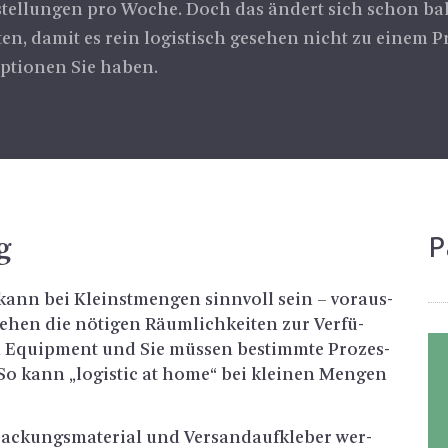
estellungen pro Woche. Doch das ändert sich schon bald
en, damit es rein logistisch gesehen nicht zu einem
ptionen Sie haben.
P
g
en kann bei Kleinst­men­gen sinn­voll sein – vor­aus­
­hen die nö­ti­gen Räum­lich­kei­ten zur Ver­fü­
n Equip­ment und Sie müs­sen be­stimm­te Pro­zes­
en. So kann „lo­gis­tic at home“ bei klei­nen Men­gen
a­ckungs­ma­te­ri­al und Ver­sand­auf­kle­ber wer­