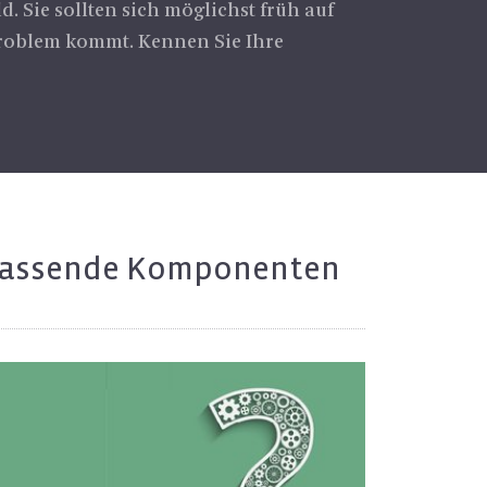
. Sie sollten sich möglichst früh auf
 Problem kommt. Kennen Sie Ihre
as­sen­de Kom­po­nen­ten