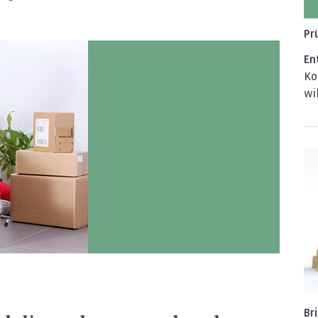
Pr
En­
Ko
wil
Br