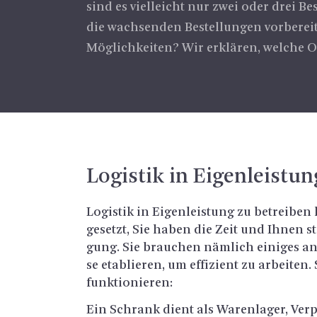
sind es vielleicht nur zwei oder drei B
die wachsenden Bestellungen vorbereit
Möglichkeiten? Wir erklären, welche O
Lo­gis­tik in Ei­gen­leis­tun
Lo­gis­tik in Ei­gen­leis­tung zu be­trei­b
ge­setzt, Sie haben die Zeit und Ihnen ste
gung. Sie brau­chen näm­lich ei­ni­ges a
se eta­blie­ren, um ef­fi­zi­ent zu ar­bei­t
funk­tio­nie­ren:
Ein Schrank dient als Wa­ren­la­ger, Ver­p