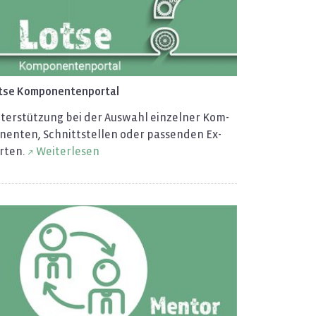
se Kom­po­nen­ten­por­tal
­ter­stüt­zung bei der Aus­wahl ein­zel­ner Kom­
­nen­ten, Schnitt­stel­len oder pas­sen­den Ex­
r­ten.
Wei­ter­le­sen