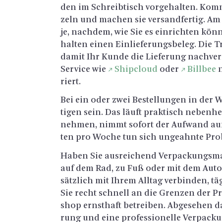
den im Schreib­tisch vor­ge­hal­ten. Kommt
zeln und ma­chen sie ver­sand­fer­tig. A
je, nach­dem, wie Sie es ein­rich­ten kön
hal­ten einen Ein­lie­fe­rungs­be­leg. Di
damit Ihr Kunde die Lie­fe­rung nach­ver­f
Ser­vice wie
Ship­cloud
oder
Bill­bee
n
riert.
Bei ein oder zwei Be­stel­lun­gen in der
ti­gen sein. Das läuft prak­tisch ne­ben­he
neh­men, nimmt so­fort der Auf­wand auf
ten pro Woche tun sich un­ge­ahn­te Pro­b
Haben Sie aus­rei­chend Ver­pa­ckungs­ma­t
auf dem Rad, zu Fuß oder mit dem Auto z
sätz­lich mit Ihrem All­tag ver­bin­den, t
Sie recht schnell an die Gren­zen der Prak
shop ernst­haft be­trei­ben. Ab­ge­se­hen 
rung und eine pro­fes­sio­nel­le Ver­pa­ck