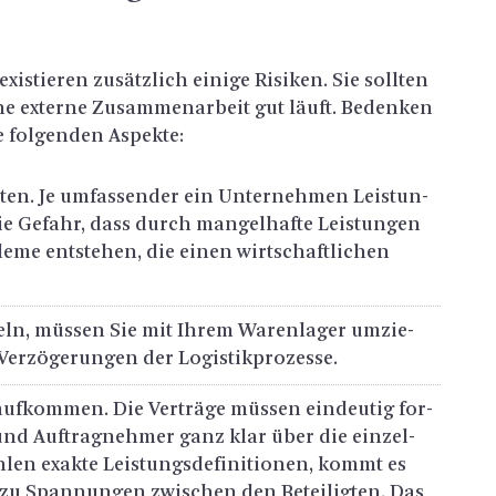
­tie­ren zu­sätz­lich ei­ni­ge Ri­si­ken. Sie soll­ten
ne ex­ter­ne Zu­sam­men­ar­beit gut läuft. Be­den­ken
 fol­gen­den As­pek­te:
­ten. Je um­fas­sen­der ein Un­ter­neh­men Leis­tun­
ie Ge­fahr, dass durch man­gel­haf­te Leis­tun­gen
le­me ent­ste­hen, die einen wirt­schaft­li­chen
eln, müs­sen Sie mit Ihrem Wa­ren­la­ger um­zie­
­zö­ge­run­gen der Lo­gis­tik­pro­zes­se.
auf­kom­men. Die Ver­trä­ge müs­sen ein­deu­tig for­
 und Auf­trag­neh­mer ganz klar über die ein­zel­
len ex­ak­te Leis­tungs­de­fi­ni­tio­nen, kommt es
zu Span­nun­gen zwi­schen den Be­tei­lig­ten. Das