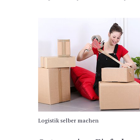
Lo­gis­tik sel­ber ma­chen