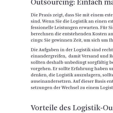
Out­sour­cing: Ein­fach ma
Die Pra­xis zeigt, dass Sie mit einem ex­ter
sind. Wenn Sie die Lo­gis­tik an einen ex­t
fes­sio­nel­le Leis­tun­gen er­war­ten. Für
be­rech­nen die ent­ste­hen­den Kos­ten a
cings: Sie ge­win­nen Zeit, um sich um 
Die Auf­ga­ben in der Lo­gis­tik sind recht 
ein­an­der­grei­fen, damit Ver­sand und Re
soll­ten des­halb un­be­dingt sorg­fäl­tig 
vor­ge­hen. Er soll­te Er­fah­rung haben 
den­ken, die Lo­gis­tik aus­zu­la­gern, soll
aus­ein­an­der­set­zen. Auf die­ser Basis e
set­zun­gen der Wech­sel zu einem Lo­gis­
Vor­tei­le des Lo­gis­tik-O