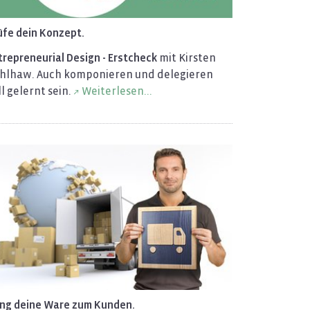
üfe dein Kon­zept.
tre­pre­neu­ri­al De­sign - Erst­check
mit Kirs­ten
hl­haw. Auch kom­po­nie­ren und de­le­gie­ren
l ge­lernt sein.
Wei­ter­le­sen...
ing deine Ware zum Kun­den.