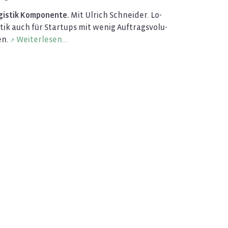
gis­tik Kom­po­nen­te.
Mit Ul­rich Schnei­der. Lo­
­tik auch für Star­tups mit wenig Auf­trags­vo­lu­
n.
Wei­ter­le­sen...