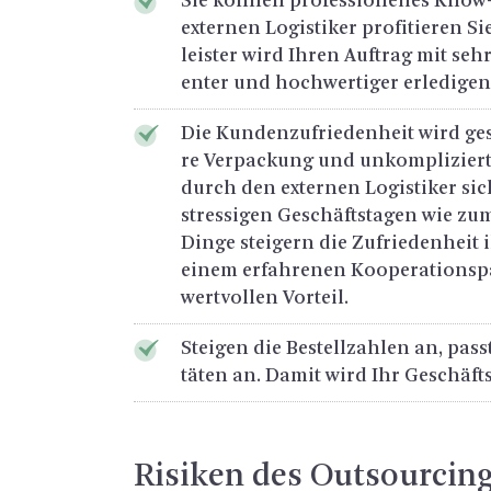
Sie kön­nen pro­fes­sio­nel­les Kno
ex­ter­nen Lo­gis­ti­ker pro­fi­tie­ren 
leis­ter wird Ihren Auf­trag mit sehr 
en­ter und hoch­wer­ti­ger er­le­di­ge
Die Kun­den­zu­frie­den­heit wird ge­s
re Ver­pa­ckung und un­kom­pli­zier­
durch den ex­ter­nen Lo­gis­ti­ker si­
stres­si­gen Ge­schäfts­ta­gen wie zu
Dinge stei­gern die Zu­frie­den­heit
einem er­fah­re­nen Ko­ope­ra­ti­ons­p
wert­vol­len Vor­teil.
Stei­gen die Be­stell­zah­len an, passt
tä­ten an. Damit wird Ihr Ge­schäfts­
Ri­si­ken des Out­sour­cing