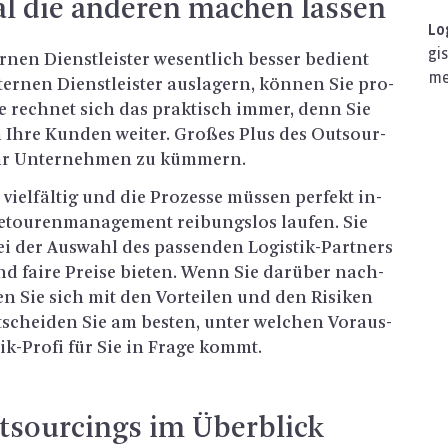
l die an­de­ren ma­chen las­sen
Lo­
gis
­nen Dienst­leis­ter we­sent­lich bes­ser be­dient
me
er­nen Dienst­leis­ter aus­la­gern, kön­nen Sie pro­
 Sie rech­net sich das prak­tisch immer, denn Sie
n Ihre Kun­den wei­ter. Gro­ßes Plus des Out­sour­
Ihr Un­ter­neh­men zu küm­mern.
viel­fäl­tig und die Pro­zes­se müs­sen per­fekt in­
­tou­ren­ma­nage­ment rei­bungs­los lau­fen. Sie
bei der Aus­wahl des pas­sen­den Lo­gis­tik-Part­ners
und faire Prei­se bie­ten. Wenn Sie dar­über nach­
­ten Sie sich mit den Vor­tei­len und den Ri­si­ken
nt­schei­den Sie am bes­ten, unter wel­chen Vor­aus­
tik-Pro­fi für Sie in Frage kommt.
ut­sour­cings im Über­blick