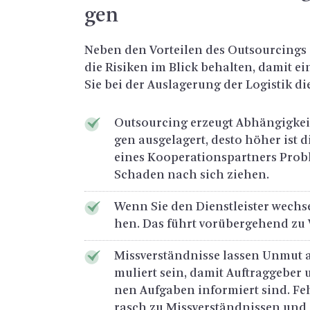
gen
Neben den Vor­tei­len des Out­sour­cings exis
die Ri­si­ken im Blick be­hal­ten, damit ei
Sie bei der Aus­la­ge­rung der Lo­gis­tik die
Out­sour­cing er­zeugt Ab­hän­gig­kei
gen aus­ge­la­gert, desto höher ist d
eines Ko­ope­ra­ti­ons­part­ners Pro­b
Scha­den nach sich zie­hen.
Wenn Sie den Dienst­leis­ter wech­s
hen. Das führt vor­über­ge­hend zu Ver
Miss­ver­ständ­nis­se las­sen Unmut 
mu­liert sein, damit Auf­trag­ge­ber
nen Auf­ga­ben in­for­miert sind. Feh­
rasch zu Miss­ver­ständ­nis­sen und 