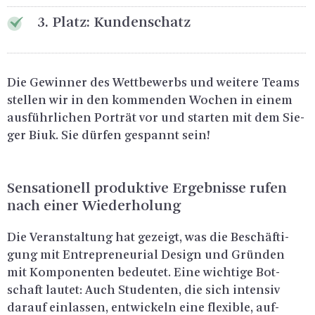
3. Platz: Kun­den­schatz
Die Ge­win­ner des Wett­be­werbs und wei­te­re Teams
stel­len wir in den kom­men­den Wo­chen in einem
aus­führ­li­chen Por­trät vor und star­ten mit dem Sie­
ger Biuk. Sie dür­fen ge­spannt sein!
Sen­sa­tio­nell pro­duk­ti­ve Er­geb­nis­se rufen
nach einer Wie­der­ho­lung
Die Ver­an­stal­tung hat ge­zeigt, was die Be­schäf­ti­
gung mit En­tre­pre­neu­ri­al De­sign und Grün­den
mit Kom­po­nen­ten be­deu­tet. Eine wich­ti­ge Bot­
schaft lau­tet: Auch Stu­den­ten, die sich in­ten­siv
dar­auf ein­las­sen, ent­wi­ckeln eine fle­xi­ble, auf­