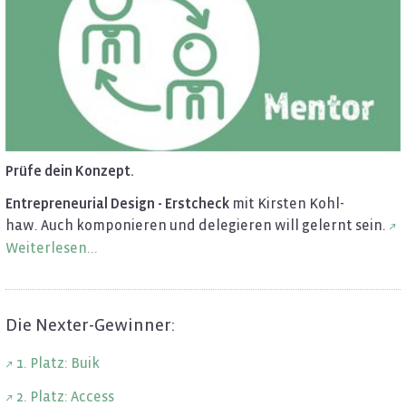
Prüfe dein Kon­zept.
En­tre­pre­neu­ri­al De­sign - Erst­check
mit Kirs­ten Kohl­
haw. Auch kom­po­nie­ren und de­le­gie­ren will ge­lernt sein.
Wei­ter­le­sen...
Die Nex­ter-Ge­win­ner:
1. Platz: Buik
2. Platz: Ac­cess