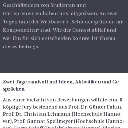
Geschäftsideen von Studenten und
Entrepreneuren haben uns mitgerissen. An zwei
Tagen fand der Wettbewerb „Schlauer gründen mit
Komponenten“ statt. Wie der Contest ablief und
wer ihn für sich entscheiden konnte, ist Thema
dieses Beitrags.
Zwei Tage rand­voll mit Ideen, Ak­ti­vi­tä­ten und Ge­
sprä­chen
Aus einer Viel­zahl von Be­wer­bun­gen wähl­te eine 8-
köp­fi­ge Jury be­ste­hend aus Prof. Dr. Gün­ter Fal­tin,
Prof. Dr. Chris­ti­an Leh­mann (Hoch­schu­le Han­no­
ver), Prof. Gun­nar Spell­mey­er (Hoch­schu­le Han­no­