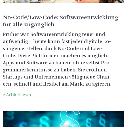
No-Code/Low-Code: Soft­ware­ent­wick­lung
für alle zu­gäng­lich
Frü­her war Soft­ware­ent­wick­lung teuer und
auf­wen­dig – heute kann fast jeder di­gi­ta­le Lö­
sun­gen er­stel­len, dank No-Code und Low-
Code. Diese Platt­for­men ma­chen es mög­lich,
Apps und Soft­ware zu bauen, ohne selbst Pro­
gram­mier­kennt­nis­se zu haben. Sie er­öff­nen
Star­tups und Un­ter­neh­men völ­lig neue Chan­
cen, schnell und fle­xi­bel am Markt zu agie­ren.
Artikel lesen