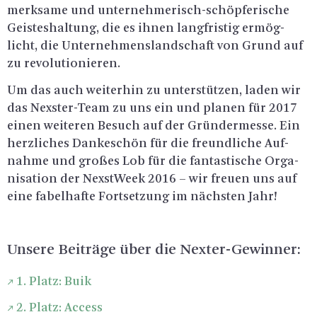
merk­sa­me und un­ter­neh­me­risch-schöp­fe­ri­sche
Geis­tes­hal­tung, die es ihnen lang­fris­tig er­mög­
licht, die Un­ter­neh­mens­land­schaft von Grund auf
zu re­vo­lu­tio­nie­ren.
Um das auch wei­ter­hin zu un­ter­stüt­zen, laden wir
das Nexs­ter-Team zu uns ein und pla­nen für 2017
einen wei­te­ren Be­such auf der Grün­der­mes­se. Ein
herz­li­ches Dan­ke­schön für die freund­li­che Auf­
nah­me und gro­ßes Lob für die fan­tas­ti­sche Or­ga­
ni­sa­ti­on der Nex­st­Week 2016 – wir freu­en uns auf
eine fa­bel­haf­te Fort­set­zung im nächs­ten Jahr!
Un­se­re Bei­trä­ge über die Nex­ter-Ge­win­ner:
1. Platz: Buik
2. Platz: Ac­cess