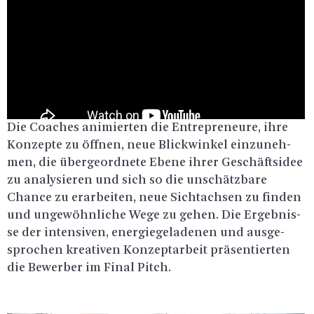
Die Coa­ches ani­mier­ten die En­tre­pre­neu­re, ihre
Kon­zep­te zu öff­nen, neue Blick­win­kel ein­zu­neh­
men, die über­ge­ord­ne­te Ebene ihrer Ge­schäfts­idee
zu ana­ly­sie­ren und sich so die un­schätz­ba­re
Chan­ce zu er­ar­bei­ten, neue Sicht­ach­sen zu fin­den
und un­ge­wöhn­li­che Wege zu gehen. Die Er­geb­nis­
se der in­ten­si­ven, en­er­gie­ge­la­de­nen und aus­ge­
spro­chen krea­ti­ven Kon­zeptar­beit prä­sen­tier­ten
die Be­wer­ber im Final Pitch.