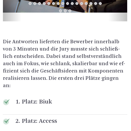
Die Ant­wor­ten lie­fer­ten die Be­wer­ber in­ner­halb
von 3 Mi­nu­ten und die Jury muss­te sich schlie­ß­
lich ent­schei­den. Dabei stand selbst­ver­ständ­lich
auch im Fokus, wie schlank, ska­lier­bar und wie ef­
fi­zi­ent sich die Ge­schäfts­ide­en mit Kom­po­nen­ten
rea­li­sie­ren las­sen. Die ers­ten drei Plät­ze gin­gen
an:
1. Platz: Biuk
2. Platz: Ac­cess