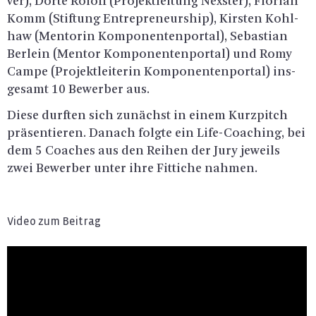
ver), Dörte Ro­loff (Pro­jekt­lei­tung Nexs­ter), Flo­ri­an
Komm (Stif­tung En­tre­pre­neurship), Kirs­ten Kohl­
haw (Men­to­rin Kom­po­nen­ten­por­tal), Se­bas­ti­an
Ber­lein (Men­tor Kom­po­nen­ten­por­tal) und Romy
Campe (Pro­jekt­lei­te­rin Kom­po­nen­ten­por­tal) ins­
ge­samt 10 Be­wer­ber aus.
Diese durf­ten sich zu­nächst in einem Kurz­pitch
prä­sen­tie­ren. Da­nach folg­te ein Life-Coa­ching, bei
dem 5 Coa­ches aus den Rei­hen der Jury je­weils
zwei Be­wer­ber unter ihre Fit­ti­che nah­men.
Video zum Beitrag