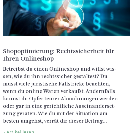
Sho­po­p­ti­mie­rung: Rechts­si­cher­heit für
Ihren On­line­shop
Be­treibst du einen On­line­shop und willst wis­
sen, wie du ihn rechts­si­cher ge­stal­test? Du
musst viele ju­ris­ti­sche Fall­stri­cke be­ach­ten,
wenn du on­line Waren ver­kaufst. An­dern­falls
kannst du Opfer teu­rer Ab­mah­nun­gen wer­den
oder gar in eine ge­richt­li­che Aus­ein­an­der­set­
zung ge­ra­ten. Wie du mit der Si­tua­ti­on am
bes­ten um­gehst, ver­rät dir die­ser Bei­trag…
Artikel lesen