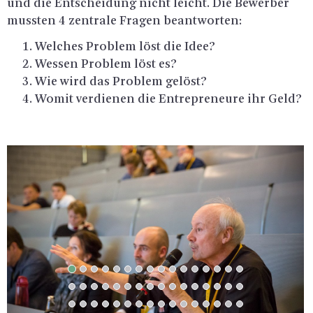
und die Ent­schei­dung nicht leicht. Die Be­wer­ber
muss­ten 4 zen­tra­le Fra­gen be­ant­wor­ten:
Wel­ches Pro­blem löst die Idee?
Wes­sen Pro­blem löst es?
Wie wird das Pro­blem ge­löst?
Womit ver­die­nen die En­tre­pre­neu­re ihr Geld?