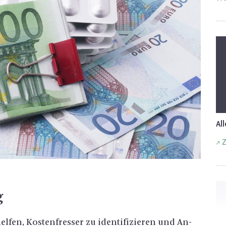
Al
Z
g
l­fen, Kos­ten­fres­ser zu iden­ti­fi­zie­ren und An­