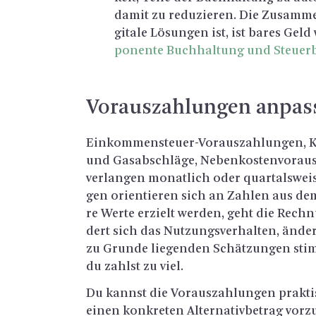
damit zu re­du­zie­ren. Die Zu­sam­me
gi­ta­le Lö­sun­gen ist, ist bares Gel
po­nen­te Buch­hal­tung und Steu­er­
Vor­aus­zah­lun­gen an­pas
Ein­kom­men­steu­er-Vor­aus­zah­lun­gen, K
und Gas­ab­schlä­ge, Ne­ben­kos­ten­vor­au
ver­lan­gen mo­nat­lich oder quar­tals­wei­
gen ori­en­tie­ren sich an Zah­len aus de
re Werte er­zielt wer­den, geht die Rech­
dert sich das Nut­zungs­ver­hal­ten, än­d
zu Grun­de lie­gen­den Schät­zun­gen sti
du zahlst zu viel.
Du kannst die Vor­aus­zah­lun­gen prak­tis
einen kon­kre­ten Al­ter­na­tiv­be­trag vor­zu