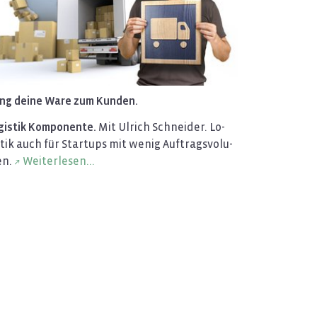
ing deine Ware zum Kun­den.
gis­tik Kom­po­nen­te.
Mit Ul­rich Schnei­der. Lo­
­tik auch für Star­tups mit wenig Auf­trags­vo­lu­
n.
Wei­ter­le­sen...