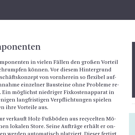
­po­nen­ten
m­po­nen­ten in vie­len Fäl­len den gro­ßen Vor­teil
schrump­fen kön­nen. Vor die­sem Hin­ter­grund
­schäfts­kon­zept von vorn­her­ein so fle­xi­bel auf­
­nah­me ein­zel­ner Bau­stei­ne ohne Pro­ble­me re­
 Ein mög­lichst nied­ri­ger Fix­kos­ten­ap­pa­rat in
ni­gen lang­fris­ti­gen Ver­pflich­tun­gen spie­len
en ihre Vor­tei­le aus.
ur ver­kauft Holz-Fuß­bö­den aus re­cy­cel­ten Mö­
nen lo­ka­len Store. Seine Auf­trä­ge er­hält er on­
en wer­den au­to­ma­tisch plat­ziert. Die­ser fer­tigt