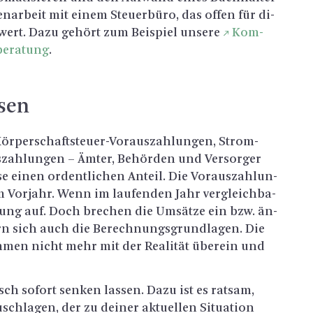
n­ar­beit mit einem Steu­er­bü­ro, das offen für di­
d wert. Dazu ge­hört zum Bei­spiel un­se­re
Kom­
be­ra­tung
.
­sen
ör­per­schaft­steu­er-Vor­aus­zah­lun­gen, Strom-
s­zah­lun­gen – Ämter, Be­hör­den und Ver­sor­ger
se einen or­dent­li­chen An­teil. Die Vor­aus­zah­lun­
m Vor­jahr. Wenn im lau­fen­den Jahr ver­gleich­ba­
nung auf. Doch bre­chen die Um­sät­ze ein bzw. än­
ern sich auch die Be­rech­nungs­grund­la­gen. Die
m­men nicht mehr mit der Rea­li­tät über­ein und
ch so­fort sen­ken las­sen. Dazu ist es rat­sam,
­schla­gen, der zu dei­ner ak­tu­el­len Si­tua­ti­on