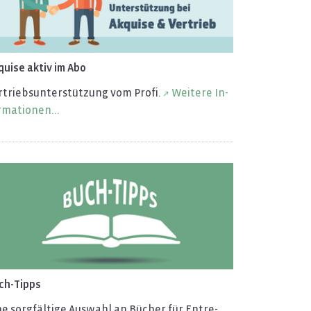
qui­se aktiv im Abo
­triebs­un­ter­stüt­zung vom Profi.
Wei­te­re In­
­ma­tio­nen...
ch-Tipps
e sorg­fäl­ti­ge Aus­wahl an Bü­cher für En­tre­