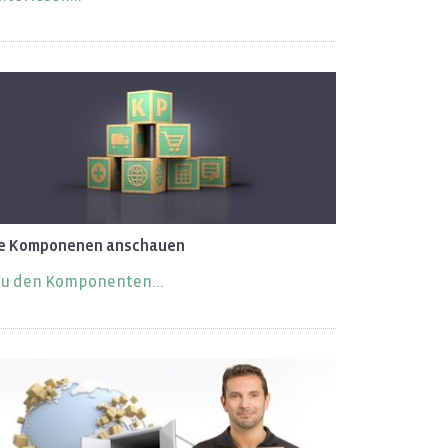
le Kom­po­ne­nen an­schau­en
u den Kom­po­nen­ten...