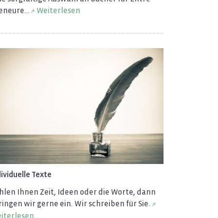
e­neu­re…
Wei­ter­le­sen
di­vi­du­el­le Texte
h­len Ihnen Zeit, Ideen oder die Worte, dann
rin­gen wir gerne ein. Wir schrei­ben für Sie.
­ter­le­sen...