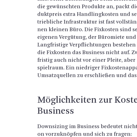
die ge­wünsch­ten Pro­duk­te an, packt 
dukt­preis extra Hand­ling­kos­ten und sen
trieb­li­che In­fra­struk­tur ist fast voll­stä
nen klei­nen Büro. Die Fix­kos­ten sind se
ei­ge­nen Ver­gü­tung, der Bü­ro­mie­te und
Lang­fris­ti­ge Ver­pflich­tun­gen be­ste­he
die Fix­kos­ten das Busi­ness nicht auf. Zw
fris­tig auch nicht vor einer Plei­te, ab
spiel­raum. Ein nied­ri­ger Fix­kos­ten­ap­pa­
Um­satz­quel­len zu er­schlie­ßen und das G
Mög­lich­kei­ten zur Kos­t
Busi­ness
Down­si­zing im Busi­ness be­deu­tet nichts 
on vor­zu­knöp­fen und sich zu fra­gen: