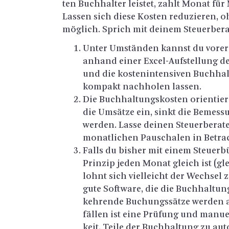
ten Buch­hal­ter leis­tet, zahlt Monat für
Las­sen sich diese Kos­ten re­du­zie­ren, o
mög­lich. Sprich mit dei­nem Steu­er­be­ra­
Unter Um­stän­den kannst du vor­erst
an­hand einer Ex­cel-Auf­stel­lung der
und die kos­ten­in­ten­si­ven Buch­ha
kom­pakt nach­ho­len las­sen.
Die Buch­hal­tungs­kos­ten ori­en­ti
die Um­sät­ze ein, sinkt die Be­mes­s
wer­den. Lasse dei­nen Steu­er­be­ra­t
mo­nat­li­chen Pau­scha­len in Be­t
Falls du bis­her mit einem Steu­er­b
Prin­zip jeden Monat gleich ist (glei
lohnt sich viel­leicht der Wech­sel zu
gute Soft­ware, die die Buch­hal­tung
keh­ren­de Bu­chungs­sät­ze wer­den au
fäl­len ist eine Prü­fung und ma­nu­el­
keit, Teile der Buch­hal­tung zu au­