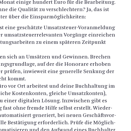
 Monat ei­ni­ge hun­dert Euro für die Be­ar­bei­tung.
hne die Qua­li­tät zu ver­schlech­tern? Ja, das ist
ter über die Ein­spar­mög­lich­kei­ten:
 eine ge­schätz­te Um­satz­steu­er-Vor­an­mel­dung
 um­satz­steu­er­re­le­van­ten Vor­gän­ge ein­rei­chen
l­tungs­ar­bei­ten zu einem spä­te­ren Zeit­punkt
e­ren sich an Um­sät­zen und Ge­win­nen. Bre­chen
ungs­grund­la­ge, auf der die Ho­no­ra­re er­ho­ben
er prü­fen, in­wie­weit eine ge­ne­rel­le Sen­kung der
racht kommt.
ü­ro vor Ort ar­bei­test und deine Buch­hal­tung im
­che Kos­ten­kon­ten, glei­che Um­satz­kon­ten),
 einer di­gi­ta­len Lö­sung. In­zwi­schen gibt es
 fast ohne frem­de Hilfe selbst er­stellt. Wie­der­
­to­ma­ti­siert ge­ne­riert, bei neuen Ge­schäfts­vor­
le Be­stä­ti­gung er­for­der­lich. Prüfe die Mög­lich­
to­ma­ti­sie­ren und den Auf­wand eines Buch­hal­ter