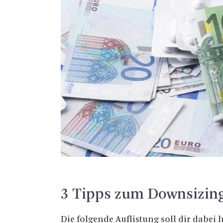
3 Tipps zum Down­si­zin
Die fol­gen­de Auf­lis­tung soll dir dabei he