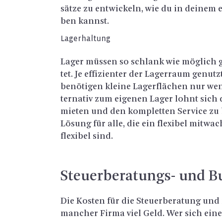
sät­ze zu ent­wi­ckeln, wie du in dei­nem e
ben kannst.
La­ger­hal­tung
Lager müs­sen so schlank wie mög­lich ge
tet. Je ef­fi­zi­en­ter der La­ger­raum ge­nu
be­nö­ti­gen klei­ne La­ger­flä­chen nur we­n
ter­na­tiv zum ei­ge­nen Lager lohnt sich 
mie­ten und den kom­plet­ten Ser­vice zu b
Lö­sung für alle, die ein fle­xi­bel mit­wa
fle­xi­bel sind.
Steu­er­be­ra­tungs- und B
Die Kos­ten für die Steu­er­be­ra­tung und
man­cher Firma viel Geld. Wer sich eine m