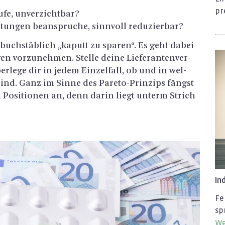
pr
­fe, un­ver­zicht­bar?
tun­gen be­an­spru­che, sinn­voll re­du­zier­bar?
buch­stäb­lich „ka­putt zu spa­ren“. Es geht dabei
n vor­zu­neh­men. Stel­le deine Lie­fe­ran­ten­ver­
­le­ge dir in jedem Ein­zel­fall, ob und in wel­
ind. Ganz im Sinne des Pare­to-Prin­zips fängst
en Po­si­tio­nen an, denn darin liegt un­term Strich
In­
Fe
sp
Wei