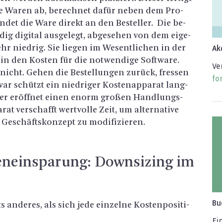
die Waren ab, be­rech­net dafür neben dem Pro­
­det die Ware di­rekt an den Be­stel­ler. Die be­
n­dig di­gi­tal aus­ge­legt, ab­ge­se­hen von dem ei­ge­
hr nied­rig. Sie lie­gen im We­sent­li­chen in der
Ak­
 in den Kos­ten für die not­wen­di­ge Soft­ware.
Ver
n nicht. Gehen die Be­stel­lun­gen zu­rück, fres­sen
for
ar schützt ein nied­ri­ger Kos­ten­ap­pa­rat lang­
er er er­öff­net einen enorm gro­ßen Hand­lungs­
rat ver­schafft wert­vol­le Zeit, um al­ter­na­ti­ve
e­schäfts­kon­zept zu mo­di­fi­zie­ren.
en­ein­spa­rung: Down­si­zing im
Bu
an­de­res, als sich jede ein­zel­ne Kos­ten­po­si­ti­
Ein