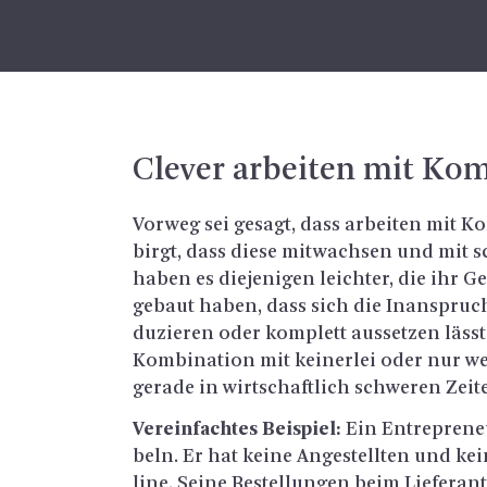
Cle­ver ar­bei­ten mit Kom
Vor­weg sei ge­sagt, dass ar­bei­ten mit Ko
birgt, dass diese mit­wach­sen und mit 
haben es die­je­ni­gen leich­ter, die ihr Ge
ge­baut haben, dass sich die In­an­spruch
du­zie­ren oder kom­plett aus­set­zen lässt.
Kom­bi­na­ti­on mit kei­ner­lei oder nur we­
ge­ra­de in wirt­schaft­lich schwe­ren Zei­t
Ver­ein­fach­tes Bei­spiel:
Ein En­tre­pre­ne
beln. Er hat keine An­ge­stell­ten und kei­
line. Seine Be­stel­lun­gen beim Lie­fe­ran­t