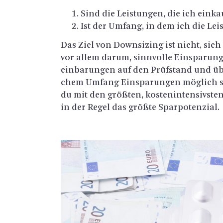
Sind die Leis­tun­gen, die ich ein­kau
Ist der Um­fang, in dem ich die Leis­
Das Ziel von Down­si­zing ist nicht, sich 
vor allem darum, sinn­vol­le Ein­spa­run­ge
ein­ba­run­gen auf den Prüf­stand und über
chem Um­fang Ein­spa­run­gen mög­lich s
du mit den grö­ß­ten, kos­ten­in­ten­sivs­t
in der Regel das grö­ß­te Spar­po­ten­zi­al.