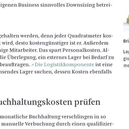
i­ge­nen Busi­ness sinn­vol­les Down­si­zing be­trei­
­hal­ten wer­den, denn jeder Qua­drat­me­ter kos­
Br
tzt wird, desto kos­ten­güns­ti­ger ist er. Au­ßer­dem
i­ge Mit­ar­bei­ter. Das spart Per­so­nal­kos­ten. Al­
Lo­
die Über­le­gung, ein ex­ter­nes Lager bei Be­darf zu
gis
e­auf­tra­gen.
Die Lo­gis­tik­kom­po­nen­te
ist eine
me
ch­sen­des Lager su­chen, des­sen Kos­ten eben­falls
uch­hal­tungs­kos­ten prü­fen
 mo­nat­li­che Buch­hal­tung ver­schlin­gen in so
a­nu­el­le Ver­bu­chung durch einen qua­li­fi­zier­