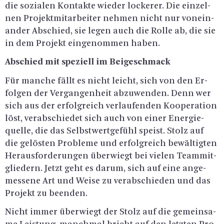
die so­zia­len Kon­tak­te wie­der lo­cke­rer. Die ein­zel­
nen Pro­jekt­mit­ar­bei­ter neh­men nicht nur von­ein­
an­der Ab­schied, sie legen auch die Rolle ab, die sie
in dem Pro­jekt ein­ge­nom­men haben.
Ab­schied mit spe­zi­ell im Bei­ge­schmack
Für man­che fällt es nicht leicht, sich von den Er­
fol­gen der Ver­gan­gen­heit ab­zu­wen­den. Denn wer
sich aus der er­folg­reich ver­lau­fen­den Ko­ope­ra­ti­on
löst, ver­ab­schie­det sich auch von einer En­er­gie­
quel­le, die das Selbst­wert­ge­fühl speist. Stolz auf
die ge­lös­ten Pro­ble­me und er­folg­reich be­wäl­tig­ten
Her­aus­for­de­run­gen über­wiegt bei vie­len Team­mit­
glie­dern. Jetzt geht es darum, sich auf eine an­ge­
mes­se­ne Art und Weise zu ver­ab­schie­den und das
Pro­jekt zu be­en­den.
Nicht immer über­wiegt der Stolz auf die ge­mein­sa­