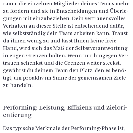
raum, die ein­zel­nen Mit­glie­der dei­nes Teams mehr
zu for­dern und sie in Ent­schei­dun­gen und Über­le­
gun­gen mit ein­zu­be­zie­hen. Dein ver­trau­ens­vol­les
Ver­hal­ten an die­ser Stel­le ist ent­schei­dend dafür,
wie selbst­stän­dig dein Team ar­bei­ten kann. Traust
du ihnen wenig zu und lässt Ihnen keine freie
Hand, wird sich das Maß der Selbst­ver­ant­wor­tung
in engen Gren­zen hal­ten. Wenn nur hin­ge­gen Ver­
trau­en schenkst und die Gren­zen wei­ter steckst,
ge­währst du dei­nem Team den Platz, den es be­nö­
tigt, um pro­ak­tiv im Sinne der ge­mein­sa­men Ziele
zu han­deln.
Per­for­ming: Leis­tung, Ef­fi­zi­enz und Ziel­ori­
en­tie­rung
Das ty­pi­sche Merk­ma­le der Per­for­ming-Pha­se ist,