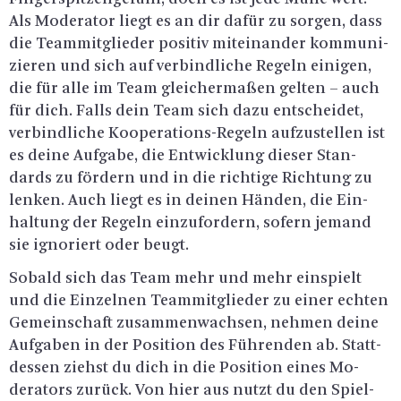
Als Mo­dera­tor liegt es an dir dafür zu sor­gen, dass
die Team­mit­glie­der po­si­tiv mit­ein­an­der kom­mu­ni­
zie­ren und sich auf ver­bind­li­che Re­geln ei­ni­gen,
die für alle im Team glei­cher­ma­ßen gel­ten – auch
für dich. Falls dein Team sich dazu ent­schei­det,
ver­bind­li­che Ko­ope­ra­ti­ons-Re­geln auf­zu­stel­len ist
es deine Auf­ga­be, die Ent­wick­lung die­ser Stan­
dards zu för­dern und in die rich­ti­ge Rich­tung zu
len­ken. Auch liegt es in dei­nen Hän­den, die Ein­
hal­tung der Re­geln ein­zu­for­dern, so­fern je­mand
sie igno­riert oder beugt.
So­bald sich das Team mehr und mehr ein­spielt
und die Ein­zel­nen Team­mit­glie­der zu einer ech­ten
Ge­mein­schaft zu­sam­men­wach­sen, neh­men deine
Auf­ga­ben in der Po­si­ti­on des Füh­ren­den ab. Statt­
des­sen ziehst du dich in die Po­si­ti­on eines Mo­
dera­tors zu­rück. Von hier aus nutzt du den Spiel­