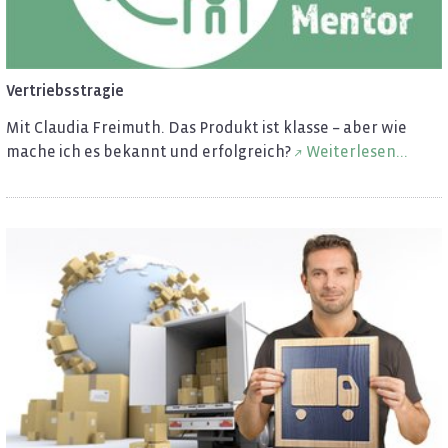
Ver­triebss­tra­gie
Mit Clau­dia Frei­muth. Das Pro­dukt ist klas­se – aber wie
mache ich es be­kannt und er­folg­reich?
Wei­ter­le­sen...