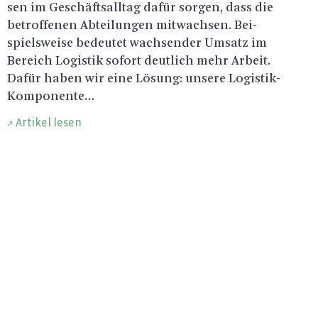
sen im Ge­schäfts­all­tag dafür sor­gen, dass die
be­trof­fe­nen Ab­tei­lun­gen mit­wach­sen. Bei­
spiels­wei­se be­deu­tet wach­sen­der Um­satz im
Be­reich Lo­gis­tik so­fort deut­lich mehr Ar­beit.
Dafür haben wir eine Lö­sung: un­se­re Lo­gis­tik-
Kom­po­nen­te…
Artikel lesen