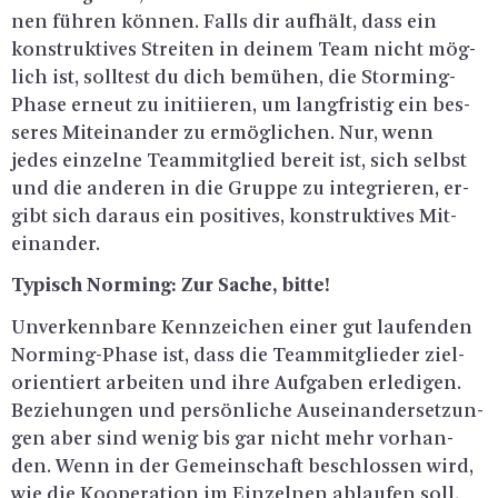
nen füh­ren kön­nen. Falls dir auf­hält, dass ein
kon­struk­ti­ves Strei­ten in dei­nem Team nicht mög­
lich ist, soll­test du dich be­mü­hen, die Stor­ming-
Pha­se er­neut zu in­iti­ie­ren, um lang­fris­tig ein bes­
se­res Mit­ein­an­der zu er­mög­li­chen. Nur, wenn
jedes ein­zel­ne Team­mit­glied be­reit ist, sich selbst
und die an­de­ren in die Grup­pe zu in­te­grie­ren, er­
gibt sich dar­aus ein po­si­ti­ves, kon­struk­ti­ves Mit­
ein­an­der.
Ty­pisch Nor­ming: Zur Sache, bitte!
Un­ver­kenn­ba­re Kenn­zei­chen einer gut lau­fen­den
Nor­ming-Pha­se ist, dass die Team­mit­glie­der ziel­
ori­en­tiert ar­bei­ten und ihre Auf­ga­ben er­le­di­gen.
Be­zie­hun­gen und per­sön­li­che Aus­ein­an­der­set­zun­
gen aber sind wenig bis gar nicht mehr vor­han­
den. Wenn in der Ge­mein­schaft be­schlos­sen wird,
wie die Ko­ope­ra­ti­on im Ein­zel­nen ab­lau­fen soll,