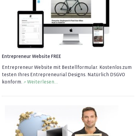
En­tre­pre­neur Web­site FREE
En­tre­pre­neur Web­site mit Be­stell­for­mu­lar. Kos­ten­los zum
tes­ten Ihres En­tre­pre­neu­ri­al De­signs. Na­tür­lich DSGVO
kon­form.
Wei­ter­le­sen...