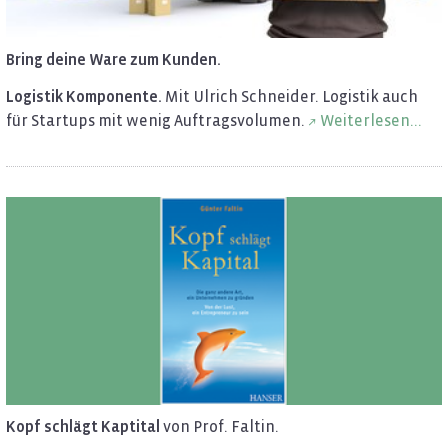
Bring deine Ware zum Kun­den.
Lo­gis­tik Kom­po­nen­te.
Mit Ul­rich Schnei­der. Lo­gis­tik auch
für Star­tups mit wenig Auf­trags­vo­lu­men.
Wei­ter­le­sen...
Kopf schlägt Kap­ti­tal
von Prof. Fal­tin.