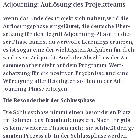
Ad­journing: Auf­lö­sung des Pro­jekt­teams
Wenn das Ende des Pro­jekt sich nä­hert, wird die
Auf­lö­sungs­pha­se ein­ge­läu­tet, die deut­sche Über­
set­zung für den Be­griff Ad­journing-Pha­se. in die­
ser Phase kannst du wert­vol­le Learnings eru­ie­ren,
es ist sogar eine der wich­tigs­ten Auf­ga­ben für dich
zu die­sem Zeit­punkt. Auch der Ab­schluss der Zu­
sam­men­ar­beit steht auf dem Pro­gramm. Wert­
schät­zung für die po­si­ti­ven Er­geb­nis­se und eine
Wür­di­gung aller Be­tei­lig­ten soll­ten in der Ad­
journing-Pha­se er­fol­gen.
Die Be­son­der­heit der Schluss­pha­se
Die Schluss­pha­se nimmt einen be­son­de­ren Platz
im Rah­men des Team­buil­dings ein. Nach ihr gibt
es keine wei­te­ren Pha­sen mehr, sie schlie­ßt den ge­
sam­ten Pro­zess ab. In der Schluss­pha­se wer­den