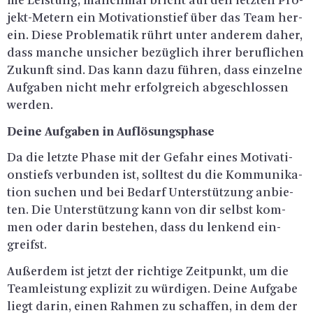
me Leis­tung, manch­mal bricht auf den letz­ten Pro­
jekt-Me­tern ein Mo­ti­va­ti­ons­tief über das Team her­
ein. Diese Pro­ble­ma­tik rührt unter an­de­rem daher,
dass man­che un­si­cher be­züg­lich ihrer be­ruf­li­chen
Zu­kunft sind. Das kann dazu füh­ren, dass ein­zel­ne
Auf­ga­ben nicht mehr er­folg­reich ab­ge­schlos­sen
wer­den.
Deine Auf­ga­ben in Auf­lö­sungs­pha­se
Da die letz­te Phase mit der Ge­fahr eines Mo­ti­va­ti­
ons­tiefs ver­bun­den ist, soll­test du die Kom­mu­ni­ka­
ti­on su­chen und bei Be­darf Un­ter­stüt­zung an­bie­
ten. Die Un­ter­stüt­zung kann von dir selbst kom­
men oder darin be­ste­hen, dass du len­kend ein­
greifst.
Au­ßer­dem ist jetzt der rich­ti­ge Zeit­punkt, um die
Team­leis­tung ex­pli­zit zu wür­di­gen. Deine Auf­ga­be
liegt darin, einen Rah­men zu schaf­fen, in dem der