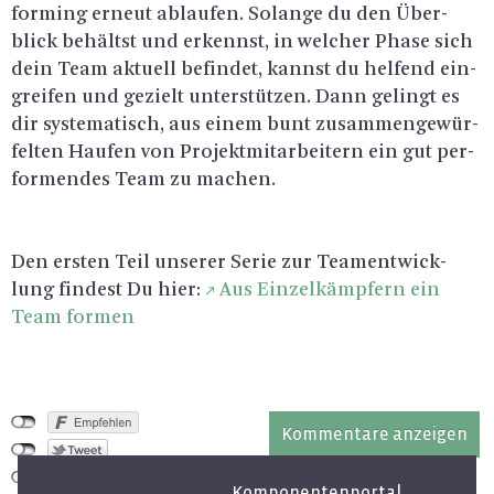
for­ming er­neut ab­lau­fen. So­lan­ge du den Über­
blick be­hältst und er­kennst, in wel­cher Phase sich
dein Team ak­tu­ell be­fin­det, kannst du hel­fend ein­
grei­fen und ge­zielt un­ter­stüt­zen. Dann ge­lingt es
dir sys­te­ma­tisch, aus einem bunt zu­sam­men­ge­wür­
fel­ten Hau­fen von Pro­jekt­mit­ar­bei­tern ein gut per­
for­men­des Team zu ma­chen.
Den ers­ten Teil un­se­rer Serie zur Teament­wick­
lung fin­dest Du hier:
Aus Ein­zel­kämp­fern ein
Team for­men
Kommentare anzeigen
Komponentenportal