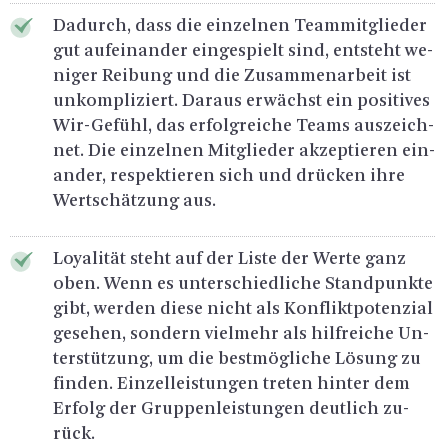
Da­durch, dass die ein­zel­nen Team­mit­glie­der
gut auf­ein­an­der ein­ge­spielt sind, ent­steht we­
ni­ger Rei­bung und die Zu­sam­men­ar­beit ist
un­kom­pli­ziert. Dar­aus er­wächst ein po­si­ti­ves
Wir-Ge­fühl, das er­folg­rei­che Teams aus­zeich­
net. Die ein­zel­nen Mit­glie­der ak­zep­tie­ren ein­
an­der, re­spek­tie­ren sich und drü­cken ihre
Wert­schät­zung aus.
Loya­li­tät steht auf der Liste der Werte ganz
oben. Wenn es un­ter­schied­li­che Stand­punk­te
gibt, wer­den diese nicht als Kon­flikt­po­ten­zi­al
ge­se­hen, son­dern viel­mehr als hilf­rei­che Un­
ter­stüt­zung, um die best­mög­li­che Lö­sung zu
fin­den. Ein­zel­leis­tun­gen tre­ten hin­ter dem
Er­folg der Grup­pen­leis­tun­gen deut­lich zu­
rück.