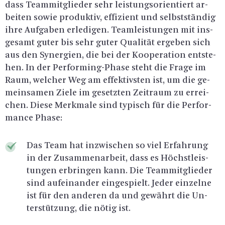
dass Team­mit­glie­der sehr leis­tungs­ori­en­tiert ar­
bei­ten sowie pro­duk­tiv, ef­fi­zi­ent und selbst­stän­dig
ihre Auf­ga­ben er­le­di­gen. Team­leis­tun­gen mit ins­
ge­samt guter bis sehr guter Qua­li­tät er­ge­ben sich
aus den Syn­er­gi­en, die bei der Ko­ope­ra­ti­on ent­ste­
hen. In der Per­for­ming-Pha­se steht die Frage im
Raum, wel­cher Weg am ef­fek­tivs­ten ist, um die ge­
mein­sa­men Ziele im ge­setz­ten Zeit­raum zu er­rei­
chen. Diese Merk­ma­le sind ty­pisch für die Per­for­
mance Phase:
Das Team hat in­zwi­schen so viel Er­fah­rung
in der Zu­sam­men­ar­beit, dass es Höchst­leis­
tun­gen er­brin­gen kann. Die Team­mit­glie­der
sind auf­ein­an­der ein­ge­spielt. Jeder ein­zel­ne
ist für den an­de­ren da und ge­währt die Un­
ter­stüt­zung, die nötig ist.