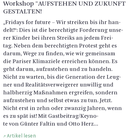
Work­shop "AUF­STE­HEN UND ZU­KUNFT
GE­STAL­TEN!
„Fri­days for fu­ture – Wir strei­ken bis ihr han­
delt!“: Dies ist die be­rech­tig­te For­de­rung un­se­
rer Kin­der bei ihren Streiks an jedem Frei­
tag. Neben dem be­rech­tig­ten Pro­test geht es
darum, Wege zu fin­den, wie wir ge­mein­sam
die Pa­ri­ser Kli­ma­zie­le er­rei­chen kön­nen. Es
geht darum, auf­zu­ste­hen und zu han­deln.
Nicht zu war­ten, bis die Ge­ne­ra­ti­on der Leug­
ner und Rea­li­täts­ver­wei­ge­rer un­wil­lig und
halb­her­zig Maß­nah­men er­grei­fen, son­dern
auf­zu­ste­hen und selbst etwas zu tun. Jetzt.
Nicht erst in zehn oder zwan­zig Jah­ren, wenn
es zu spät ist! Mit Gast­bei­trag/Keyno­
te von Gün­ter Fal­tin und Otto Herz…
Artikel lesen