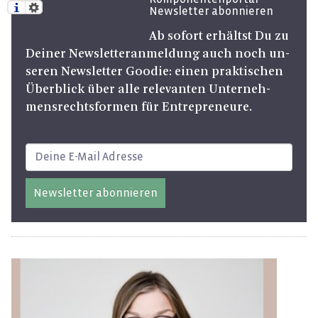
Newsletter abonnieren
Ab so­fort er­hältst Du zu
Dei­ner News­let­ter­an­mel­dung auch noch un­
se­ren News­let­ter Goo­die: einen prak­ti­schen
Über­blick über alle re­le­van­ten Un­ter­neh­
mens­rechts­for­men für En­tre­pre­neu­re.
Newsletter abonnieren