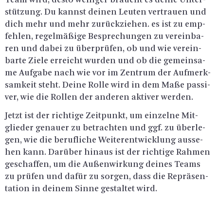
Team wird, desto we­ni­ger braucht es deine Un­ter­
stüt­zung. Du kannst dei­nen Leu­ten ver­trau­en und
dich mehr und mehr zu­rück­zie­hen. es ist zu emp­
feh­len, re­gel­mä­ßi­ge Be­spre­chun­gen zu ver­ein­ba­
ren und dabei zu über­prü­fen, ob und wie ver­ein­
bar­te Ziele er­reicht wur­den und ob die ge­mein­sa­
me Auf­ga­be nach wie vor im Zen­trum der Auf­merk­
sam­keit steht. Deine Rolle wird in dem Maße pas­si­
ver, wie die Rol­len der an­de­ren ak­ti­ver wer­den.
Jetzt ist der rich­ti­ge Zeit­punkt, um ein­zel­ne Mit­
glie­der ge­nau­er zu be­trach­ten und ggf. zu über­le­
gen, wie die be­ruf­li­che Wei­ter­ent­wick­lung aus­se­
hen kann. Dar­über hin­aus ist der rich­ti­ge Rah­men
ge­schaf­fen, um die Au­ßen­wir­kung dei­nes Teams
zu prü­fen und dafür zu sor­gen, dass die Re­prä­sen­
ta­ti­on in dei­nem Sinne ge­stal­tet wird.