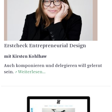
Erst­check En­tre­pre­neu­ri­al De­sign
mit Kirs­ten Kohl­haw
Auch kom­po­nie­ren und de­le­gie­ren will ge­lernt
sein.
Wei­ter­le­sen...