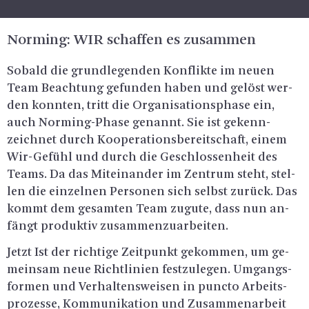
Nor­ming: WIR schaf­fen es zu­sam­men
So­bald die grund­le­gen­den Kon­flik­te im neuen
Team Be­ach­tung ge­fun­den haben und ge­löst wer­
den konn­ten, tritt die Or­ga­ni­sa­ti­ons­pha­se ein,
auch Nor­ming-Pha­se ge­nannt. Sie ist ge­kenn­
zeich­net durch Ko­ope­ra­ti­ons­be­reit­schaft, einem
Wir-Ge­fühl und durch die Ge­schlos­sen­heit des
Teams. Da das Mit­ein­an­der im Zen­trum steht, stel­
len die ein­zel­nen Per­so­nen sich selbst zu­rück. Das
kommt dem ge­sam­ten Team zu­gu­te, dass nun an­
fängt pro­duk­tiv zu­sam­men­zu­ar­bei­ten.
Jetzt Ist der rich­ti­ge Zeit­punkt ge­kom­men, um ge­
mein­sam neue Richt­li­ni­en fest­zu­le­gen. Um­gangs­
for­men und Ver­hal­tens­wei­sen in punc­to Ar­beits­
pro­zes­se, Kom­mu­ni­ka­ti­on und Zu­sam­men­ar­beit