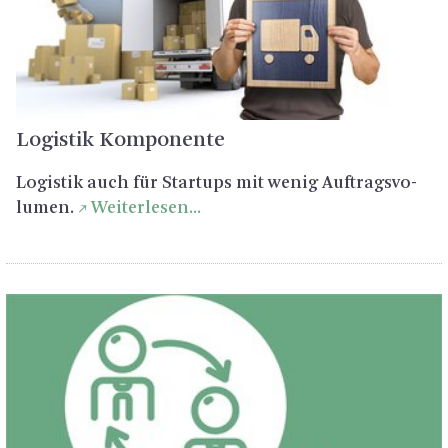
Lo­gis­tik Kom­po­nen­te
Lo­gis­tik auch für Star­tups mit wenig Auf­trags­vo­
lu­men.
Wei­ter­le­sen...