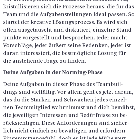
kris­tal­li­sie­ren sich die Pro­zes­se her­aus, die für das
Team und die Auf­ga­ben­stel­lun­gen ideal pas­sen. So
star­tet der krea­ti­ve Lö­sungs­pro­zess. Es wird sich
offen aus­ge­tauscht und dis­ku­tiert, ein­zel­ne Stand­
punk­te vor­ge­stellt und be­spro­chen. Jeder macht
Vor­schlä­ge, jeder äu­ßert seine Be­den­ken, jeder ist
daran in­ter­es­siert, die best­mög­li­che Lö­sung für
die an­ste­hen­de Frage zu fin­den.
Deine Auf­ga­ben in der Nor­ming-Pha­se
Deine Auf­ga­ben in die­ser Phase des Team­buil­
dings sind viel­fäl­tig. Vor allem geht es jetzt darum,
das du die Stär­ken und Schwä­chen jedes ein­zel­
nen Team­mit­glied wahr­nimmst und dich be­mühst,
die je­wei­li­gen In­ter­es­sen und Be­dürf­nis­se zu be­
rück­sich­ti­gen. Diese An­for­de­run­gen sind si­cher­
lich nicht ein­fach zu be­wäl­ti­gen und er­for­dern
Fin­ger­spit­zen­ge­fühl, doch es ist jede Mühe wert.