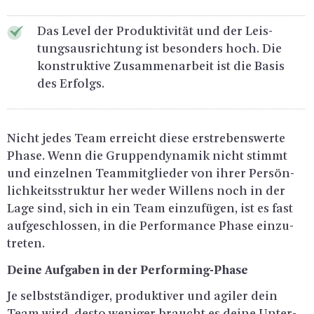
Das Level der Pro­duk­ti­vi­tät und der Leis­
tungs­aus­rich­tung ist be­son­ders hoch. Die
kon­struk­ti­ve Zu­sam­men­ar­beit ist die Basis
des Er­folgs.
Nicht jedes Team er­reicht diese er­stre­bens­wer­te
Phase. Wenn die Grup­pen­dy­na­mik nicht stimmt
und ein­zel­nen Team­mit­glie­der von ihrer Per­sön­
lich­keits­struk­tur her weder Wil­lens noch in der
Lage sind, sich in ein Team ein­zu­fü­gen, ist es fast
auf­ge­schlos­sen, in die Per­for­mance Phase ein­zu­
tre­ten.
Deine Auf­ga­ben in der Per­for­ming-Pha­se
Je selbst­stän­di­ger, pro­duk­ti­ver und agi­ler dein