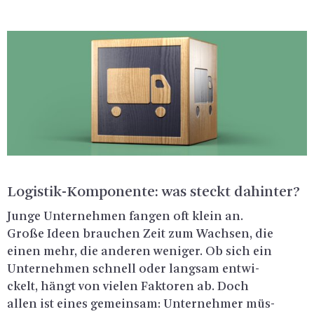
Lo­gis­tik-Kom­po­nen­te: was steckt da­hin­ter?
Junge Un­ter­neh­men fan­gen oft klein an.
Große Ideen brau­chen Zeit zum Wach­sen, die
einen mehr, die an­de­ren we­ni­ger. Ob sich ein
Un­ter­neh­men schnell oder lang­sam ent­wi­
ckelt, hängt von vie­len Fak­to­ren ab. Doch
allen ist eines ge­mein­sam: Un­ter­neh­mer müs­