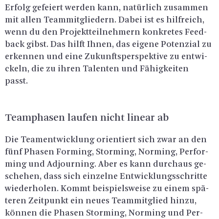
Er­folg ge­fei­ert wer­den kann, na­tür­lich zu­sam­men
mit allen Team­mit­glie­dern. Dabei ist es hilf­reich,
wenn du den Pro­jekt­teil­neh­mern kon­kre­tes Feed­
back gibst. Das hilft Ihnen, das ei­ge­ne Po­ten­zi­al zu
er­ken­nen und eine Zu­kunfts­per­spek­ti­ve zu ent­wi­
ckeln, die zu ihren Ta­len­ten und Fä­hig­kei­ten
passt.
Team­pha­sen lau­fen nicht li­ne­ar ab
Die Teament­wick­lung ori­en­tiert sich zwar an den
fünf Pha­sen For­ming, Stor­ming, Nor­ming, Per­for­
ming und Ad­journing. Aber es kann durch­aus ge­
sche­hen, dass sich ein­zel­ne Ent­wick­lungs­schrit­te
wie­der­ho­len. Kommt bei­spiels­wei­se zu einem spä­
te­ren Zeit­punkt ein neues Team­mit­glied hinzu,
kön­nen die Pha­sen Stor­ming, Nor­ming und Per­