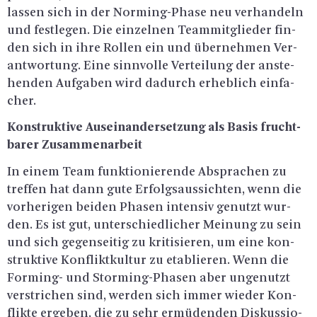
las­sen sich in der Nor­ming-Pha­se neu ver­han­deln
und fest­le­gen. Die ein­zel­nen Team­mit­glie­der fin­
den sich in ihre Rol­len ein und über­neh­men Ver­
ant­wor­tung. Eine sinn­vol­le Ver­tei­lung der an­ste­
hen­den Auf­ga­ben wird da­durch er­heb­lich ein­fa­
cher.
Kon­struk­ti­ve Aus­ein­an­der­set­zung als Basis frucht­
ba­rer Zu­sam­men­ar­beit
In einem Team funk­tio­nie­ren­de Ab­spra­chen zu
tref­fen hat dann gute Er­folgs­aus­sich­ten, wenn die
vor­he­ri­gen bei­den Pha­sen in­ten­siv ge­nutzt wur­
den. Es ist gut, un­ter­schied­li­cher Mei­nung zu sein
und sich ge­gen­sei­tig zu kri­ti­sie­ren, um eine kon­
struk­ti­ve Kon­flikt­kul­tur zu eta­blie­ren. Wenn die
For­ming- und Stor­ming-Pha­sen aber un­ge­nutzt
ver­stri­chen sind, wer­den sich immer wie­der Kon­
flik­te er­ge­ben, die zu sehr er­mü­den­den Dis­kus­sio­