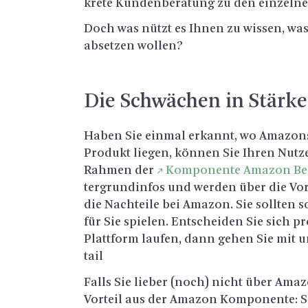
kre­te Kun­den­be­ra­tung zu den ein­zel­ne
Doch was nützt es Ihnen zu wis­sen, was
ab­set­zen wol­len?
Die Schwä­chen in Stär­
Haben Sie ein­mal er­kannt, wo Ama­zons 
Pro­dukt lie­gen, kön­nen Sie Ihren Nut­ze
Rah­men der
Kom­po­nen­te Ama­zon Be­
ter­grund­in­fos und wer­den über die Vor-
die Nach­tei­le bei Ama­zon. Sie soll­ten s
für Sie spie­len. Ent­schei­den Sie sich 
Platt­form lau­fen, dann gehen Sie mit un­
tail
Falls Sie lie­ber (noch) nicht über Ama­z
Vor­teil aus der Ama­zon Kom­po­nen­te: S