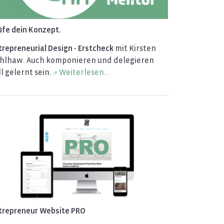
üfe dein Kon­zept.
tre­pre­neu­ri­al De­sign - Erst­check
mit Kirs­ten
hl­haw. Auch kom­po­nie­ren und de­le­gie­ren
l ge­lernt sein.
Wei­ter­le­sen...
­tre­pre­neur Web­site PRO