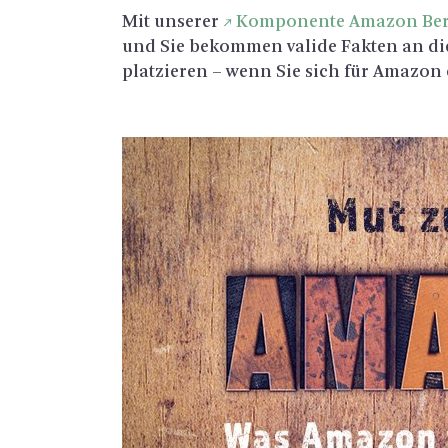
Mit un­se­rer
Kom­po­nen­te Ama­zon Be­
und Sie be­kom­men va­li­de Fak­ten an 
plat­zie­ren – wenn Sie sich für Ama­zon 