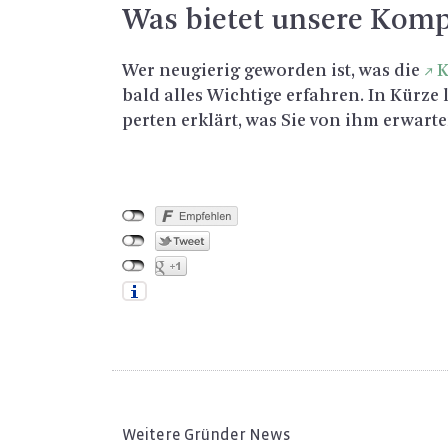
Was bie­tet un­se­re Kom­
Wer neu­gie­rig ge­wor­den ist, was die
K
bald alles Wich­ti­ge er­fah­ren. In Kürze
per­ten er­klärt, was Sie von ihm er­war­t
Weitere Gründer News