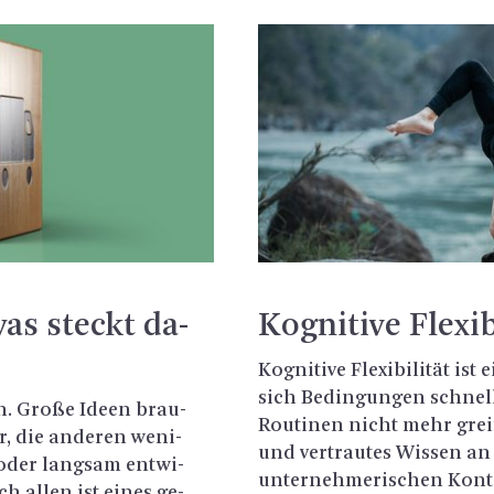
was steckt da­
Ko­gni­ti­ve Fle­x
Ko­gni­ti­ve Fle­xi­bi­li­tät 
sich Be­din­gun­gen schnell
an. Große Ideen brau­
Rou­ti­nen nicht mehr grei­f
 die an­de­ren we­ni­
und ver­trau­tes Wis­sen an
oder lang­sam ent­wi­
un­ter­neh­me­ri­schen Kon­
ch allen ist eines ge­