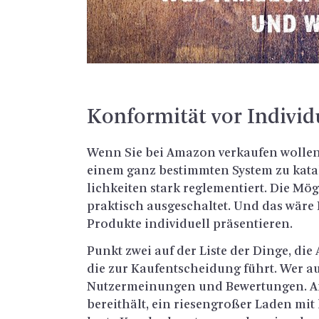
Kon­for­mi­tät vor In­di­vi­du
Wenn Sie bei Ama­zon ver­kau­fen wol­le
einem ganz be­stimm­ten Sys­tem zu ka­ta­lo
lich­kei­ten stark re­gle­men­tiert. Die Mög­
prak­tisch aus­ge­schal­tet. Und das wär
Pro­duk­te in­di­vi­du­ell prä­sen­tie­ren.
Punkt zwei auf der Liste der Dinge, die A
die zur Kauf­ent­schei­dung führt. Wer a
Nut­zer­mei­nun­gen und Be­wer­tun­gen. A
be­reit­hält, ein rie­sen­gro­ßer Laden mit 