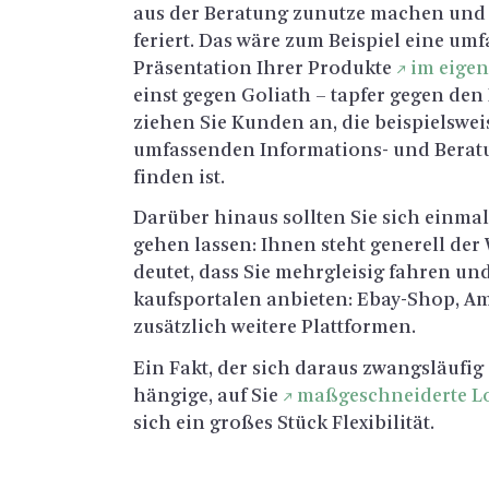
aus der Be­ra­tung zu­nut­ze ma­chen un
fe­riert. Das wäre zum Bei­spiel eine um­fas
Prä­sen­ta­ti­on Ihrer Pro­duk­te
im ei­ge
einst gegen Go­li­ath – tap­fer gegen den M
zie­hen Sie Kun­den an, die bei­spiels­wei­s
um­fas­sen­den In­for­ma­ti­ons- und Be­ra­
fin­den ist.
Dar­über hin­aus soll­ten Sie sich ein­ma
gehen las­sen: Ihnen steht ge­ne­rell de
deu­tet, dass Sie mehr­glei­sig fah­ren und
kaufspor­ta­len an­bie­ten: Ebay-Shop, 
zu­sätz­lich wei­te­re Platt­for­men.
Ein Fakt, der sich dar­aus zwangs­läu­fig
hän­gi­ge, auf Sie
ma­ß­ge­schnei­der­te Lo
sich ein gro­ßes Stück Fle­xi­bi­li­tät.