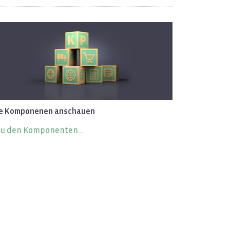
le Kom­po­ne­nen an­schau­en
u den Kom­po­nen­ten...