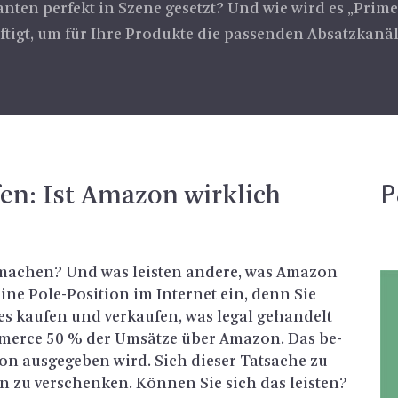
nten perfekt in Szene gesetzt? Und wie wird es „Prim
igt, um für Ihre Produkte die passenden Absatzkanäle
P
­fen: Ist Ama­zon wirk­lich
a­chen? Und was leis­ten an­de­re, was Ama­zon
eine Po­le-Po­si­ti­on im In­ter­net ein, denn Sie
es kau­fen und ver­kau­fen, was legal ge­han­delt
mer­ce 50 % der Um­sät­ze über Ama­zon. Das be­
on aus­ge­ge­ben wird. Sich die­ser Tat­sa­che zu
cen zu ver­schen­ken. Kön­nen Sie sich das leis­ten?