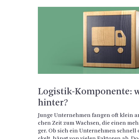
Lo­gis­tik-Kom­po­nen­te: 
hin­ter?
Junge Un­ter­neh­men fan­gen oft klein 
chen Zeit zum Wach­sen, die einen mehr,
ger. Ob sich ein Un­ter­neh­men schnell 
ckelt, hängt von vie­len Fak­to­ren ab. Do