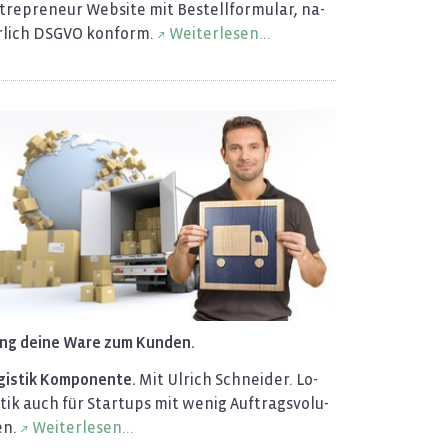
tre­pre­neur Web­site mit Be­stell­for­mu­lar, na­
r­lich DSGVO kon­form.
Wei­ter­le­sen...
ing deine Ware zum Kun­den.
gis­tik Kom­po­nen­te.
Mit Ul­rich Schnei­der. Lo­
­tik auch für Star­tups mit wenig Auf­trags­vo­lu­
n.
Wei­ter­le­sen...