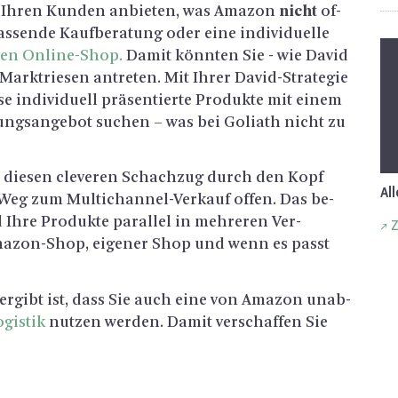
d Ihren Kun­den an­bie­ten, was Ama­zon
nicht
of­
­sen­de Kauf­be­ra­tung oder eine in­di­vi­du­el­le
­nen On­line-Shop.
Damit könn­ten Sie - wie David
arkt­rie­sen an­tre­ten. Mit Ihrer Da­vid-Stra­te­gie
e in­di­vi­du­ell prä­sen­tier­te Pro­duk­te mit einem
tungs­an­ge­bot su­chen – was bei Go­li­ath nicht zu
l die­sen cle­ve­ren Schach­zug durch den Kopf
Al
r Weg zum Mul­tichan­nel-Ver­kauf offen. Das be­
 Ihre Pro­duk­te par­al­lel in meh­re­ren Ver­
Z
Ama­zon-Shop, ei­ge­ner Shop und wenn es passt
 er­gibt ist, dass Sie auch eine von Ama­zon un­ab­
­gis­tik
nut­zen wer­den. Damit ver­schaf­fen Sie