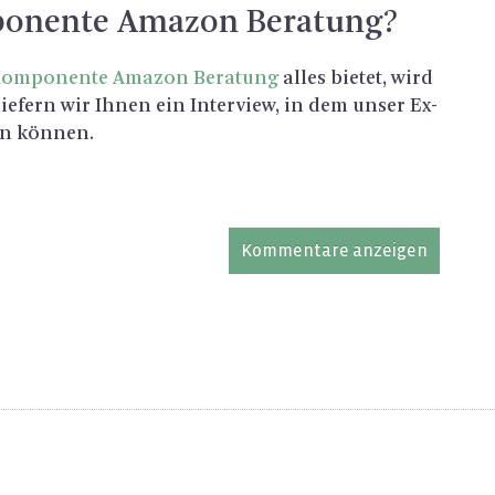
po­nen­te Ama­zon Be­ra­tung?
om­po­nen­te Ama­zon Be­ra­tung
alles bie­tet, wird
 lie­fern wir Ihnen ein In­ter­view, in dem unser Ex­
en kön­nen.
Kommentare anzeigen