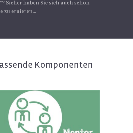
e“? Sicher haben Sie sich auch schon
 zu eruieren...
as­sen­de Kom­po­nen­ten