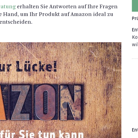
ra­tung
er­hal­ten Sie Ant­wor­ten auf Ihre Fra­gen
die Hand, um Ihr Pro­dukt auf Ama­zon ideal zu
Pr
ent­schei­den.
En­
Ko
wil
En