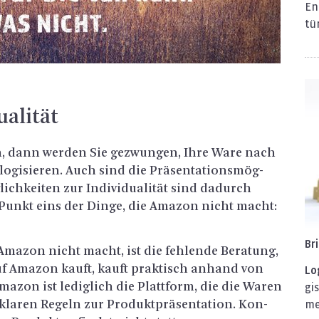
En­
tü
a­li­tät
n, dann wer­den Sie ge­zwun­gen, Ihre Ware nach
­gi­sie­ren. Auch sind die Prä­sen­ta­ti­ons­mög­
lich­kei­ten zur In­di­vi­dua­li­tät sind da­durch
e Punkt eins der Dinge, die Ama­zon nicht macht:
Br
ma­zon nicht macht, ist die feh­len­de Be­ra­tung,
uf Ama­zon kauft, kauft prak­tisch an­hand von
Lo­
ma­zon ist le­dig­lich die Platt­form, die die Waren
gis
kla­ren Re­geln zur Pro­dukt­prä­sen­ta­ti­on. Kon­
me