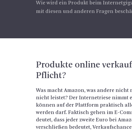
Wie wird ein Produkt beim Internetgiga
mit diesen und anderen Fragen beschäft
Pro­duk­te on­line ver­kau
Pflicht?
Was macht Ama­zon, was an­de­re nicht m
nicht leis­tet? Der In­ter­ne­trie­se nimmt 
kön­nen auf der Platt­form prak­tisch all
wer­den darf. Fak­tisch gehen im E-Com­
deu­tet, dass jeder zwei­te Euro bei Ama­z
ver­schlie­ßen be­deu­tet, Ver­kaufs­chan­