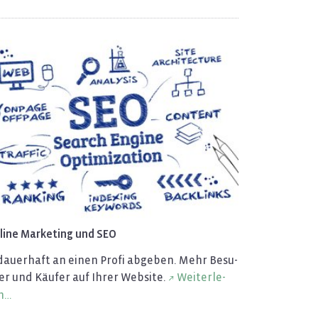
­line Mar­ke­ting und SEO
 dau­er­haft an einen Profi ab­ge­ben. Mehr Be­su­
er und Käu­fer auf Ihrer Web­site.
Wei­ter­le­
n…