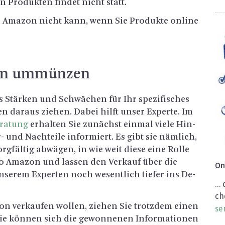
n Pro­duk­ten fin­det nicht statt.
 Ama­zon nicht kann, wenn Sie Pro­duk­te on­line
ken um­mün­zen
Stär­ken und Schwä­chen für Ihr spe­zi­fi­sches
n dar­aus zie­hen. Dabei hilft unser Ex­per­te. Im
ra­tung
er­hal­ten Sie zu­nächst ein­mal viele Hin­
 und Nach­tei­le in­for­miert. Es gibt sie näm­lich,
org­fäl­tig ab­wä­gen, in wie weit diese eine Rolle
pro Ama­zon und las­sen den Ver­kauf über die
On
se­rem Ex­per­ten noch we­sent­lich tie­fer ins De­
...
ch
on ver­kau­fen wol­len, zie­hen Sie trotz­dem einen
se
ie kön­nen sich die ge­won­ne­nen In­for­ma­tio­nen