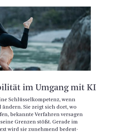
i­bi­li­tät im Um­gang mit KI
ist eine Schlüs­sel­kom­pe­tenz, wenn
 än­dern. Sie zeigt sich dort, wo
en, be­kann­te Ver­fah­ren ver­sa­gen
 seine Gren­zen stößt. Ge­ra­de im
text wird sie zu­neh­mend be­deut­