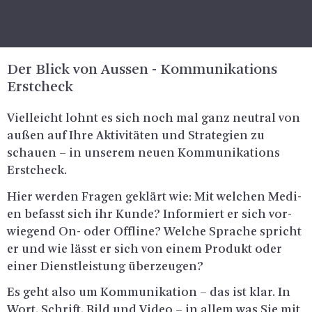
Der Blick von Aus­sen - Kom­mu­ni­ka­ti­ons
Erst­check
Viel­leicht lohnt es sich noch mal ganz neu­tral von
außen auf Ihre Ak­ti­vi­tä­ten und Stra­te­gi­en zu
schau­en – in un­se­rem neuen Kom­mu­ni­ka­ti­ons
Erst­check.
Hier wer­den Fra­gen ge­klärt wie: Mit wel­chen Me­di­
en be­fasst sich ihr Kunde? In­for­miert er sich vor­
wie­gend On- oder Off­line? Wel­che Spra­che spricht
er und wie lässt er sich von einem Pro­dukt oder
einer Dienst­leis­tung über­zeu­gen?
Es geht also um Kom­mu­ni­ka­ti­on – das ist klar. In
Wort, Schrift, Bild und Video – in allem was Sie mit