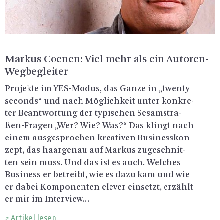
Mar­kus Coe­nen: Viel mehr als ein Au­to­ren-
Weg­be­glei­ter
Pro­jek­te im YES-Mo­dus, das Ganze in „twen­ty
se­conds“ und nach Mög­lich­keit unter kon­kre­
ter Be­ant­wor­tung der ty­pi­schen Se­sam­stra­
ßen-Fra­gen „Wer? Wie? Was?“ Das klingt nach
einem aus­ge­spro­chen krea­ti­ven Busi­ness­kon­
zept, das haar­ge­nau auf Mar­kus zu­ge­schnit­
ten sein muss. Und das ist es auch. Wel­ches
Busi­ness er be­treibt, wie es dazu kam und wie
er dabei Kom­po­nen­ten cle­ver ein­setzt, er­zählt
er mir im In­ter­view…
Artikel lesen