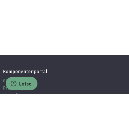
Komponentenportal
über uns
Lotse
Presse
Kontakt
Partner
Jobs / Bewerbung
Unsere Partner
Partnerprogramm