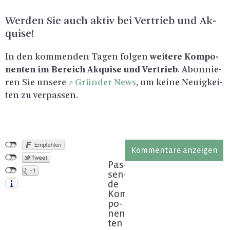
Wer­den Sie auch aktiv bei Ver­trieb und Ak­
qui­se!
In den kom­men­den Tagen fol­gen
wei­te­re Kom­po­
nen­ten im Be­reich Ak­qui­se und Ver­trieb
. Abon­nie­
ren Sie un­se­re
Grün­der News
, um keine Neu­ig­kei­
ten zu ver­pas­sen.
Kommentare anzeigen
Pas­
sen­
de
Kom­
po­
nen­
ten