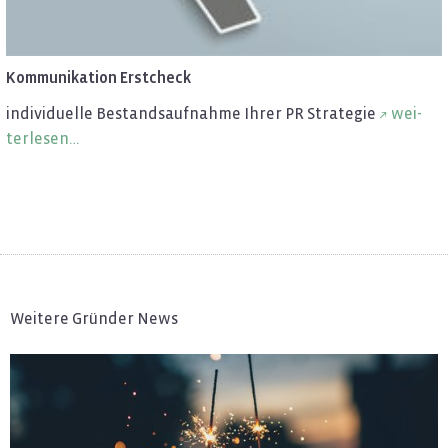
Kom­mu­ni­ka­ti­on Erst­check
in­di­vi­du­el­le Be­stands­auf­nah­me Ihrer PR Stra­te­gie
wei­
ter­le­sen…
Weitere Gründer News