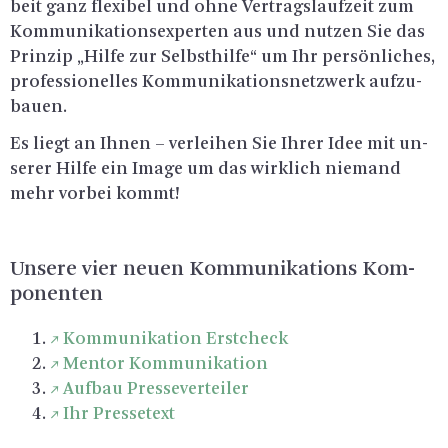
beit ganz fle­xi­bel und ohne Ver­trags­lauf­zeit zum
Kom­mu­ni­ka­ti­ons­ex­per­ten aus und nut­zen Sie das
Prin­zip „Hilfe zur Selbst­hil­fe“ um Ihr per­sön­li­ches,
pro­fes­sio­nel­les Kom­mu­ni­ka­ti­ons­netz­werk auf­zu­
bau­en.
Es liegt an Ihnen – ver­lei­hen Sie Ihrer Idee mit un­
se­rer Hilfe ein Image um das wirk­lich nie­mand
mehr vor­bei kommt!
Un­se­re vier neuen Kom­mu­ni­ka­ti­ons Kom­
po­nen­ten
Kom­mu­ni­ka­ti­on Erst­check
Men­tor Kom­mu­ni­ka­ti­on
Auf­bau Pres­se­ver­tei­ler
Ihr Pres­se­text