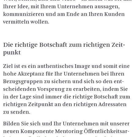
Ihrer Idee, mit Ihrem Un­ter­neh­men aus­sa­gen,
kom­mu­ni­zie­ren und am Ende an Ihren Kun­den
ver­mit­teln wol­len.
Die rich­ti­ge Bot­schaft zum rich­ti­gen Zeit­
punkt
Ziel ist es ein au­then­ti­sches Image und somit eine
hohe Ak­zep­tanz für Ihr Un­ter­neh­men bei Ihren
Be­zugs­grup­pen zu si­chern und sich so den ent­
schei­den­den Vor­sprung zu er­ar­bei­ten, indem Sie
in der Lage sind immer die rich­ti­ge Bot­schaft zum
rich­ti­gen Zeit­punkt an den rich­ti­gen Adres­sa­ten
zu sen­den.
Bil­den Sie sich und Ihr Un­ter­neh­men mit un­se­rer
neuen Kom­po­nen­te Men­to­ring Öf­fent­lich­keits­ar­