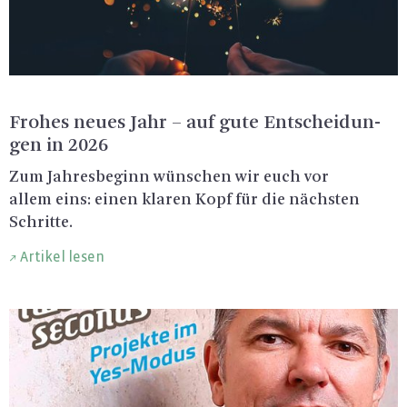
Fro­hes neues Jahr – auf gute Ent­schei­dun­
gen in 2026
Zum Jah­res­be­ginn wün­schen wir euch vor
allem eins: einen kla­ren Kopf für die nächs­ten
Schrit­te.
Artikel lesen