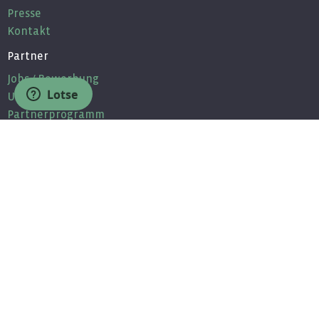
Presse
Kontakt
Partner
Jobs / Bewerbung
Lotse
Unsere Partner
Partnerprogramm
MEDMIN - Komponenten für Ärzte
Wissen
Newsletter
Fragen & Antworten
Community
Facebook
Twitter
Youtube
Linkedin