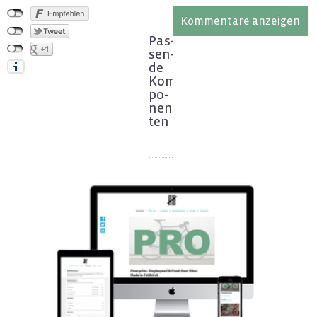
Kommentare anzeigen
Pas­
sen­
de
Kom­
po­
nen­
ten