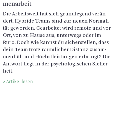
men­ar­beit
Die Ar­beits­welt hat sich grund­le­gend ver­än­
dert. Hy­bri­de Teams sind zur neuen Nor­ma­li­
tät ge­wor­den. Ge­ar­bei­tet wird re­mo­te und vor
Ort, von zu Hause aus, un­ter­wegs oder im
Büro. Doch wie kannst du si­cher­stel­len, dass
dein Team trotz räum­li­cher Dis­tanz zu­sam­
men­hält und Höchst­leis­tun­gen er­bringt? Die
Ant­wort liegt in der psy­cho­lo­gi­schen Si­cher­
heit.
Artikel lesen