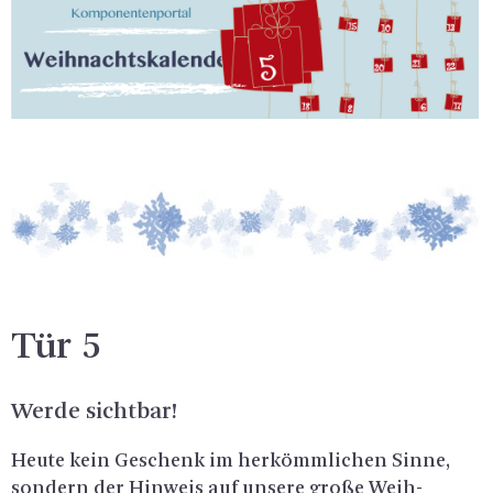
Tür 5
Werde sicht­bar!
Heute kein Ge­schenk im her­kömm­li­chen Sinne,
son­dern der Hin­weis auf un­se­re große Weih­