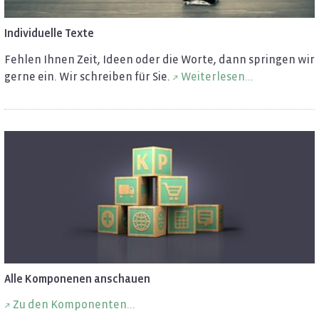
In­di­vi­du­el­le Texte
Feh­len Ihnen Zeit, Ideen oder die Worte, dann sprin­gen wir
gerne ein. Wir schrei­ben für Sie.
Wei­ter­le­sen...
Alle Kom­po­ne­nen an­schau­en
Zu den Kom­po­nen­ten...