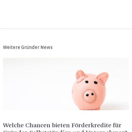
Weitere Gründer News
Wel­che Chan­cen bie­ten För­der­kre­di­te für