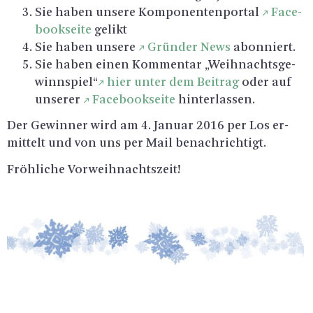
Sie haben un­se­re Kom­po­nen­ten­por­tal
Face­
book­sei­te
ge­likt
Sie haben un­se­re
Grün­der News
abon­niert.
Sie haben einen Kom­men­tar „Weih­nachts­ge­
winn­spiel“
hier unter dem Bei­trag
oder auf
un­se­rer
Face­book­sei­te
hin­ter­las­sen.
Der Ge­win­ner wird am 4. Ja­nu­ar 2016 per Los er­
mit­telt und von uns per Mail be­nach­rich­tigt.
Fröh­li­che Vor­weih­nachts­zeit!