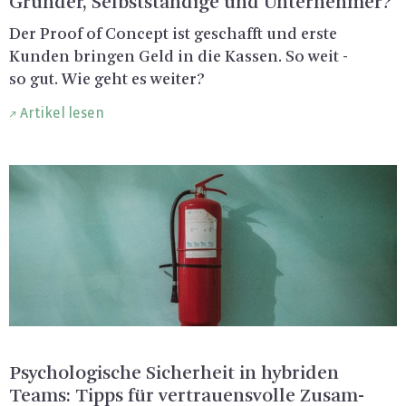
Grün­der, Selbst­stän­di­ge und Un­ter­neh­mer?
Der Proof of Con­cept ist ge­schafft und erste
Kun­den brin­gen Geld in die Kas­sen. So weit -
so gut. Wie geht es wei­ter?
Artikel lesen
Psy­cho­lo­gi­sche Si­cher­heit in hy­bri­den
Teams: Tipps für ver­trau­ens­vol­le Zu­sam­