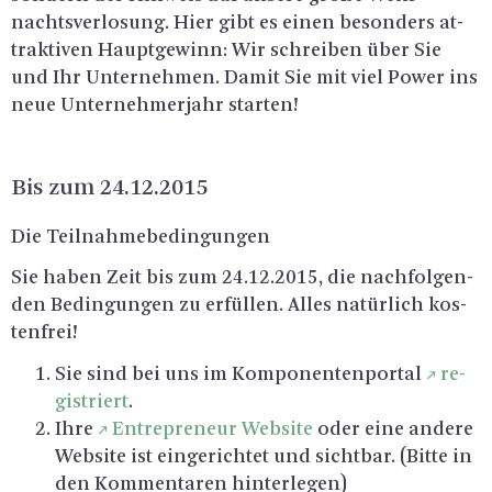
nachts­ver­lo­sung. Hier gibt es einen be­son­ders at­
trak­ti­ven Haupt­ge­winn: Wir schrei­ben über Sie
und Ihr Un­ter­neh­men. Damit Sie mit viel Power ins
neue Un­ter­neh­mer­jahr star­ten!
Bis zum 24.12.2015
Die Teil­nah­me­be­din­gun­gen
Sie haben Zeit bis zum 24.12.2015, die nach­fol­gen­
den Be­din­gun­gen zu er­fül­len. Alles na­tür­lich kos­
ten­frei!
Sie sind bei uns im Kom­po­nen­ten­por­tal
re­
gis­triert
.
Ihre
En­tre­pre­neur Web­site
oder eine an­de­re
Web­site ist ein­ge­rich­tet und sicht­bar. (Bitte in
den Kom­men­ta­ren hin­ter­le­gen)