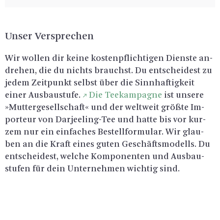
Unser Ver­spre­chen
Wir wol­len dir keine kos­ten­pflich­ti­gen Diens­te an­
dre­hen, die du nichts brauchst. Du ent­schei­dest zu
jedem Zeit­punkt selbst über die Sinn­haf­tig­keit
einer Aus­bau­stu­fe.
Die Tee­kam­pa­gne
ist un­se­re
»Mut­ter­ge­sell­schaft« und der welt­weit grö­ß­te Im­
por­teur von Dar­jee­ling-Tee und hatte bis vor kur­
zem nur ein ein­fa­ches Be­stell­for­mu­lar. Wir glau­
ben an die Kraft eines guten Ge­schäfts­mo­dells. Du
ent­schei­dest, wel­che Kom­po­nen­ten und Aus­bau­
stu­fen für dein Un­ter­neh­men wich­tig sind.