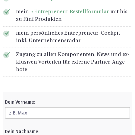
mein
En­tre­pre­neur Be­stell­for­mu­lar
mit bis
zu fünf Pro­duk­ten
mein per­sön­li­ches En­tre­pre­neur-Cock­pit
inkl. Un­ter­neh­mens­ra­dar
Zu­gang zu allen Kom­po­nen­ten, News und ex­
klu­si­ven Vor­tei­len für ex­ter­ne Part­ner-An­ge­
bo­te
Dein Vorname:
Dein Nachname: