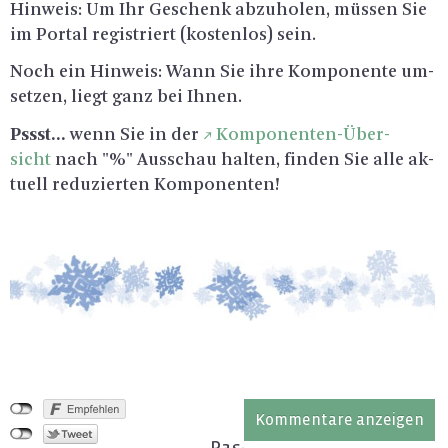
Hin­weis: Um Ihr Ge­schenk ab­zu­ho­len, müs­sen Sie
im Por­tal re­gis­triert (kos­ten­los) sein.
Noch ein Hin­weis: Wann Sie ihre Kom­po­nen­te um­
set­zen, liegt ganz bei Ihnen.
Pssst...
wenn Sie in der
Kom­po­nen­ten-Über­
sicht
nach "%" Aus­schau hal­ten, fin­den Sie alle ak­
tu­ell re­du­zier­ten Kom­po­nen­ten!
Kommentare anzeigen
Pas­