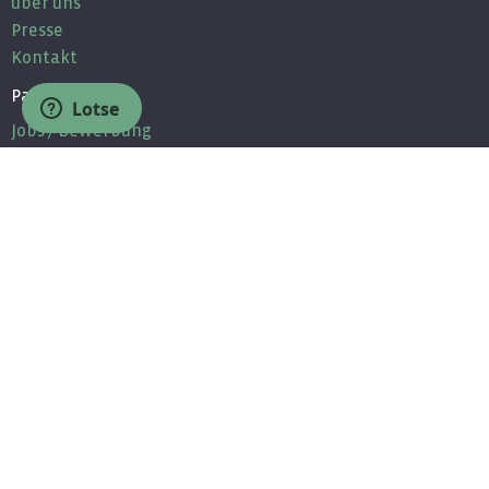
über uns
Presse
Kontakt
Partner
Lotse
Jobs / Bewerbung
Unsere Partner
Partnerprogramm
MEDMIN - Komponenten für Ärzte
Wissen
Newsletter
Fragen & Antworten
Community
Facebook
Twitter
Youtube
Linkedin