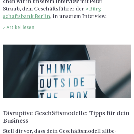
chen wir in un­se­rem In­ter­view mit Peter
Straub, dem Ge­schäfts­füh­rer der
Bürg­
schafts­bank Ber­lin
, in un­se­rem In­ter­view.
Artikel lesen
Dis­rup­ti­ve Ge­schäfts­mo­del­le: Tipps für dein
Busi­ness
Stell dir vor, dass dein Ge­schäfts­mo­dell alt­be­