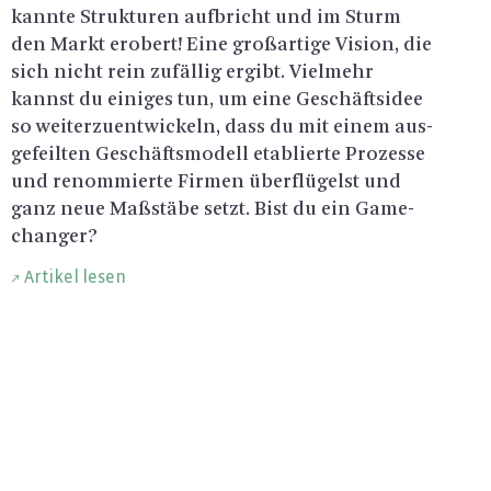
kann­te Struk­tu­ren auf­bricht und im Sturm
den Markt er­obert! Eine gro­ßar­ti­ge Vi­si­on, die
sich nicht rein zu­fäl­lig er­gibt. Viel­mehr
kannst du ei­ni­ges tun, um eine Ge­schäfts­idee
so wei­ter­zu­ent­wi­ckeln, dass du mit einem aus­
ge­feil­ten Ge­schäfts­mo­dell eta­blier­te Pro­zes­se
und re­nom­mier­te Fir­men über­flü­gelst und
ganz neue Maß­stä­be setzt. Bist du ein Ga­me­
ch­an­ger?
Artikel lesen