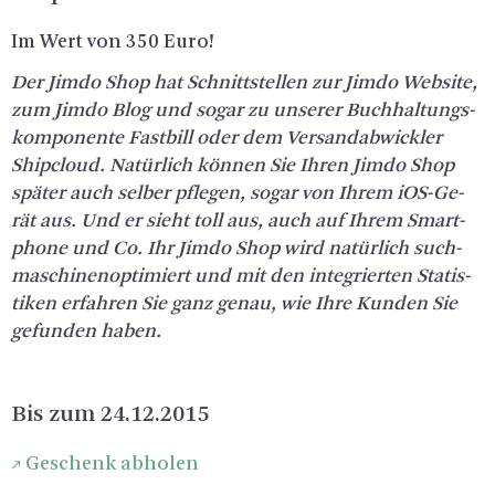
Im Wert von 350 Euro!
Der Jimdo Shop hat Schnitt­stel­len zur Jimdo Web­site,
zum Jimdo Blog und sogar zu un­se­rer Buch­hal­tungs­
kom­po­nen­te Fast­bill oder dem Ver­sand­ab­wick­ler
Ship­cloud. Na­tür­lich kön­nen Sie Ihren Jimdo Shop
spä­ter auch sel­ber pfle­gen, sogar von Ihrem iOS-Ge­
rät aus. Und er sieht toll aus, auch auf Ihrem Smart­
pho­ne und Co. Ihr Jimdo Shop wird na­tür­lich such­
ma­schi­nen­op­ti­miert und mit den in­te­grier­ten Sta­tis­
ti­ken er­fah­ren Sie ganz genau, wie Ihre Kun­den Sie
ge­fun­den haben.
Bis zum 24.12.2015
Ge­schenk ab­ho­len