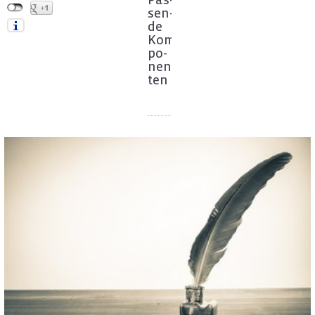
sen­
de
Kom­
po­
nen­
ten