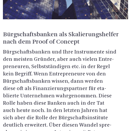
Bürg­schafts­ban­ken als Ska­lie­rungs­hel­fer
nach dem Proof of Con­cept
Bürg­schafts­ban­ken und Ihre In­stru­men­te sind
den meis­ten Grün­der, aber auch vie­len En­tre­
pre­neu­ren, Selbst­stän­di­gen etc. in der Regel
kein Be­griff. Wenn En­tre­pre­neu­re von den
Bürg­schafts­ban­ken wis­sen, dann wer­den
diese oft als Fi­nan­zie­rungs­part­ner für eta­
blier­te Un­ter­neh­men wahr­ge­nom­men. Diese
Rolle haben diese Ban­ken auch in der Tat
auch heute noch. In den letz­ten Jah­ren hat
sich aber die Rolle der Bürg­schafts­in­sti­tu­te
deut­lich er­wei­tert. Über die­sen Wan­del spre­