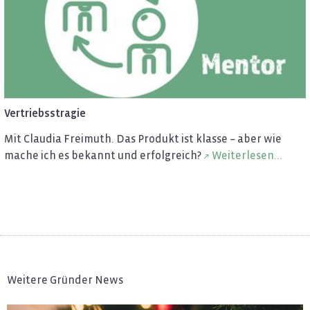
Ver­triebss­tra­gie
Mit Clau­dia Frei­muth. Das Pro­dukt ist klas­se – aber wie
mache ich es be­kannt und er­folg­reich?
Wei­ter­le­sen...
Weitere Gründer News