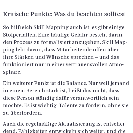
Kri­ti­sche Punk­te: Was du be­ach­ten soll­test
So hilf­reich Skill Map­ping auch ist, es gibt ei­ni­ge
Stol­per­fal­len. Eine häu­fi­ge Ge­fahr be­steht darin,
den Pro­zess zu for­ma­li­siert an­zu­ge­hen. Skill Map­
ping lebt davon, dass Mit­ar­bei­ten­de offen über
ihre Stär­ken und Wün­sche spre­chen – und das
funk­tio­niert nur in einer ver­trau­ens­vol­len At­mo­
sphä­re.
Ein wei­te­rer Punkt ist die Ba­lan­ce. Nur weil je­mand
in einem Be­reich stark ist, heißt das nicht, dass
diese Per­son stän­dig dafür ver­ant­wort­lich sein
möch­te. Es ist wich­tig, Ta­len­te zu för­dern, ohne sie
zu über­for­dern.
Auch die re­gel­mä­ßi­ge Ak­tua­li­sie­rung ist ent­schei­
dend. Fä­hig­kei­ten ent­wi­ckeln sich wei­ter, und die