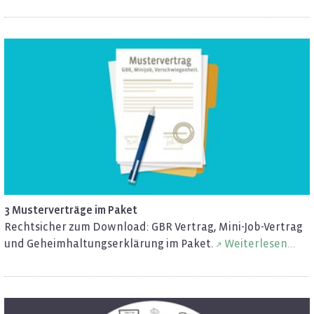
3 Mus­ter­ver­trä­ge im Paket
Recht­si­cher zum Down­load: GBR Ver­trag, Mi­ni-Job-Ver­trag
und Ge­heim­hal­tungs­er­klä­rung im Paket.
Wei­ter­le­sen...