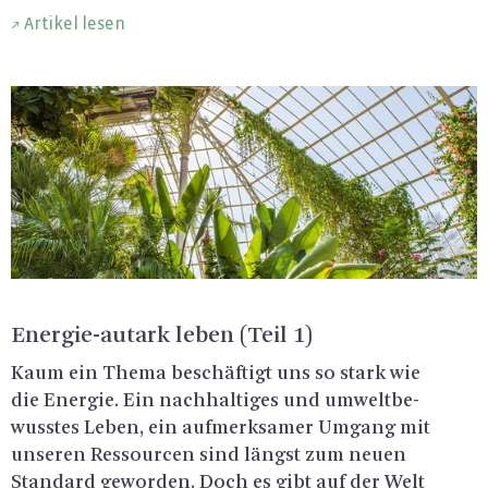
Artikel lesen
En­er­gie-aut­ark leben (Teil 1)
Kaum ein Thema be­schäf­tigt uns so stark wie
die En­er­gie. Ein nach­hal­ti­ges und um­welt­be­
wuss­tes Leben, ein auf­merk­sa­mer Um­gang mit
un­se­ren Res­sour­cen sind längst zum neuen
Stan­dard ge­wor­den. Doch es gibt auf der Welt