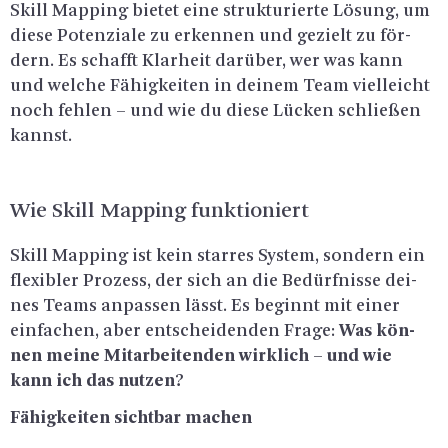
Skill Map­ping bie­tet eine struk­tu­rier­te Lö­sung, um
diese Po­ten­zia­le zu er­ken­nen und ge­zielt zu för­
dern. Es schafft Klar­heit dar­über, wer was kann
und wel­che Fä­hig­kei­ten in dei­nem Team viel­leicht
noch feh­len – und wie du diese Lü­cken schlie­ßen
kannst.
Wie Skill Map­ping funk­tio­niert
Skill Map­ping ist kein star­res Sys­tem, son­dern ein
fle­xi­bler Pro­zess, der sich an die Be­dürf­nis­se dei­
nes Teams an­pas­sen lässt. Es be­ginnt mit einer
ein­fa­chen, aber ent­schei­den­den Frage:
Was kön­
nen meine Mit­ar­bei­ten­den wirk­lich – und wie
kann ich das nut­zen?
Fä­hig­kei­ten sicht­bar ma­chen