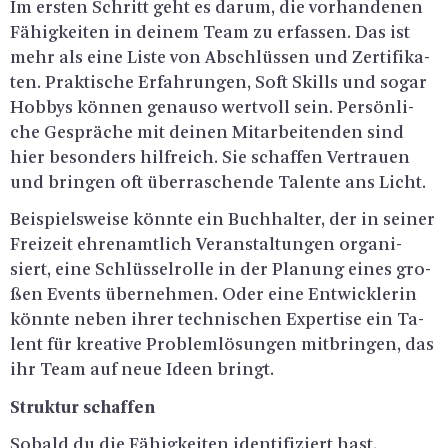
Im ers­ten Schritt geht es darum, die vor­han­de­nen
Fä­hig­kei­ten in dei­nem Team zu er­fas­sen. Das ist
mehr als eine Liste von Ab­schlüs­sen und Zer­ti­fi­ka­
ten. Prak­ti­sche Er­fah­run­gen, Soft Skills und sogar
Hob­bys kön­nen ge­nau­so wert­voll sein. Per­sön­li­
che Ge­sprä­che mit dei­nen Mit­ar­bei­ten­den sind
hier be­son­ders hilf­reich. Sie schaf­fen Ver­trau­en
und brin­gen oft über­ra­schen­de Ta­len­te ans Licht.
Bei­spiels­wei­se könn­te ein Buch­hal­ter, der in sei­ner
Frei­zeit eh­ren­amt­lich Ver­an­stal­tun­gen or­ga­ni­
siert, eine Schlüs­sel­rol­le in der Pla­nung eines gro­
ßen Events über­neh­men. Oder eine Ent­wick­le­rin
könn­te neben ihrer tech­ni­schen Ex­per­ti­se ein Ta­
lent für krea­ti­ve Pro­blem­lö­sun­gen mit­brin­gen, das
ihr Team auf neue Ideen bringt.
Struk­tur schaf­fen
So­bald du die Fä­hig­kei­ten iden­ti­fi­ziert hast,