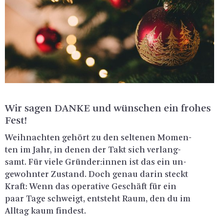
Wir sagen DANKE und wün­schen ein fro­hes
Fest!
Weih­nach­ten ge­hört zu den sel­te­nen Mo­men­
ten im Jahr, in denen der Takt sich ver­lang­
samt. Für viele Grün­der:innen ist das ein un­
ge­wohn­ter Zu­stand. Doch genau darin steckt
Kraft: Wenn das ope­ra­ti­ve Ge­schäft für ein
paar Tage schweigt, ent­steht Raum, den du im
All­tag kaum fin­dest.