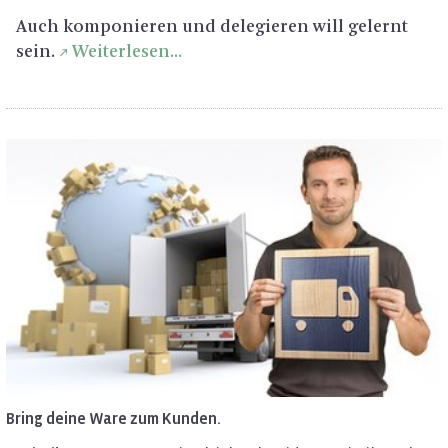
Auch kom­po­nie­ren und de­le­gie­ren will ge­lernt
sein.
Wei­ter­le­sen...
Bring deine Ware zum Kun­den.