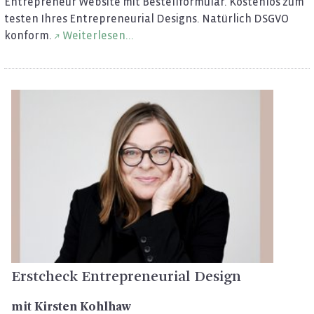
En­tre­pre­neur Web­site mit Be­stell­for­mu­lar. Kos­ten­los zum
tes­ten Ihres En­tre­pre­neu­ri­al De­signs. Na­tür­lich DSGVO
kon­form.
Wei­ter­le­sen...
Erst­check En­tre­pre­neu­ri­al De­sign
mit Kirs­ten Kohl­haw