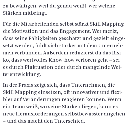
zu be­wäl­ti­gen, weil du genau weißt, wer wel­che
Stär­ken mit­bringt.
Für die Mit­ar­bei­ten­den selbst stärkt Skill Map­ping
die Mo­ti­va­ti­on und das En­ga­ge­ment. Wer merkt,
dass seine Fä­hig­kei­ten ge­schätzt und ge­zielt ein­ge­
setzt wer­den, fühlt sich stär­ker mit dem Un­ter­neh­
men ver­bun­den. Au­ßer­dem re­du­zierst du das Ri­si­
ko, dass wert­vol­les Know-how ver­lo­ren geht – sei
es durch Fluk­tua­ti­on oder durch man­geln­de Wei­
ter­ent­wick­lung.
In der Pra­xis zeigt sich, dass Un­ter­neh­men, die
Skill Map­ping ein­set­zen, oft in­no­va­ti­ver und fle­xi­
bler auf Ver­än­de­run­gen re­agie­ren kön­nen. Wenn
ein Team weiß, wo seine Stär­ken lie­gen, kann es
neue Her­aus­for­de­run­gen selbst­be­wuss­ter an­ge­hen
– und das macht den Un­ter­schied.