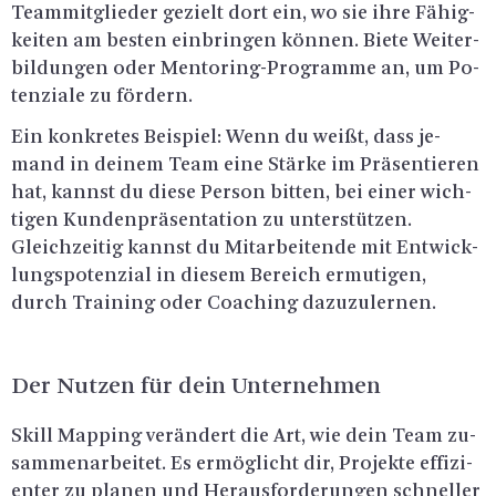
Team­mit­glie­der ge­zielt dort ein, wo sie ihre Fä­hig­
kei­ten am bes­ten ein­brin­gen kön­nen. Biete Wei­ter­
bil­dun­gen oder Men­to­ring-Pro­gram­me an, um Po­
ten­zia­le zu för­dern.
Ein kon­kre­tes Bei­spiel: Wenn du weißt, dass je­
mand in dei­nem Team eine Stär­ke im Prä­sen­tie­ren
hat, kannst du diese Per­son bit­ten, bei einer wich­
ti­gen Kun­den­prä­sen­ta­ti­on zu un­ter­stüt­zen.
Gleich­zei­tig kannst du Mit­ar­bei­ten­de mit Ent­wick­
lungs­po­ten­zi­al in die­sem Be­reich er­mu­ti­gen,
durch Trai­ning oder Coa­ching da­zu­zu­ler­nen.
Der Nut­zen für dein Un­ter­neh­men
Skill Map­ping ver­än­dert die Art, wie dein Team zu­
sam­men­ar­bei­tet. Es er­mög­licht dir, Pro­jek­te ef­fi­zi­
en­ter zu pla­nen und Her­aus­for­de­run­gen schnel­ler