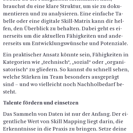
brauchst du eine klare Struk­tur, um sie zu do­ku­
men­tie­ren und zu ana­ly­sie­ren. Eine ein­fa­che Ta­
bel­le oder eine di­gi­ta­le Skill-Ma­trix kann dir hel­
fen, den Über­blick zu be­hal­ten. Dabei geht es ei­
ner­seits um die ak­tu­el­len Fä­hig­kei­ten und an­de­
rer­seits um Ent­wick­lungs­wün­sche und Po­ten­zia­le.
Ein prak­ti­scher An­satz könn­te sein, Fä­hig­kei­ten in
Ka­te­go­ri­en wie „tech­nisch“, „so­zi­al“ oder „or­ga­ni­
sa­to­risch“ zu glie­dern. So kannst du schnell sehen,
wel­che Stär­ken im Team be­son­ders aus­ge­prägt
sind – und wo viel­leicht noch Nach­hol­be­darf be­
steht.
Ta­len­te för­dern und ein­set­zen
Das Sam­meln von Daten ist nur der An­fang. Der ei­
gent­li­che Wert von Skill Map­ping liegt darin, die
Er­kennt­nis­se in die Pra­xis zu brin­gen. Setze deine