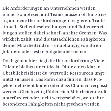
Die An­for­de­run­gen an Un­ter­neh­men wer­den
immer kom­ple­xer, und Teams müs­sen oft kurz­fris­
tig auf neue Her­aus­for­de­run­gen re­agie­ren. Tra­di­
tio­nel­le Stel­len­be­schrei­bun­gen und Rol­len­ver­tei­
lun­gen sto­ßen dabei schnell an ihre Gren­zen. Was
wirk­lich zählt, sind die tat­säch­li­chen Fä­hig­kei­ten
dei­ner Mit­ar­bei­ten­den – un­ab­hän­gig von ihren
Job­ti­teln oder fes­ten Auf­ga­ben­be­rei­chen.
Doch genau hier liegt die Her­aus­for­de­rung: Viele
Ta­len­te blei­ben un­ent­deckt. Ohne einen kla­ren
Über­blick ris­kierst du, wert­vol­le Res­sour­cen un­ge­
nutzt zu las­sen. Das kann dazu füh­ren, dass Pro­
jek­te in­ef­fi­zi­ent lau­fen oder dass Chan­cen ver­passt
wer­den. Gleich­zei­tig füh­len sich Mit­ar­bei­ten­de oft
un­ter­for­dert oder nicht wert­ge­schätzt, wenn ihre
be­son­de­ren Fä­hig­kei­ten nicht ge­se­hen wer­den.