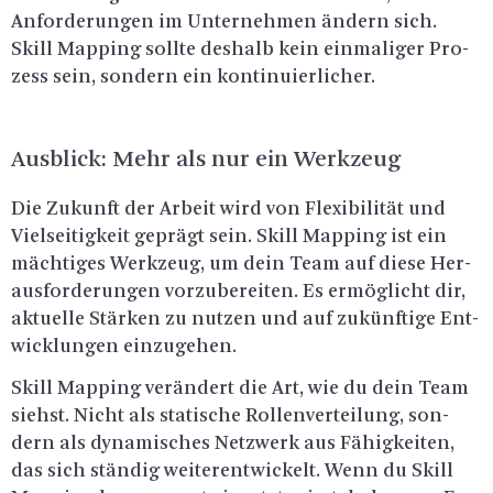
An­for­de­run­gen im Un­ter­neh­men än­dern sich.
Skill Map­ping soll­te des­halb kein ein­ma­li­ger Pro­
zess sein, son­dern ein kon­ti­nu­ier­li­cher.
Aus­blick: Mehr als nur ein Werk­zeug
Die Zu­kunft der Ar­beit wird von Fle­xi­bi­li­tät und
Viel­sei­tig­keit ge­prägt sein. Skill Map­ping ist ein
mäch­ti­ges Werk­zeug, um dein Team auf diese Her­
aus­for­de­run­gen vor­zu­be­rei­ten. Es er­mög­licht dir,
ak­tu­el­le Stär­ken zu nut­zen und auf zu­künf­ti­ge Ent­
wick­lun­gen ein­zu­ge­hen.
Skill Map­ping ver­än­dert die Art, wie du dein Team
siehst. Nicht als sta­ti­sche Rol­len­ver­tei­lung, son­
dern als dy­na­mi­sches Netz­werk aus Fä­hig­kei­ten,
das sich stän­dig wei­ter­ent­wi­ckelt. Wenn du Skill