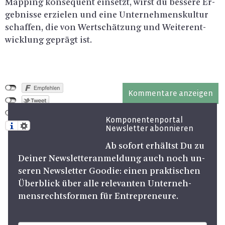
Map­ping kon­se­quent ein­setzt, wirst du bes­se­re Er­
geb­nis­se er­zie­len und eine Un­ter­neh­mens­kul­tur
schaf­fen, die von Wert­schät­zung und Wei­ter­ent­
wick­lung ge­prägt ist.
Kommentare anzeigen
Komponentenportal
Newsletter abonnieren
Ab so­fort er­hältst Du zu
Dei­ner News­let­ter­an­mel­dung auch noch un­
se­ren News­let­ter Goo­die: einen prak­ti­schen
Über­blick über alle re­le­van­ten Un­ter­neh­
mens­rechts­for­men für En­tre­pre­neu­re.