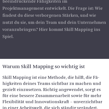
beeindruckende Fähigkeiten im
Projektmanagement entwickelt. Die Frage ist: Wie
findest du diese verborgenen Stärken, und wie
nutzt du sie, um dein Team und dein Unternehmen
voranzubringen? Hier kommt Skill Mapping ins
Spiel.
Warum Skill Map­ping so wich­tig ist
Skill Map­ping ist eine Me­tho­de, die hilft, die Fä­
hig­kei­ten dei­nes Teams sicht­bar zu ma­chen und
ge­zielt ein­zu­set­zen. Rich­tig an­ge­wen­det, sorgt es
für eine bes­se­re Zu­sam­men­ar­beit sowie für mehr
Fle­xi­bi­li­tät und In­no­va­ti­ons­kraft – un­ver­zicht­bar
in einer Ar­beits­welt, die sich stän­dig ver­än­dert.