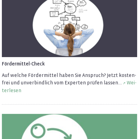
För­der­mit­tel-Check
Auf wel­che För­der­mit­tel haben Sie An­spruch? Jetzt kos­ten­
frei und un­ver­bind­lich vom Ex­per­ten prü­fen las­sen...
Wei­
ter­le­sen