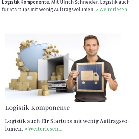
Lo­gis­tik Kom­po­nen­te.
Mit Ul­rich Schnei­der. Lo­gis­tik auch
für Star­tups mit wenig Auf­trags­vo­lu­men.
Wei­ter­le­sen...
Lo­gis­tik Kom­po­nen­te
Lo­gis­tik auch für Star­tups mit wenig Auf­trags­vo­
lu­men.
Wei­ter­le­sen...