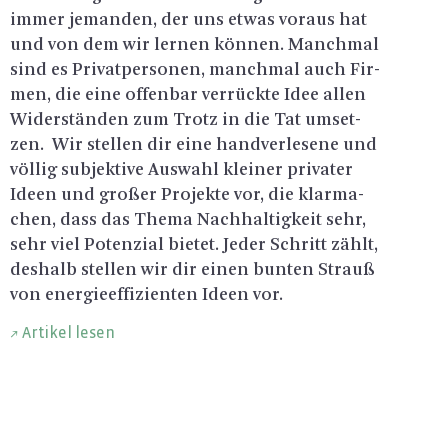
immer je­man­den, der uns etwas vor­aus hat
und von dem wir ler­nen kön­nen. Manch­mal
sind es Pri­vat­per­so­nen, manch­mal auch Fir­
men, die eine of­fen­bar ver­rück­te Idee allen
Wi­der­stän­den zum Trotz in die Tat um­set­
zen. Wir stel­len dir eine hand­ver­le­se­ne und
völ­lig sub­jek­ti­ve Aus­wahl klei­ner pri­va­ter
Ideen und gro­ßer Pro­jek­te vor, die klar­ma­
chen, dass das Thema Nach­hal­tig­keit sehr,
sehr viel Po­ten­zi­al bie­tet. Jeder Schritt zählt,
des­halb stel­len wir dir einen bun­ten Strauß
von en­er­gie­ef­fi­zi­en­ten Ideen vor.
Artikel lesen