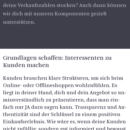
deine Verkaufszahlen stocken? Auch dann können
wir dich mit unseren Komponenten gezielt
unterstützen.
Grund­la­gen schaf­fen: In­ter­es­sen­ten zu
Kun­den ma­chen
Kun­den brau­chen klare Struk­tu­ren, um sich beim
On­line- oder Off­line­shop­pen wohl­zu­füh­len. Es
liegt in dei­ner Hand, dich und dein An­ge­bot so un­
miss­ver­ständ­lich zu prä­sen­tie­ren, dass man ein­
fach nur JA dazu sagen kann. Trans­pa­renz und Au­
then­ti­zi­tät sind der Schlüs­sel zu einem po­si­ti­ven
Ein­kaufs­er­leb­nis. Wie wäre es, wenn deine Kun­den
nicht zu­fäl­lig, son­dern gut in­for­miert und be­wusst