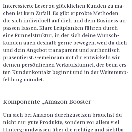
In­ter­es­sier­te Leser zu glück­li­chen Kun­den zu ma­
chen ist kein Zu­fall. Es gibt er­prob­te Me­tho­den,
die sich in­di­vi­du­ell auf dich und dein Busi­ness an­
pas­sen las­sen. Klare Leit­plan­ken füh­ren durch
eine Fun­nel­struk­tur, in der sich deine Wunsch­
kun­den auch des­halb gerne be­we­gen, weil du dich
und dein An­ge­bot trans­pa­rent und au­then­tisch
prä­sen­tierst. Ge­mein­sam mit dir ent­wi­ckeln wir
dei­nen per­sön­li­chen Ver­kaufs­fun­nel, der beim ers­
ten Kun­den­kon­takt be­ginnt und in der Wei­ter­emp­
feh­lung mün­det.
Kom­po­nen­te „Ama­zon Boos­ter“
Um sich bei Ama­zon durch­zu­set­zen brauchst du
nicht nur gute Pro­duk­te, son­dern vor allem viel
Hin­ter­grund­wis­sen über die rich­ti­ge und sicht­ba­