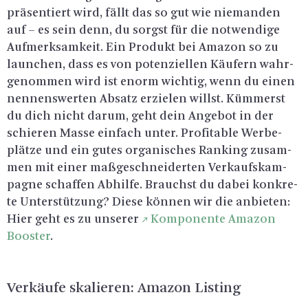
prä­sen­tiert wird, fällt das so gut wie nie­man­den
auf – es sein denn, du sorgst für die not­wen­di­ge
Auf­merk­sam­keit. Ein Pro­dukt bei Ama­zon so zu
laun­chen, dass es von po­ten­zi­el­len Käu­fern wahr­
ge­nom­men wird ist enorm wich­tig, wenn du einen
nen­nens­wer­ten Ab­satz er­zie­len willst. Küm­merst
du dich nicht darum, geht dein An­ge­bot in der
schie­ren Masse ein­fach unter. Pro­fi­ta­ble Wer­be­
plät­ze und ein gutes or­ga­ni­sches Ran­king zu­sam­
men mit einer ma­ß­ge­schnei­der­ten Ver­kaufs­kam­
pa­gne schaf­fen Ab­hil­fe. Brauchst du dabei kon­kre­
te Un­ter­stüt­zung? Diese kön­nen wir die an­bie­ten:
Hier geht es zu un­se­rer
Kom­po­nen­te Ama­zon
Boos­ter
.
Ver­käu­fe ska­lie­ren: Ama­zon Lis­ting