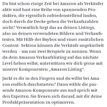
Du bist schon ei­ni­ge Zeit bei Ama­zon als Ver­käu­fer
aktiv und hast eine Reihe von span­nen­den Pro­
duk­ten, die ei­gent­lich zu­frie­den­stel­lend lau­fen,
doch durch die Decke gehen die Ver­kaufs­zah­len
nicht? Ver­mut­lich liegt das an dei­nen Lis­tings,
also an dei­nen ver­wen­de­ten Bil­dern und Ver­kaufs­
tex­ten. Mit Hilfe der Buy­box und einer zu­sätz­li­chen
Con­tent- Sek­ti­on kön­nen die Ver­käu­fe an­ge­kur­belt
wer­den – um nur zwei Bei­spie­le zu nen­nen. Wenn
du dein Ama­zon-Ver­kaufs­lis­ting auf das nächs­te
Level heben willst, un­ter­stüt­zen wir dich gerne mit
un­se­rer Kom­po­nen­ten „Ama­zon Lis­ting“.
Juckt es dir in den Fin­gern und du willst bei Ama­
zon end­lich durch­star­ten? Dann wähle die pas­
sen­de Ama­zon-Kom­po­nen­te aus und sprich mit
den Ex­per­ten. Sie freu­en sich dar­auf, mit dir deine
Pro­dukt­prä­sen­ta­ti­on zu op­ti­mie­ren.