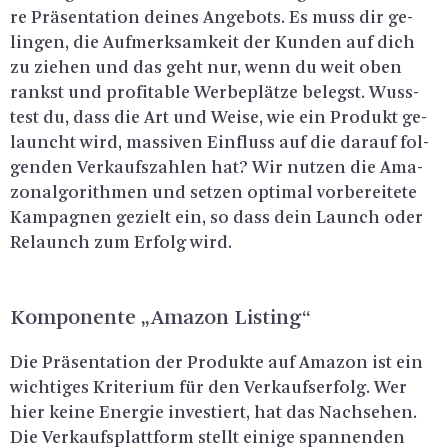
re Prä­sen­ta­ti­on dei­nes An­ge­bots. Es muss dir ge­
lin­gen, die Auf­merk­sam­keit der Kun­den auf dich
zu zie­hen und das geht nur, wenn du weit oben
rankst und pro­fi­ta­ble Wer­be­plät­ze be­legst. Wuss­
test du, dass die Art und Weise, wie ein Pro­dukt ge­
launcht wird, mas­si­ven Ein­fluss auf die dar­auf fol­
gen­den Ver­kaufs­zah­len hat? Wir nut­zen die Ama­
zo­nal­go­rith­men und set­zen op­ti­mal vor­be­rei­te­te
Kam­pa­gnen ge­zielt ein, so dass dein Launch oder
Re­launch zum Er­folg wird.
Kom­po­nen­te „Ama­zon Lis­ting“
Die Prä­sen­ta­ti­on der Pro­duk­te auf Ama­zon ist ein
wich­ti­ges Kri­te­ri­um für den Ver­kaufs­er­folg. Wer
hier keine En­er­gie in­ves­tiert, hat das Nach­se­hen.
Die Ver­kaufs­platt­form stellt ei­ni­ge span­nen­den