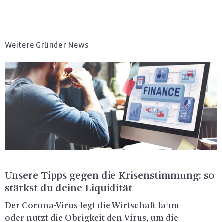
Weitere Gründer News
Un­se­re Tipps gegen die Kri­sen­stim­mung: so
stärkst du deine Li­qui­di­tät
Der Co­ro­na-Vi­rus legt die Wirt­schaft lahm
oder nutzt die Ob­rig­keit den Virus, um die