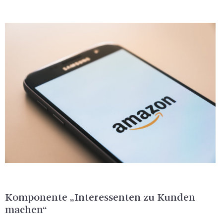
Kom­po­nen­te „In­ter­es­sen­ten zu Kun­den
ma­chen“