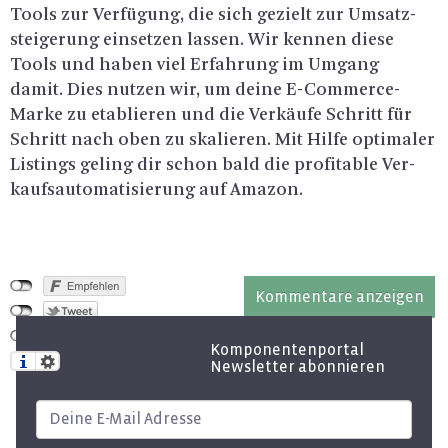
Tools zur Ver­fü­gung, die sich ge­zielt zur Um­satz­
stei­ge­rung ein­set­zen las­sen. Wir ken­nen diese
Tools und haben viel Er­fah­rung im Um­gang
damit. Dies nut­zen wir, um deine E-Com­mer­ce-
Mar­ke zu eta­blie­ren und die Ver­käu­fe Schritt für
Schritt nach oben zu ska­lie­ren. Mit Hilfe op­ti­ma­ler
Lis­tings ge­ling dir schon bald die pro­fi­ta­ble Ver­
kaufs­au­to­ma­ti­sie­rung auf Ama­zon.
Kommentare anzeigen
Komponentenportal
Newsletter abonnieren