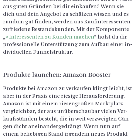
aus guten Grün­den bei dir ein­kau­fen? Wenn sie
dich und dein An­ge­bot zu schät­zen wis­sen und es
rund­um gut fin­den, wer­den aus Kauf­in­ter­es­sen­ten
zu­frie­de­ne Be­stands­kun­den. Mit der Kom­po­nen­te
„
In­ter­es­sen­ten zu Kun­den ma­chen
“ holst du dir
pro­fes­sio­nel­le Un­ter­stüt­zung zum Auf­bau einer in­
di­vi­du­el­len Fun­nel­struk­tur.
Pro­duk­te laun­chen: Ama­zon Boos­ter
Pro­duk­te bei Ama­zon zu ver­kau­fen klingt leicht, ist
aber in der Pra­xis eine rie­si­ge Her­aus­for­de­rung.
Ama­zon ist mit einem rie­sen­gro­ßen Markt­platz
ver­gleich­bar, der aus un­über­schau­bar vie­len Ver­
kaufs­stän­den be­steht, die in weit ver­zweig­ten Gän­
gen dicht an­ein­an­der­ge­drängt. Wenn nun auf
einem be­lie­bi­gen Stand ir­gend­ein neues Pro­dukt