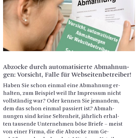
Ab­zo­cke durch au­to­ma­ti­sier­te Ab­mah­nun­
gen: Vor­sicht, Falle für Web­sei­ten­be­trei­ber!
Haben Sie schon ein­mal eine Ab­mah­nung er­
hal­ten, zum Bei­spiel weil Ihr Im­pres­sum nicht
voll­stän­dig war? Oder ken­nen Sie je­man­dem,
dem das schon ein­mal pas­siert ist? Ab­mah­
nun­gen sind keine Sel­ten­heit, jähr­lich er­hal­
ten tau­sen­de Un­ter­neh­men böse Brie­fe – meist
von einer Firma, die die Ab­zo­cke zum Ge­