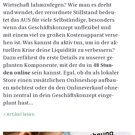
Wirt­schaft lahm­zu­le­gen? Wie man es dreht
und wen­det, der ver­ord­ne­te Still­stand be­deu­
tet das AUS für viele Selb­stän­di­ge, be­son­ders
wenn das Ge­schäfts­kon­zept un­fle­xi­bel und
mit einem viel zu gro­ßen Kos­ten­ap­pa­rat ver­se­
hen ist. Was kannst du aktiv tun, um in der ak­
tu­el­len Krise deine Li­qui­di­tät zu ver­bes­sern?
Dazu er­fährst du erste De­tails zu un­se­rer ge­
plan­ten Kom­po­nen­te, mit der du in
48 Stun­
den on­line
sein kannst. Egal, ob du als lo­ka­ler
Store einen zu­sätz­li­chen On­line­shop auf­bau­
en möch­test oder du den On­line­ver­kauf oh­ne­
hin zen­tral in dein Ge­schäfts­kon­zept ein­ge­
plant hast…
Artikel lesen