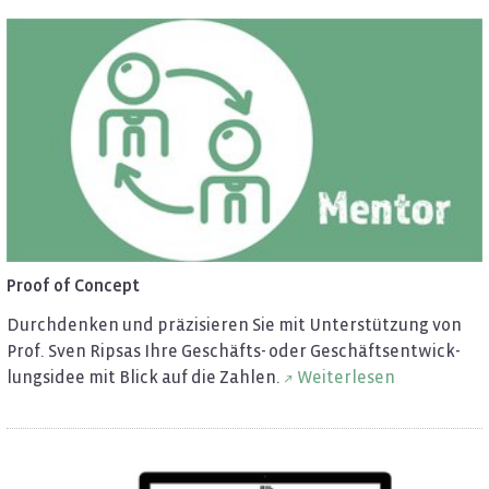
Proof of Con­cept
Durch­den­ken und prä­zi­sie­ren Sie mit Un­ter­stüt­zung von
Prof. Sven Rip­sas Ihre Ge­schäfts- oder Ge­schäfts­ent­wick­
lungs­idee mit Blick auf die Zah­len.
Wei­ter­le­sen