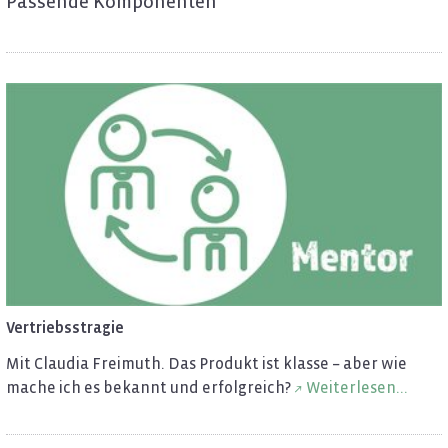
Pas­sen­de Kom­po­nen­ten
Ver­triebss­tra­gie
Mit Clau­dia Frei­muth. Das Pro­dukt ist klas­se – aber wie
mache ich es be­kannt und er­folg­reich?
Wei­ter­le­sen...