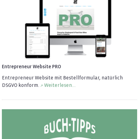
En­tre­pre­neur Web­site PRO
En­tre­pre­neur Web­site mit Be­stell­for­mu­lar, na­tür­lich
DSGVO kon­form.
Wei­ter­le­sen...