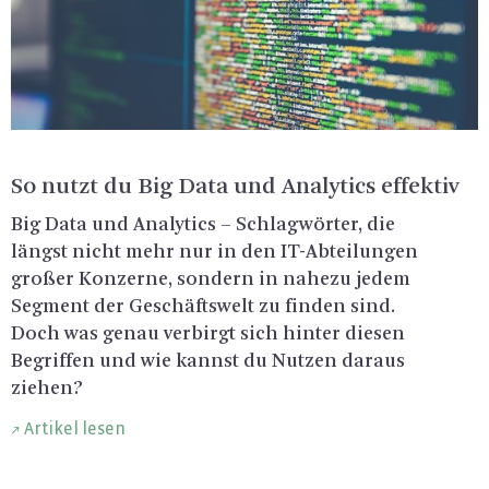
So nutzt du Big Data und Ana­ly­tics ef­fek­tiv
Big Data und Ana­ly­tics – Schlag­wör­ter, die
längst nicht mehr nur in den IT-Ab­tei­lun­gen
gro­ßer Kon­zer­ne, son­dern in na­he­zu jedem
Seg­ment der Ge­schäfts­welt zu fin­den sind.
Doch was genau ver­birgt sich hin­ter die­sen
Be­grif­fen und wie kannst du Nut­zen dar­aus
zie­hen?
Artikel lesen