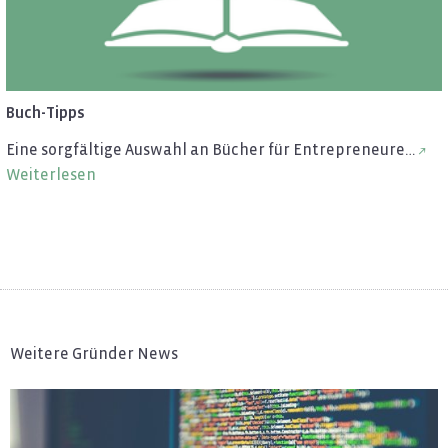
Buch-Tipps
Eine sorg­fäl­ti­ge Aus­wahl an Bü­cher für En­tre­pre­neu­re…
Wei­ter­le­sen
Weitere Gründer News