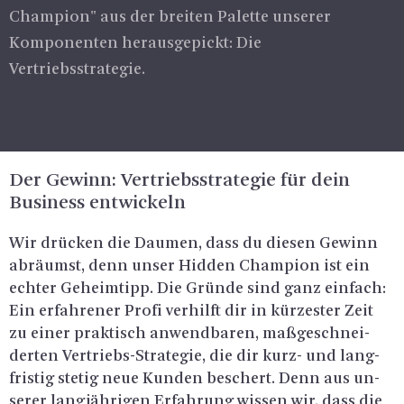
Champion" aus der breiten Palette unserer
Komponenten herausgepickt: Die
Vertriebsstrategie.
Der Ge­winn: Ver­triebs­stra­te­gie für dein
Busi­ness ent­wi­ckeln
Wir drü­cken die Dau­men, dass du die­sen Ge­winn
ab­räumst, denn unser Hi­d­den Cham­pi­on ist ein
ech­ter Ge­heim­tipp. Die Grün­de sind ganz ein­fach:
Ein er­fah­re­ner Profi ver­hilft dir in kür­zes­ter Zeit
zu einer prak­tisch an­wend­ba­ren, ma­ß­ge­schnei­
der­ten Ver­triebs-Stra­te­gie, die dir kurz- und lang­
fris­tig ste­tig neue Kun­den be­schert. Denn aus un­
se­rer lang­jäh­ri­gen Er­fah­rung wis­sen wir, dass die