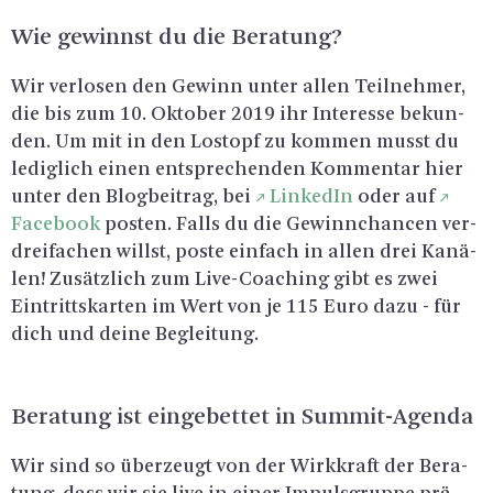
Wie ge­winnst du die Be­ra­tung?
Wir ver­lo­sen den Ge­winn unter allen Teil­neh­mer,
die bis zum 10. Ok­to­ber 2019 ihr In­ter­es­se be­kun­
den. Um mit in den Los­topf zu kom­men musst du
le­dig­lich einen ent­spre­chen­den Kom­men­tar hier
unter den Blog­bei­trag, bei
Lin­ke­dIn
oder auf
Face­book
pos­ten. Falls du die Ge­winn­chan­cen ver­
drei­fa­chen willst, poste ein­fach in allen drei Ka­nä­
len! Zu­sätz­lich zum Li­ve-Coa­ching gibt es zwei
Ein­tritts­kar­ten im Wert von je 115 Euro dazu - für
dich und deine Be­glei­tung.
Be­ra­tung ist ein­ge­bet­tet in Sum­mit-Agen­da
Wir sind so über­zeugt von der Wirk­kraft der Be­ra­