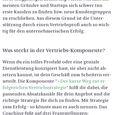
meis­ten Grün­der und Star­tups sich schwer tun
erste Kun­den zu fin­den bzw. neue Kun­den­grup­pen
zu er­schlie­ßen. Aus die­sem Grund ist die Un­ter­
stüt­zung durch einen Ver­triebs­pro­fi auch so wich­
tig für den un­ter­neh­me­ri­schen Er­folg.
Was steckt in der Ver­triebs-Kom­po­nen­te?
Wenn du ein tol­les Pro­dukt oder eine ge­nia­le
Dienst­leis­tung kon­zi­piert hast, sie aber nicht ab­
set­zen kannst, ist dein Ge­schäft zum Schei­tern ver­
ur­teilt. Die Kom­po­nen­te "
Der kurze Weg zur er­
folg­rei­chen Ver­triebs­stra­te­gie
" hilft dir dabei, die
pas­sen­den Ab­satz­ka­nä­le für dein An­ge­bot und die
rich­ti­ge Stra­te­gie für dich zu fin­den. Mit Stra­te­gie
zum Er­folg - so könn­te man es auch nen­nen. Das
Coa­ching fußt auf drei Fra­ge­stel­lun­gen: