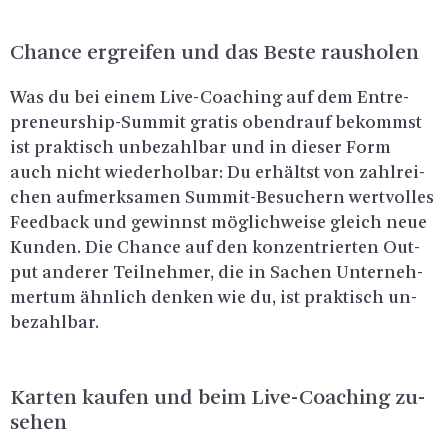
Chan­ce er­grei­fen und das Beste raus­ho­len
Was du bei einem Li­ve-Coa­ching auf dem En­tre­
pre­neurship-Sum­mit gra­tis oben­drauf be­kommst
ist prak­tisch un­be­zahl­bar und in die­ser Form
auch nicht wie­der­hol­bar: Du er­hältst von zahl­rei­
chen auf­merk­sa­men Sum­mit-Be­su­chern wert­vol­les
Feed­back und ge­winnst mög­lich­wei­se gleich neue
Kun­den. Die Chan­ce auf den kon­zen­trier­ten Out­
put an­de­rer Teil­neh­mer, die in Sa­chen Un­ter­neh­
mer­tum ähn­lich den­ken wie du, ist prak­tisch un­
be­zahl­bar.
Kar­ten kau­fen und beim Li­ve-Coa­ching zu­
se­hen