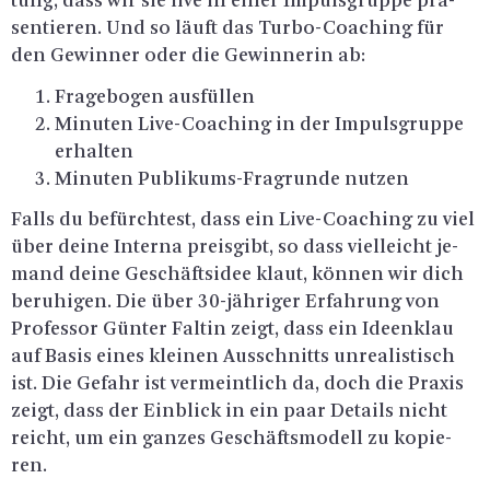
tung, dass wir sie live in einer Im­puls­grup­pe prä­
sen­tie­ren. Und so läuft das Tur­bo-Coa­ching für
den Ge­win­ner oder die Ge­win­ne­rin ab:
Fra­ge­bo­gen aus­fül­len
Mi­nu­ten Li­ve-Coa­ching in der Im­puls­grup­pe
er­hal­ten
Mi­nu­ten Pu­bli­kums-Fra­grun­de nut­zen
Falls du be­fürch­test, dass ein Li­ve-Coa­ching zu viel
über deine In­ter­na preis­gibt, so dass viel­leicht je­
mand deine Ge­schäfts­idee klaut, kön­nen wir dich
be­ru­hi­gen. Die über 30-jäh­ri­ger Er­fah­rung von
Pro­fes­sor Gün­ter Fal­tin zeigt, dass ein Ide­en­klau
auf Basis eines klei­nen Aus­schnitts un­rea­lis­tisch
ist. Die Ge­fahr ist ver­meint­lich da, doch die Pra­xis
zeigt, dass der Ein­blick in ein paar De­tails nicht
reicht, um ein gan­zes Ge­schäfts­mo­dell zu ko­pie­
ren.