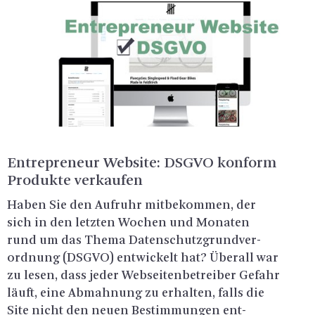
En­tre­pre­neur Web­site: DSGVO kon­form
Pro­duk­te ver­kau­fen
Haben Sie den Auf­ruhr mit­be­kom­men, der
sich in den letz­ten Wo­chen und Mo­na­ten
rund um das Thema Da­ten­schutz­grund­ver­
ord­nung (DSGVO) ent­wi­ckelt hat? Über­all war
zu lesen, dass jeder Web­sei­ten­be­trei­ber Ge­fahr
läuft, eine Ab­mah­nung zu er­hal­ten, falls die
Site nicht den neuen Be­stim­mun­gen ent­