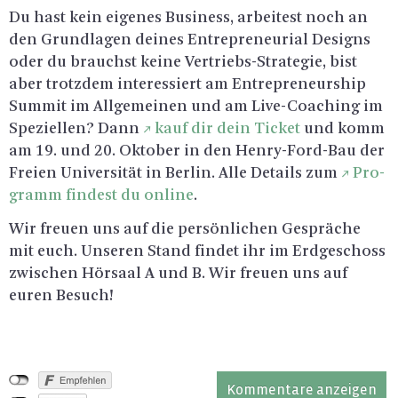
Du hast kein ei­ge­nes Busi­ness, ar­bei­test noch an
den Grund­la­gen dei­nes En­tre­pre­neu­ri­al De­signs
oder du brauchst keine Ver­triebs-Stra­te­gie, bist
aber trotz­dem in­ter­es­siert am En­tre­pre­neurship
Sum­mit im All­ge­mei­nen und am Li­ve-Coa­ching im
Spe­zi­el­len? Dann
kauf dir dein Ti­cket
und komm
am 19. und 20. Ok­to­ber in den Hen­ry-Ford-Bau der
Frei­en Uni­ver­si­tät in Ber­lin. Alle De­tails zum
Pro­
gramm fin­dest du on­line
.
Wir freu­en uns auf die per­sön­li­chen Ge­sprä­che
mit euch. Un­se­ren Stand fin­det ihr im Erd­ge­schoss
zwi­schen Hör­saal A und B. Wir freu­en uns auf
euren Be­such!
Kommentare anzeigen