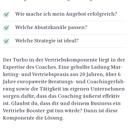
Wie mache ich mein An­ge­bot er­folg­reich?
Wel­che Ab­satz­ka­nä­le pas­sen?
Wel­che Stra­te­gie ist ideal?
Der Turbo in der Ver­triebs­kom­po­nen­te liegt in der
Ex­per­ti­se des Coa­ches. Eine ge­ball­te La­dung Mar­
ke­ting- und Ver­triebs­pra­xis aus 20 Jah­ren, über 6
Jahre eu­ro­pa­wei­te Be­ra­tungs- und Coa­chin­ger­fah­
rung sowie die Tä­tig­keit im ei­ge­nen Un­ter­neh­men
sor­gen dafür, dass das Coa­ching äu­ßerst ef­fek­tiv
ist. Glaubst du, dass dir und dei­nem Busi­ness ein
Ver­triebs-Boos­ter gut tun würde? Dann ist diese
Kom­po­nen­te die Lö­sung.