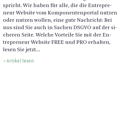
spricht. Wir haben für alle, die die En­tre­pre­
neur Web­site vom Kom­po­nen­ten­por­tal nut­zen
oder nut­zen wol­len, eine gute Nach­richt: Bei
uns sind Sie auch in Sa­chen DSGVO auf der si­
che­ren Seite. Wel­che Vor­tei­le Sie mit der En­
tre­pre­neur Web­site FREE und PRO er­hal­ten,
lesen Sie jetzt…
Artikel lesen