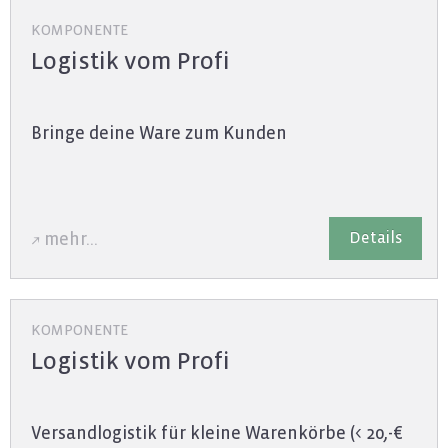
KOMPONENTE
Logistik vom Profi
Brin­ge deine Ware zum Kun­den
De­tails
mehr...
KOMPONENTE
Logistik vom Profi
Ver­sand­lo­gis­tik für klei­ne Wa­ren­kör­be (< 20,-€