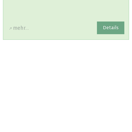
De­tails
mehr...