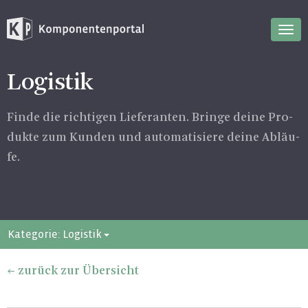
Nav
ein
Logistik
Finde die rich­ti­gen Lie­fe­ran­ten. Brin­ge deine Pro­
duk­te zum Kun­den und au­to­ma­ti­sie­re deine Ab­läu­
fe.
Kategorie: Logistik
zurück zur Übersicht