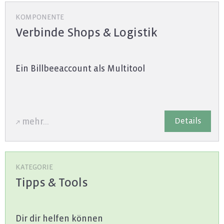
KOMPONENTE
Verbinde Shops & Logistik
Ein Bill­bee­ac­count als Mul­ti­tool
De­tails
mehr...
KATEGORIE
Tipps & Tools
Dir dir hel­fen kön­nen