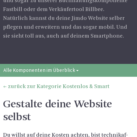
und sogar zu un­se­rer Buch­hal­tungs­kom­po­nen­te
Fast­bill oder dem Ver­käu­fer­tool Bill­bee.
Na­tür­lich kannst du deine Jimdo Web­site sel­ber
pfle­gen und er­wei­tern und das sogar mobil. Und
sie sieht toll aus, auch auf dei­nem Smart­pho­ne.
Alle Komponenten im Überblick
zurück zur Kategorie Kostenlos & Smart
Gestalte deine Website
selbst
Du willst auf deine Kos­ten ach­ten, bist tech­ni­kaf­