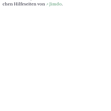
chen Hil­fe­sei­ten von
Jimdo
.