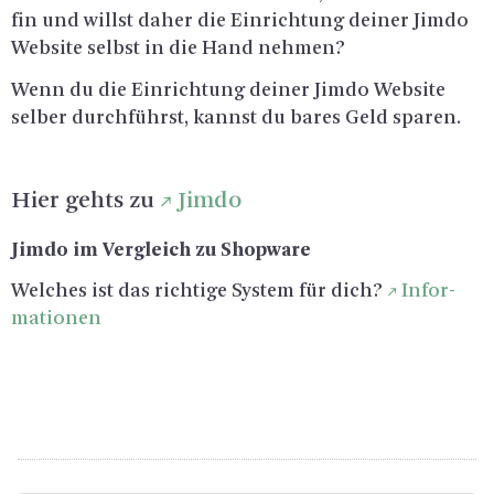
fin und willst daher die Ein­rich­tung dei­ner Jimdo
Web­site selbst in die Hand neh­men?
Wenn du die Ein­rich­tung dei­ner Jimdo Web­site
sel­ber durch­führst, kannst du bares Geld spa­ren.
Hier gehts zu
Jimdo
Jimdo im Ver­gleich zu Shop­ware
Wel­ches ist das rich­ti­ge Sys­tem für dich?
In­for­
ma­tio­nen