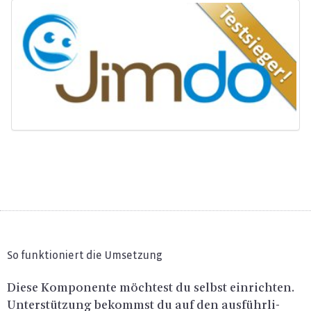
So funktioniert die Umsetzung
Diese Kom­po­nen­te möch­test du selbst ein­rich­ten.
Un­ter­stüt­zung be­kommst du auf den aus­führ­li­