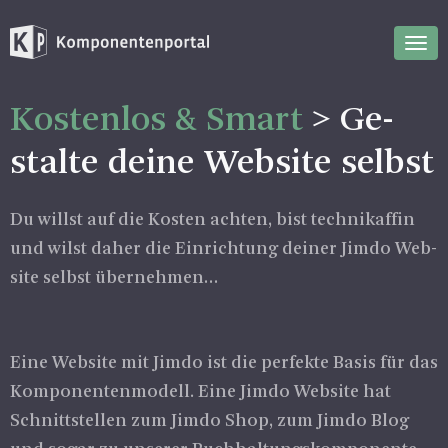
Nav
ein
Kos­ten­los & Smart
> Ge­
stal­te deine Web­site selbst
Du willst auf die Kos­ten ach­ten, bist tech­ni­kaf­fin
und wilst daher die Ein­rich­tung dei­ner Jimdo Web­
site selbst über­neh­men…
Eine Web­site mit Jimdo ist die per­fek­te Basis für das
Kom­po­nen­ten­mo­dell. Eine Jimdo Web­site hat
Schnitt­stel­len zum Jimdo Shop, zum Jimdo Blog