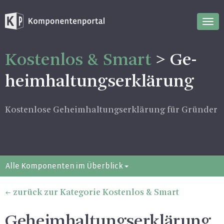
Nav
ein
Kos­ten­los & Smart
> Ge­
heim­hal­tungs­er­klä­rung
Kos­ten­lo­se Ge­heim­hal­tungs­er­klä­rung für Grün­der
Alle Komponenten im Überblick
zurück zur Kategorie Kostenlos & Smart
Geheimhaltungserklärung