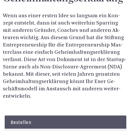
Wenn aus einer ers­ten Idee so lang­sam ein Kon­
zept ent­steht, dann ist auch wei­ter­hin Spar­ring
mit an­de­ren Grün­der, Coa­ches und an­de­ren Ak­
teu­ren wich­tig. Aus die­sem Grund hat die Stif­tung
En­tre­pre­neurship für die En­tre­pre­neurship Mas­
ter­class eine ein­fach Ge­heim­hal­tungs­er­klä­rung
ver­fasst. Diese Art von Do­ku­ment ist in der Star­t­up-
Sze­ne auch als Non-Dis­clo­sure-Agree­ment (NDA)
be­kannt. Mit die­ser, seit vie­len Jah­ren ge­nutz­ten
Ge­heim­hal­tungs­er­klä­rung könnt Ihr Euer Ge­
schäfts­mo­dell im Aus­tausch mit an­de­ren wei­ter­
ent­wi­ckeln.
Bestellen