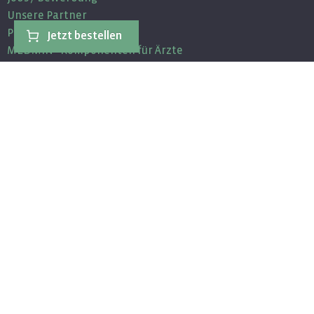
Unsere Partner
Partnerprogramm
Jetzt bestellen
MEDMIN - Komponenten für Ärzte
Wissen
Newsletter
Fragen & Antworten
Community
Facebook
Twitter
Youtube
Linkedin
Rechtliches
Impressum
Datenschutz
AGB