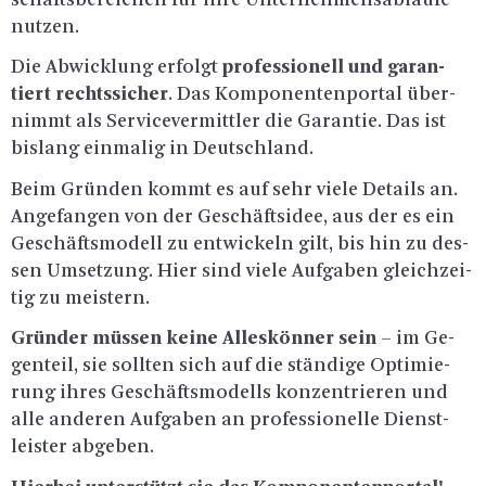
nut­zen.
Die Ab­wick­lung er­folgt
pro­fes­sio­nell und ga­ran­
tiert rechts­si­cher
. Das Kom­po­nen­ten­por­tal über­
nimmt als Ser­vice­ver­mitt­ler die Ga­ran­tie. Das ist
bis­lang ein­ma­lig in Deutsch­land.
Beim Grün­den kommt es auf sehr viele De­tails an.
An­ge­fan­gen von der Ge­schäfts­idee, aus der es ein
Ge­schäfts­mo­dell zu ent­wi­ckeln gilt, bis hin zu des­
sen Um­set­zung. Hier sind viele Auf­ga­ben gleich­zei­
tig zu meis­tern.
Grün­der müs­sen keine Al­les­kön­ner sein
– im Ge­
gen­teil, sie soll­ten sich auf die stän­di­ge Op­ti­mie­
rung ihres Ge­schäfts­mo­dells kon­zen­trie­ren und
alle an­de­ren Auf­ga­ben an pro­fes­sio­nel­le Dienst­
leis­ter ab­ge­ben.