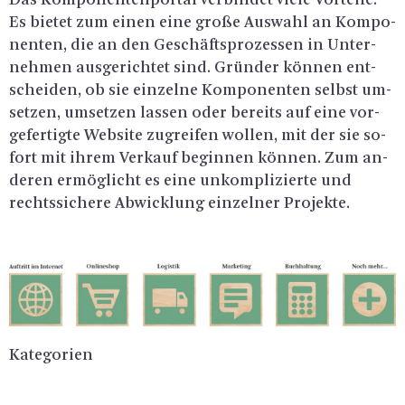
Das Kom­po­nen­ten­por­tal ver­bin­det viele Vor­tei­le.
Es bie­tet zum einen eine große Aus­wahl an Kom­po­
nen­ten, die an den Ge­schäfts­pro­zes­sen in Un­ter­
neh­men aus­ge­rich­tet sind. Grün­der kön­nen ent­
schei­den, ob sie ein­zel­ne Kom­po­nen­ten selbst um­
set­zen, um­set­zen las­sen oder be­reits auf eine vor­
ge­fer­tig­te Web­site zu­grei­fen wol­len, mit der sie so­
fort mit ihrem Ver­kauf be­gin­nen kön­nen. Zum an­
de­ren er­mög­licht es eine un­kom­pli­zier­te und
rechts­si­che­re Ab­wick­lung ein­zel­ner Pro­jek­te.
Ka­te­go­ri­en