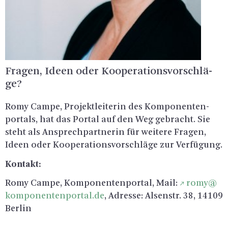
Fra­gen, Ideen oder Ko­ope­ra­ti­ons­vor­schlä­
ge?
Romy Campe, Pro­jekt­lei­te­rin des Kom­po­nen­ten­
por­tals, hat das Por­tal auf den Weg ge­bracht. Sie
steht als An­sprech­part­ne­rin für wei­te­re Fra­gen,
Ideen oder Ko­ope­ra­ti­ons­vor­schlä­ge zur Ver­fü­gung.
Kon­takt:
Romy Campe, Kom­po­nen­ten­por­tal, Mail:
romy@​
komponentenportal.​de
, Adres­se: Al­sen­str. 38, 14109
Ber­lin