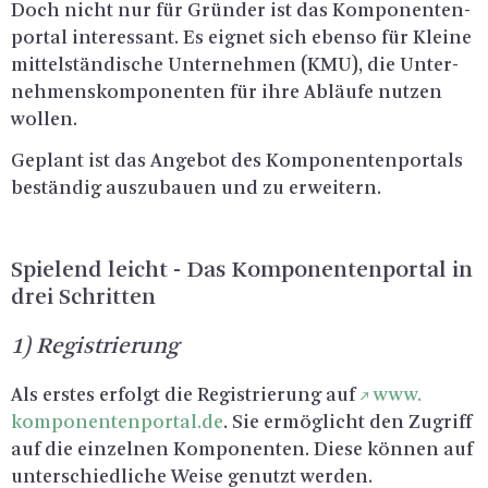
Doch nicht nur für Grün­der ist das Kom­po­nen­ten­
por­tal in­ter­es­sant. Es eig­net sich eben­so für Klei­ne
mit­tel­stän­di­sche Un­ter­neh­men (KMU), die Un­ter­
neh­mens­kom­po­nen­ten für ihre Ab­läu­fe nut­zen
wol­len.
Ge­plant ist das An­ge­bot des Kom­po­nen­ten­por­tals
be­stän­dig aus­zu­bau­en und zu er­wei­tern.
Spie­lend leicht - Das Kom­po­nen­ten­por­tal in
drei Schrit­ten
1) Re­gis­trie­rung
Als ers­tes er­folgt die Re­gis­trie­rung auf
www.​
komponentenportal.​de
. Sie er­mög­licht den Zu­griff
auf die ein­zel­nen Kom­po­nen­ten. Diese kön­nen auf
un­ter­schied­li­che Weise ge­nutzt wer­den.