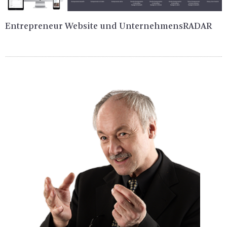
En­tre­pre­neur Web­site und Un­ter­neh­mens­RA­DAR