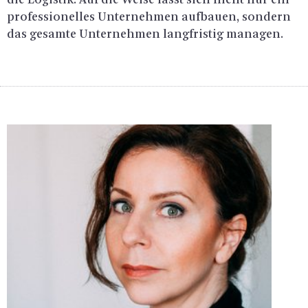
pro­fes­sio­nel­les Un­ter­neh­men auf­bau­en, son­dern
das ge­sam­te Un­ter­neh­men lang­fris­tig ma­na­gen.