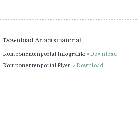
Down­load Ar­beits­ma­te­ri­al
Kom­po­nen­ten­por­tal In­fo­gra­fik:
Down­load
Kom­po­nen­ten­por­tal Flyer:
Down­load