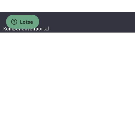
Lotse
Komponentenportal
über uns
Presse
Kontakt
Partner
Jobs / Bewerbung
Unsere Partner
Partnerprogramm
MEDMIN - Komponenten für Ärzte
Wissen
Newsletter
Fragen & Antworten
Community