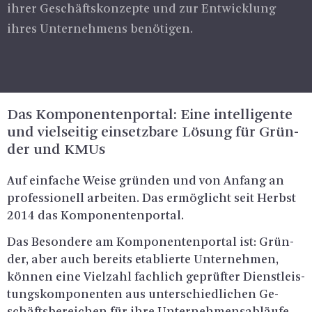
ihrer Ge­schäfts­kon­zep­te und zur Ent­wick­lung
ihres Un­ter­neh­mens be­nö­ti­gen.
Das Kom­po­nen­ten­por­tal: Eine in­tel­li­gen­te
und viel­sei­tig ein­setz­ba­re Lö­sung für Grün­
der und KMUs
Auf ein­fa­che Weise grün­den und von An­fang an
pro­fes­sio­nell ar­bei­ten. Das er­mög­licht seit Herbst
2014 das Kom­po­nen­ten­por­tal.
Das Be­son­de­re am Kom­po­nen­ten­por­tal ist: Grün­
der, aber auch be­reits eta­blier­te Un­ter­neh­men,
kön­nen eine Viel­zahl fach­lich ge­prüf­ter Dienst­leis­
tungs­kom­po­nen­ten aus un­ter­schied­li­chen Ge­
schäfts­be­rei­chen für ihre Un­ter­neh­mens­ab­läu­fe