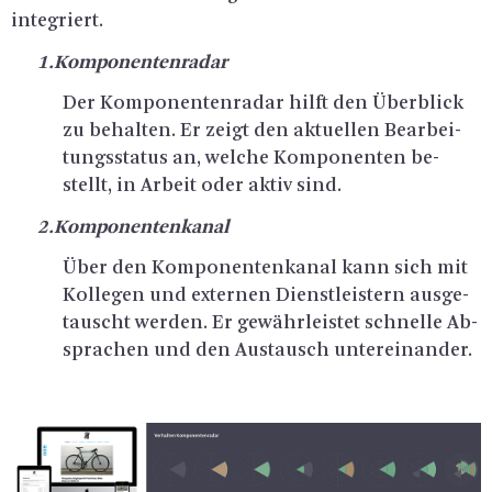
in­te­griert.
1.
Kom­po­nen­ten­ra­dar
Der Kom­po­nen­ten­ra­dar hilft den Über­blick
zu be­hal­ten. Er zeigt den ak­tu­el­len Be­ar­bei­
tungs­sta­tus an, wel­che Kom­po­nen­ten be­
stellt, in Ar­beit oder aktiv sind.
2.
Kom­po­nen­ten­ka­nal
Über den Kom­po­nen­ten­ka­nal kann sich mit
Kol­le­gen und ex­ter­nen Dienst­leis­tern aus­ge­
tauscht wer­den. Er ge­währ­leis­tet schnel­le Ab­
spra­chen und den Aus­tausch un­ter­ein­an­der.