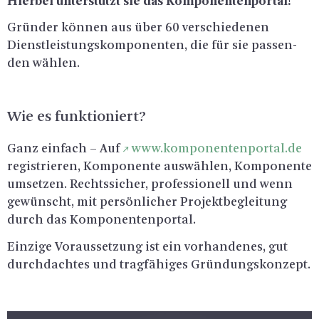
Hier­bei un­ter­stützt sie das Kom­po­nen­ten­por­tal!
Grün­der kön­nen aus über 60 ver­schie­de­nen
Dienst­leis­tungs­kom­po­nen­ten, die für sie pas­sen­
den wäh­len.
Wie es funk­tio­niert?
Ganz ein­fach – Auf
www.​komponentenportal.​de
re­gis­trie­ren, Kom­po­nen­te aus­wäh­len, Kom­po­nen­te
um­set­zen. Rechts­si­cher, pro­fes­sio­nell und wenn
ge­wünscht, mit per­sön­li­cher Pro­jekt­be­glei­tung
durch das Kom­po­nen­ten­por­tal.
Ein­zi­ge Vor­aus­set­zung ist ein vor­han­de­nes, gut
durch­dach­tes und trag­fä­hi­ges Grün­dungs­kon­zept.