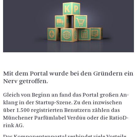
Mit dem Por­tal wurde bei den Grün­dern ein
Nerv ge­trof­fen.
Gleich von Be­ginn an fand das Por­tal gro­ßen An­
klang in der Star­t­up-Sze­ne. Zu den in­zwi­schen
über 1.500 re­gis­trier­ten Be­nut­zern zäh­len das
Mün­che­ner Par­füm­la­bel Verdúu oder die Ra­tioD­
rink AG.