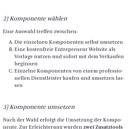
2) Kom­po­nen­te wäh­len
Eine Aus­wahl tref­fen zwi­schen:
Die ein­zel­nen Kom­po­nen­ten selbst um­set­zen
Eine kos­ten­freie En­tre­pre­neur Web­site als
Vor­la­ge nut­zen und so­fort mit dem Ver­kau­fen
be­gin­nen
Ein­zel­ne Kom­po­nen­ten von einem pro­fes­sio­
nel­len Dienst­leis­ter kau­fen und um­set­zen las­
sen
3) Kom­po­nen­te um­set­zen
Nach der Wahl er­folgt die Um­set­zung der Kom­po­
nen­te. Zur Er­leich­te­rung wur­den
zwei Zu­satz­tools