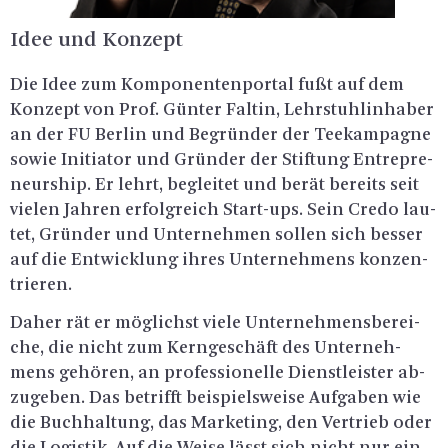
Idee und Kon­zept
Die Idee zum Kom­po­nen­ten­por­tal fußt auf dem
Kon­zept von Prof. Gün­ter Fal­tin, Lehr­stuhl­in­ha­ber
an der FU Ber­lin und Be­grün­der der Tee­kam­pa­gne
sowie In­itia­tor und Grün­der der Stif­tung En­tre­pre­
neurship. Er lehrt, be­glei­tet und berät be­reits seit
vie­len Jah­ren er­folg­reich Start-ups. Sein Credo lau­
tet, Grün­der und Un­ter­neh­men sol­len sich bes­ser
auf die Ent­wick­lung ihres Un­ter­neh­mens kon­zen­
trie­ren.
Daher rät er mög­lichst viele Un­ter­neh­mens­be­rei­
che, die nicht zum Kern­ge­schäft des Un­ter­neh­
mens ge­hö­ren, an pro­fes­sio­nel­le Dienst­leis­ter ab­
zu­ge­ben. Das be­trifft bei­spiels­wei­se Auf­ga­ben wie
die Buch­hal­tung, das Mar­ke­ting, den Ver­trieb oder
die Lo­gis­tik. Auf die Weise lässt sich nicht nur ein